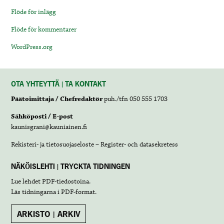
Flöde för inlägg
Flöde för kommentarer
WordPress.org
OTA YHTEYTTÄ | TA KONTAKT
Päätoimittaja / Chefredaktör
puh./tfn 050 555 1703
Sähköposti / E-post
kaunisgrani@kauniainen.fi
Rekisteri- ja tietosuojaseloste – Register- och datasekretess
NÄKÖISLEHTI | TRYCKTA TIDNINGEN
Lue lehdet
PDF-tiedostoina
.
Läs tidningarna i
PDF-format
.
ARKISTO | ARKIV