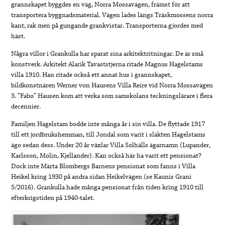
grannskapet byggdes en väg, Norra Mossavägen, främst för att
transportera byggnadsmaterial. Vägen lades längs Träskmossens norra
kant, rak men på gungande grankvistar. Transporterna gjordes med
häst.
Några villor i Grankulla har sparat sina arkitektritningar. De är små
konstverk. Arkitekt Alarik Tavaststjerna ritade Magnus Hagelstams
villa 1910. Han ritade också ett annat hus i grannskapet,
bildkonstnären Werner von Hausens Villa Reire vid Norra Mossavägen
3. ”Fabo” Hausen kom att verka som samskolans teckningslärare i flera
decennier.
Familjen Hagelstam bodde inte många år i sin villa. De flyttade 1917
till ett jordbrukshemman, till Jondal som varit i släkten Hagelstams
ägo sedan dess. Under 20 år växlar Villa Solhälls ägarnamn (Lupander,
Karlsson, Molin, Kjellander). Kan också här ha varit ett pensionat?
Dock inte Märta Blombergs Barnens pensionat som fanns i Villa
Heikel kring 1930 på andra sidan Heikelvägen (se Kaunis Grani
5/2016). Grankulla hade många pensionat från tiden kring 1910 till
efterkrigstiden på 1940-talet.