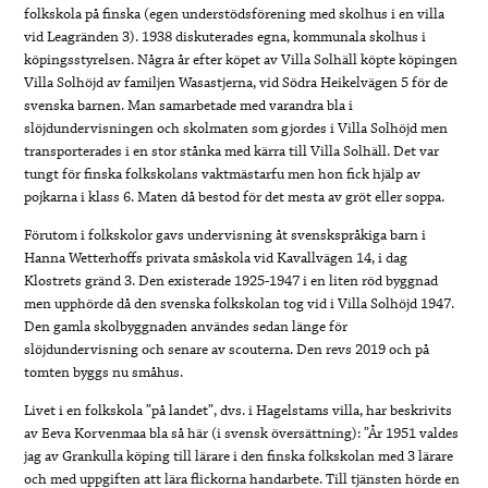
folkskola på finska (egen understödsförening med skolhus i en villa
vid Leagränden 3). 1938 diskuterades egna, kommunala skolhus i
köpingsstyrelsen. Några år efter köpet av Villa Solhäll köpte köpingen
Villa Solhöjd av familjen Wasastjerna, vid Södra Heikelvägen 5 för de
svenska barnen. Man samarbetade med varandra bla i
slöjdundervisningen och skolmaten som gjordes i Villa Solhöjd men
transporterades i en stor stånka med kärra till Villa Solhäll. Det var
tungt för finska folkskolans vaktmästarfu men hon fick hjälp av
pojkarna i klass 6. Maten då bestod för det mesta av gröt eller soppa.
Förutom i folkskolor gavs undervisning åt svenskspråkiga barn i
Hanna Wetterhoffs privata småskola vid Kavallvägen 14, i dag
Klostrets gränd 3. Den existerade 1925-1947 i en liten röd byggnad
men upphörde då den svenska folkskolan tog vid i Villa Solhöjd 1947.
Den gamla skolbyggnaden användes sedan länge för
slöjdundervisning och senare av scouterna. Den revs 2019 och på
tomten byggs nu småhus.
Livet i en folkskola ”på landet”, dvs. i Hagelstams villa, har beskrivits
av Eeva Korvenmaa bla så här (i svensk översättning): ”År 1951 valdes
jag av Grankulla köping till lärare i den finska folkskolan med 3 lärare
och med uppgiften att lära flickorna handarbete. Till tjänsten hörde en