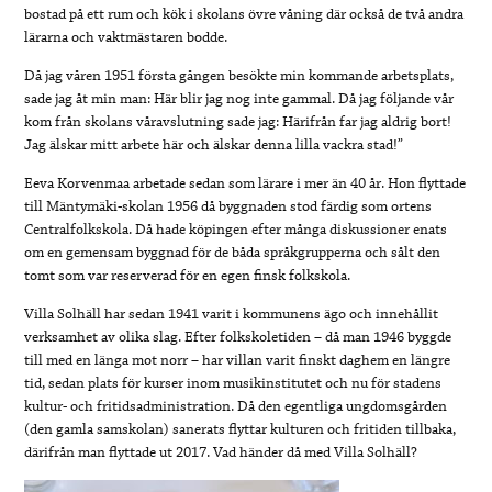
bostad på ett rum och kök i skolans övre våning där också de två andra
lärarna och vaktmästaren bodde.
Då jag våren 1951 första gången besökte min kommande arbetsplats,
sade jag åt min man: Här blir jag nog inte gammal. Då jag följande vår
kom från skolans våravslutning sade jag: Härifrån far jag aldrig bort!
Jag älskar mitt arbete här och älskar denna lilla vackra stad!”
Eeva Korvenmaa arbetade sedan som lärare i mer än 40 år. Hon flyttade
till Mäntymäki-skolan 1956 då byggnaden stod färdig som ortens
Centralfolkskola. Då hade köpingen efter många diskussioner enats
om en gemensam byggnad för de båda språkgrupperna och sålt den
tomt som var reserverad för en egen finsk folkskola.
Villa Solhäll har sedan 1941 varit i kommunens ägo och innehållit
verksamhet av olika slag. Efter folkskoletiden – då man 1946 byggde
till med en länga mot norr – har villan varit finskt daghem en längre
tid, sedan plats för kurser inom musikinstitutet och nu för stadens
kultur- och fritidsadministration. Då den egentliga ungdomsgården
(den gamla samskolan) sanerats flyttar kulturen och fritiden tillbaka,
därifrån man flyttade ut 2017. Vad händer då med Villa Solhäll?