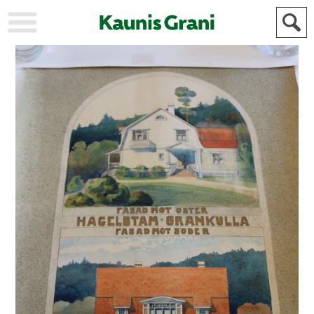
KAUPUNKI
STADEN
AJANKOHTAISTA
AKTUELLT
URHEILU
IDROTT
KULTTUURI
KULTUR
HISTORIA
HISTORIA
YLEINEN
ALLMÄN
FÖR
MAINOSTAJILLE
ANNONSÖRER