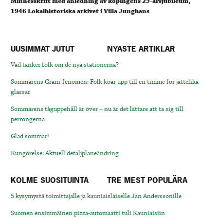
Minnesskrift med anledning av köpingens 25-årsjubileum,
1946 Lokalhistoriska arkivet i Villa Junghans
UUSIMMAT JUTUT
NYASTE ARTIKLAR
Vad tänker folk om de nya stationerna?
Sommarens Grani-fenomen: Folk köar upp till en timme för jättelika
glassar
Sommarens tåguppehåll är över – nu är det lättare att ta sig till
perrongerna
Glad sommar!
Kungörelse: Aktuell detaljplaneändring
KOLME SUOSITUINTA
TRE MEST POPULÄRA
5 kysymystä toimittajalle ja kauniaislaiselle Jan Anderssonille
Suomen ensimmäinen pizza-automaatti tuli Kauniaisiin