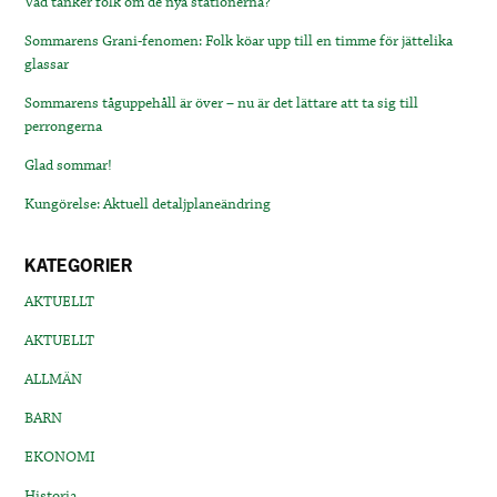
Vad tänker folk om de nya stationerna?
Sommarens Grani-fenomen: Folk köar upp till en timme för jättelika
glassar
Sommarens tåguppehåll är över – nu är det lättare att ta sig till
perrongerna
Glad sommar!
Kungörelse: Aktuell detaljplaneändring
KATEGORIER
AKTUELLT
AKTUELLT
ALLMÄN
BARN
EKONOMI
Historia