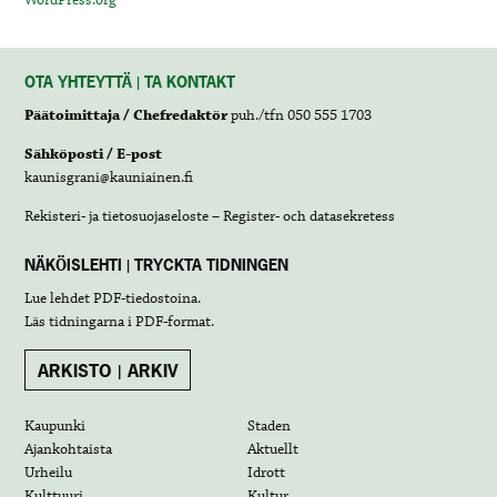
WordPress.org
OTA YHTEYTTÄ | TA KONTAKT
Päätoimittaja / Chefredaktör
puh./tfn 050 555 1703
Sähköposti / E-post
kaunisgrani@kauniainen.fi
Rekisteri- ja tietosuojaseloste – Register- och datasekretess
NÄKÖISLEHTI | TRYCKTA TIDNINGEN
Lue lehdet
PDF-tiedostoina
.
Läs tidningarna i
PDF-format
.
ARKISTO | ARKIV
Kaupunki
Staden
Ajankohtaista
Aktuellt
Urheilu
Idrott
Kulttuuri
Kultur