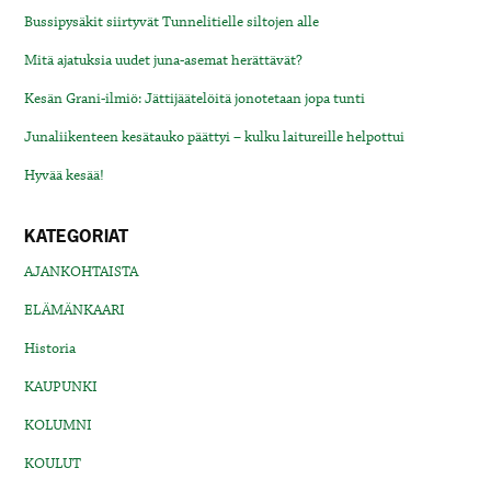
Bussipysäkit siirtyvät Tunnelitielle siltojen alle
Mitä ajatuksia uudet juna-asemat herättävät?
Kesän Grani-ilmiö: Jättijäätelöitä jonotetaan jopa tunti
Junaliikenteen kesätauko päättyi – kulku laitureille helpottui
Hyvää kesää!
KATEGORIAT
AJANKOHTAISTA
ELÄMÄNKAARI
Historia
KAUPUNKI
KOLUMNI
KOULUT