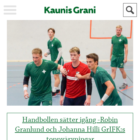
KAUPUNKI
STADEN
AJANKOHTAISTA
AKTUELLT
URHEILU
IDROTT
KULTTUURI
KULTUR
HISTORIA
HISTORIA
YLEINEN
ALLMÄN
FÖR
MAINOSTAJILLE
ANNONSÖRER
Handbollen sätter igång -Robin
Granlund och Johanna Hilli GrIFK:s
toppvärvningar