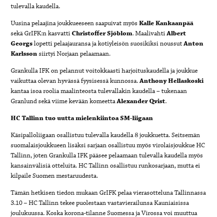
tulevalla kaudella.
Uusina pelaajina joukkueeseen saapuivat myös
Kalle Kankaanpää
sekä GrIFK:n kasvatti
Christoffer Sjöblom
. Maalivahti
Albert
Georgs
lopetti pelaajauransa ja kotiyleisön suosikiksi noussut
Anton
Karlsson
siirtyi Norjaan pelaamaan.
Grankulla IFK on pelannut voitokkaasti harjoituskaudella ja joukkue
vaikuttaa olevan hyvässä fyysisessä kunnossa.
Anthony Hellaskoski
kantaa isoa roolia maalinteosta tulevallakin kaudella – tukenaan
Granlund sekä viime kevään komeetta
Alexander Qvist
.
HC Tallinn tuo uutta mielenkiintoa SM-liigaan
Käsipalloliigaan osallistuu tulevalla kaudella 8 joukkuetta. Seitsemän
suomalaisjoukkueen lisäksi sarjaan osallistuu myös virolaisjoukkue HC
Tallinn, joten Grankulla IFK pääsee pelaamaan tulevalla kaudella myös
kansainvälisiä otteluita. HC Tallinn osallistuu runkosarjaan, mutta ei
kilpaile Suomen mestaruudesta.
Tämän hetkisen tiedon mukaan GrIFK pelaa vierasotteluna Tallinnassa
3.10 – HC Tallinn tekee puolestaan vastavierailunsa Kauniaisissa
joulukuussa. Koska korona-tilanne Suomessa ja Virossa voi muuttua