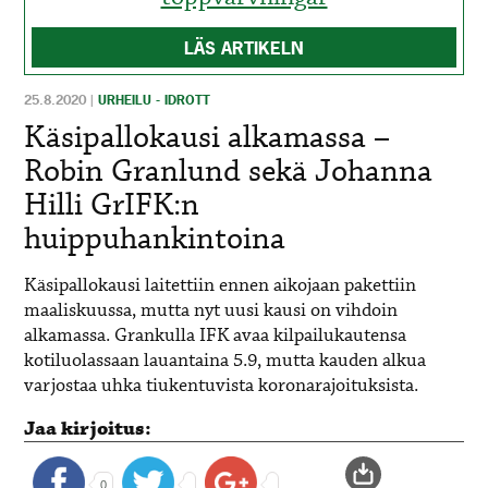
LÄS ARTIKELN
25.8.2020
|
URHEILU - IDROTT
Käsipallokausi alkamassa –
Robin Granlund sekä Johanna
Hilli GrIFK:n
huippuhankintoina
Käsipallokausi laitettiin ennen aikojaan pakettiin
maaliskuussa, mutta nyt uusi kausi on vihdoin
alkamassa. Grankulla IFK avaa kilpailukautensa
kotiluolassaan lauantaina 5.9, mutta kauden alkua
varjostaa uhka tiukentuvista koronarajoituksista.
Jaa kirjoitus:
0