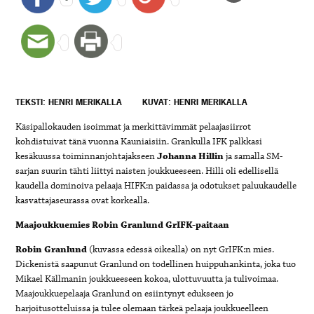
TEKSTI: HENRI MERIKALLA
KUVAT: HENRI MERIKALLA
Käsipallokauden isoimmat ja merkittävimmät pelaajasiirrot
kohdistuivat tänä vuonna Kauniaisiin. Grankulla IFK palkkasi
kesäkuussa toiminnanjohtajakseen
Johanna Hillin
ja samalla SM-
sarjan suurin tähti liittyi naisten joukkueeseen. Hilli oli edellisellä
kaudella dominoiva pelaaja HIFK:n paidassa ja odotukset paluukaudelle
kasvattajaseurassa ovat korkealla.
Maajoukkuemies Robin Granlund GrIFK-paitaan
Robin Granlund
(kuvassa edessä oikealla) on nyt GrIFK:n mies.
Dickenistä saapunut Granlund on todellinen huippuhankinta, joka tuo
Mikael Källmanin joukkueeseen kokoa, ulottuvuutta ja tulivoimaa.
Maajoukkuepelaaja Granlund on esiintynyt edukseen jo
harjoitusotteluissa ja tulee olemaan tärkeä pelaaja joukkueelleen