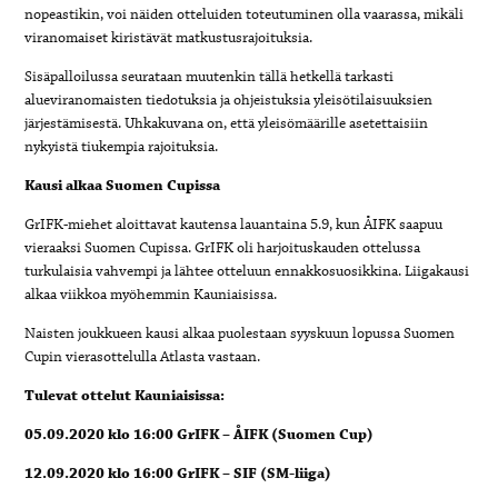
nopeastikin, voi näiden otteluiden toteutuminen olla vaarassa, mikäli
viranomaiset kiristävät matkustusrajoituksia.
Sisäpalloilussa seurataan muutenkin tällä hetkellä tarkasti
alueviranomaisten tiedotuksia ja ohjeistuksia yleisötilaisuuksien
järjestämisestä. Uhkakuvana on, että yleisömäärille asetettaisiin
nykyistä tiukempia rajoituksia.
Kausi alkaa Suomen Cupissa
GrIFK-miehet aloittavat kautensa lauantaina 5.9, kun ÅIFK saapuu
vieraaksi Suomen Cupissa. GrIFK oli harjoituskauden ottelussa
turkulaisia vahvempi ja lähtee otteluun ennakkosuosikkina. Liigakausi
alkaa viikkoa myöhemmin Kauniaisissa.
Naisten joukkueen kausi alkaa puolestaan syyskuun lopussa Suomen
Cupin vierasottelulla Atlasta vastaan.
Tulevat ottelut Kauniaisissa:
05.09.2020 klo 16:00 GrIFK – ÅIFK (Suomen Cup)
12.09.2020 klo 16:00 GrIFK – SIF (SM-liiga)