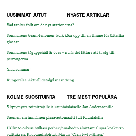
UUSIMMAT JUTUT
NYASTE ARTIKLAR
Vad tänker folk om de nya stationerna?
Sommarens Grani-fenomen: Folk köar upp till en timme för jättelika
glassar
Sommarens tåguppehåll är över – nu är det lättare att ta sig till
perrongerna
Glad sommar!
Kungörelse: Aktuell detaljplaneändring
KOLME SUOSITUINTA
TRE MEST POPULÄRA
5 kysymystä toimittajalle ja kauniaislaiselle Jan Anderssonille
Suomen ensimmäinen pizza-automaatti tuli Kauniaisiin
Hallinto-oikeus hylkäsi perheryhmäkodin aloittamislupaa koskevan
valituksen. Kaupunginjohtaja Masar: “Olen tyytyväinen.”