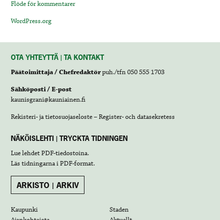
Flöde för kommentarer
WordPress.org
OTA YHTEYTTÄ | TA KONTAKT
Päätoimittaja / Chefredaktör
puh./tfn 050 555 1703
Sähköposti / E-post
kaunisgrani@kauniainen.fi
Rekisteri- ja tietosuojaseloste – Register- och datasekretess
NÄKÖISLEHTI | TRYCKTA TIDNINGEN
Lue lehdet
PDF-tiedostoina
.
Läs tidningarna i
PDF-format
.
ARKISTO | ARKIV
Kaupunki
Staden
Ajankohtaista
Aktuellt