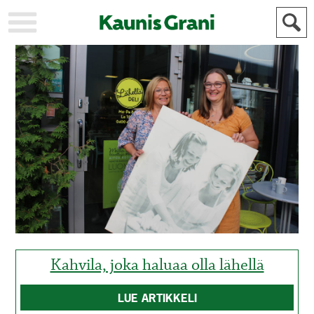
KAUPUNKI
STADEN
AJANKOHTAISTA
AKTUELLT
URHEILU
IDROTT
KULTTUURI
KULTUR
HISTORIA
HISTORIA
YLEINEN
ALLMÄN
FÖR
MAINOSTAJILLE
ANNONSÖRER
Kahvila, joka haluaa olla lähellä
LUE ARTIKKELI