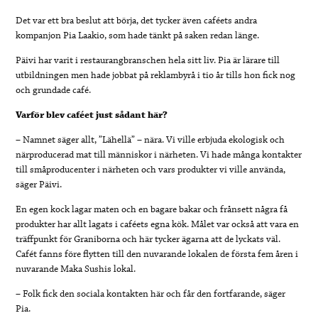
Det var ett bra beslut att börja, det tycker även caféets andra
kompanjon Pia Laakio, som hade tänkt på saken redan länge.
Päivi har varit i restaurangbranschen hela sitt liv. Pia är lärare till
utbildningen men hade jobbat på reklambyrå i tio år tills hon fick nog
och grundade café.
Varför blev caféet just sådant här?
– Namnet säger allt, ”Lähellä” – nära. Vi ville erbjuda ekologisk och
närproducerad mat till människor i närheten. Vi hade många kontakter
till småproducenter i närheten och vars produkter vi ville använda,
säger Päivi.
En egen kock lagar maten och en bagare bakar och frånsett några få
produkter har allt lagats i caféets egna kök. Målet var också att vara en
träffpunkt för Graniborna och här tycker ägarna att de lyckats väl.
Cafét fanns före flytten till den nuvarande lokalen de första fem åren i
nuvarande Maka Sushis lokal.
– Folk fick den sociala kontakten här och får den fortfarande, säger
Pia.