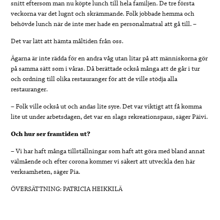
snitt eftersom man nu köpte lunch till hela familjen. De tre första
veckorna var det lugnt och skrämmande. Folk jobbade hemma och
behövde lunch när de inte mer hade en personalmatsal att gå till. –
Det var lätt att hämta måltiden från oss.
Ägarna är inte rädda för en andra våg utan litar på att människorna gör
på samma sätt som i våras. Då berättade också många att de går i tur
och ordning till olika restauranger för att de ville stödja alla
restauranger.
– Folk ville också ut och andas lite syre. Det var viktigt att få komma
lite ut under arbetsdagen, det var en slags rekreationspaus, säger Päivi.
Och hur ser framtiden ut?
– Vi har haft många tillställningar som haft att göra med bland annat
välmående och efter corona kommer vi säkert att utveckla den här
verksamheten, säger Pia.
ÖVERSÄTTNING: PATRICIA HEIKKILÄ