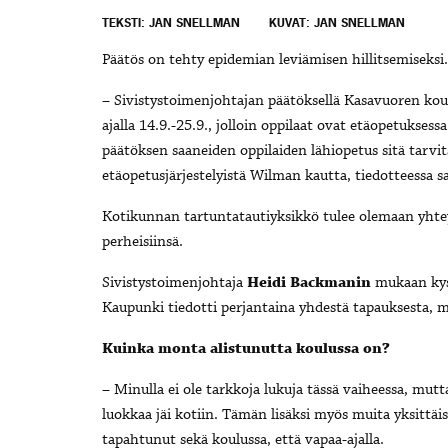
TEKSTI: JAN SNELLMAN
KUVAT: JAN SNELLMAN
Päätös on tehty epidemian leviämisen hillitsemiseksi.
– Sivistystoimenjohtajan päätöksellä Kasavuoren koulu
ajalla 14.9.-25.9., jolloin oppilaat ovat etäopetukses
päätöksen saaneiden oppilaiden lähiopetus sitä tarvits
etäopetusjärjestelyistä Wilman kautta, tiedotteessa s
Kotikunnan tartuntatautiyksikkö tulee olemaan yhtey
perheisiinsä.
Sivistystoimenjohtaja
Heidi Backmanin
mukaan kyse
Kaupunki tiedotti perjantaina yhdestä tapauksesta, mut
Kuinka monta alistunutta koulussa on?
– Minulla ei ole tarkkoja lukuja tässä vaiheessa, mutt
luokkaa jäi kotiin. Tämän lisäksi myös muita yksittäis
tapahtunut sekä koulussa, että vapaa-ajalla.