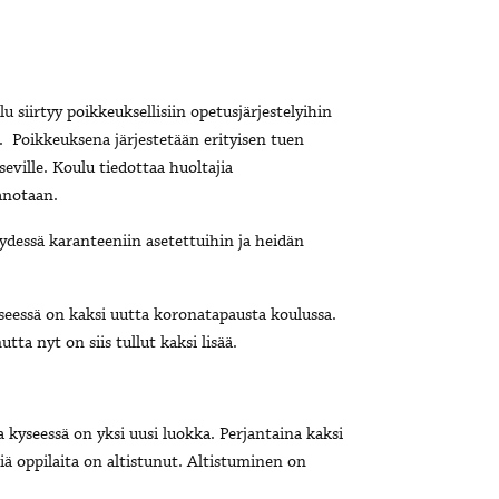
 siirtyy poikkeuksellisiin opetusjärjestelyihin
sa. Poikkeuksena järjestetään erityisen tuen
eville. Koulu tiedottaa huoltajia
anotaan.
dessä karanteeniin asetettuihin ja heidän
essä on kaksi uutta koronatapausta koulussa.
ta nyt on siis tullut kaksi lisää.
a kyseessä on yksi uusi luokka. Perjantaina kaksi
iä oppilaita on altistunut. Altistuminen on