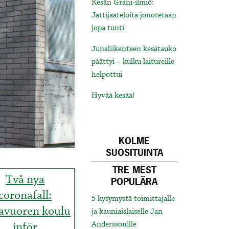
Kesän Grani-ilmiö:
Jättijäätelöitä jonotetaan
jopa tunti
Junaliikenteen kesätauko
päättyi – kulku laitureille
helpottui
Hyvää kesää!
KOLME
SUOSITUINTA
TRE MEST
Två nya
POPULÄRA
coronafall:
5 kysymystä toimittajalle
avuoren koulu
ja kauniaislaiselle Jan
inför
Anderssonille