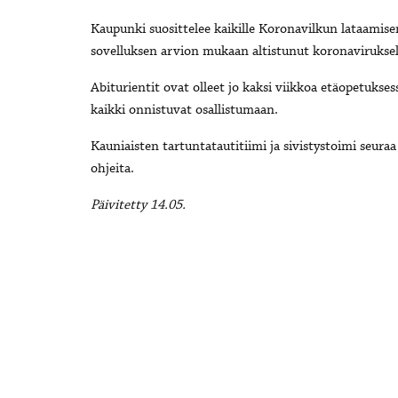
Kaupunki suosittelee kaikille Koronavilkun lataamisen
sovelluksen arvion mukaan altistunut koronaviruksel
Abiturientit ovat olleet jo kaksi viikkoa etäopetukse
kaikki onnistuvat osallistumaan.
Kauniaisten tartuntatautitiimi ja sivistystoimi seuraa
ohjeita.
Päivitetty 14.05.