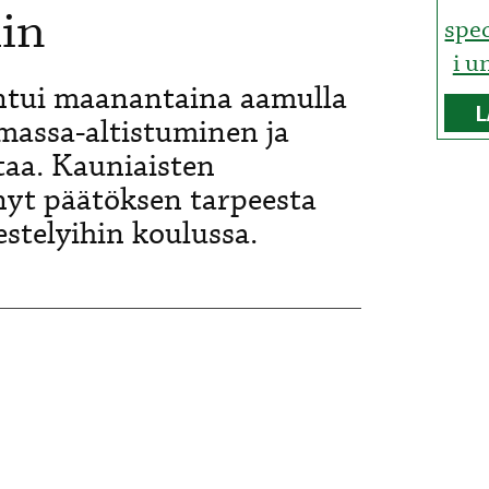
hin
spe
i u
ntui maanantaina aamulla
L
 massa-altistuminen ja
taa. Kauniaisten
nyt päätöksen tarpeesta
jestelyihin koulussa.