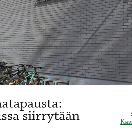
natapausta:
ssa siirrytään
Kas