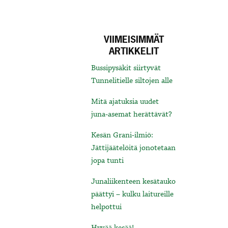
VIIMEISIMMÄT
ARTIKKELIT
Bussipysäkit siirtyvät
Tunnelitielle siltojen alle
Mitä ajatuksia uudet
juna-asemat herättävät?
Kesän Grani-ilmiö:
Jättijäätelöitä jonotetaan
jopa tunti
Junaliikenteen kesätauko
päättyi – kulku laitureille
helpottui
Hyvää kesää!