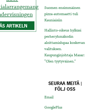
cialarrangemang
Suomen ensimmäinen
ndervisningen
pizza-automaatti tuli
Kauniaisiin
ÄS ARTIKELN
Hallinto-oikeus hylkäsi
perheryhmäkodin
aloittamislupaa koskevan
valituksen.
Kaupunginjohtaja Masar:
“Olen tyytyväinen.”
SEURAA MEITÄ |
FÖLJ OSS
Email
GooglePlus