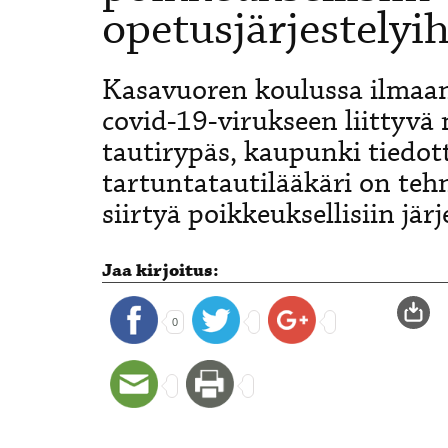
opetusjärjestelyi
Kasavuoren koulussa ilmaa
covid-19-virukseen liittyvä
tautirypäs, kaupunki tiedot
tartuntatautilääkäri on teh
siirtyä poikkeuksellisiin jär
Jaa kirjoitus:
0