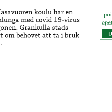
Kasavuoren koulu har en
poi
lunga med covid 19-virus
opet
nen. Grankulla stads
t om behovet att ta i bruk
L
.