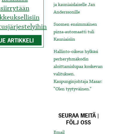
ja kauniaislaiselle Jan
siirrytään
Anderssonille
kkeuksellisiin
Suomen ensimmäinen
usjärjestelyihin
pizza-automaatti tuli
Kauniaisiin
UE ARTIKKELI
Hallinto-oikeus hylkäsi
perheryhmäkodin
aloittamislupaa koskevan
valituksen.
Kaupunginjohtaja Masar:
“Olen tyytyväinen.”
SEURAA MEITÄ |
FÖLJ OSS
Email