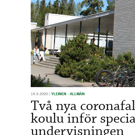
14.9.2020
|
YLEINEN - ALLMÄN
Två nya coronafa
koulu inför speci
undervisningen