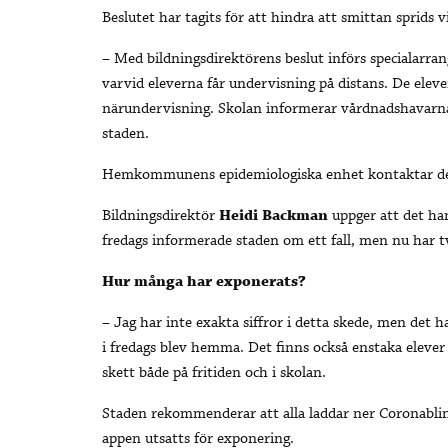
Beslutet har tagits för att hindra att smittan sprids v
– Med bildningsdirektörens beslut införs specialarra
varvid eleverna får undervisning på distans. De elev
närundervisning. Skolan informerar vårdnadshavarn
staden.
Hemkommunens epidemiologiska enhet kontaktar dem 
Bildningsdirektör
Heidi Backman
uppger att det han
fredags informerade staden om ett fall, men nu har t
Hur många har exponerats?
– Jag har inte exakta siffror i detta skede, men det 
i fredags blev hemma. Det finns också enstaka eleve
skett både på fritiden och i skolan.
Staden rekommenderar att alla laddar ner Coronablink
appen utsatts för exponering.