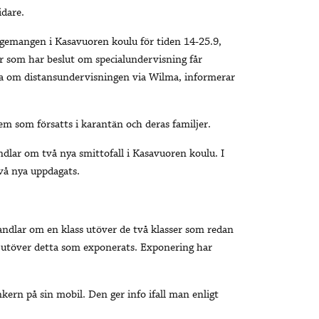
idare.
ngemangen i Kasavuoren koulu för tiden 14-25.9,
er som har beslut om specialundervisning får
a om distansundervisningen via Wilma, informerar
som försatts i karantän och deras familjer.
dlar om två nya smittofall i Kasavuoren koulu. I
vå nya uppdagats.
handlar om en klass utöver de två klasser som redan
r utöver detta som exponerats. Exponering har
ern på sin mobil. Den ger info ifall man enligt