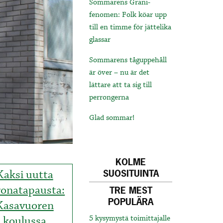
Sommarens Grani-
fenomen: Folk köar upp
till en timme för jättelika
glassar
Sommarens tåguppehåll
är över – nu är det
lättare att ta sig till
perrongerna
Glad sommar!
KOLME
Kaksi uutta
SUOSITUINTA
ronatapausta:
TRE MEST
POPULÄRA
Kasavuoren
koulussa
5 kysymystä toimittajalle