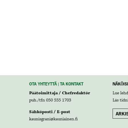
OTA YHTEYTTÄ | TA KONTAKT
NÄKÖISL
Päätoimittaja / Chefredaktör
Lue leh
puh./tfn 050 555 1703
Läs tidn
Sähköposti / E-post
ARKIS
kaunisgrani@kauniainen.fi