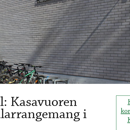
ll: Kasavuoren
alarrangemang i
ko