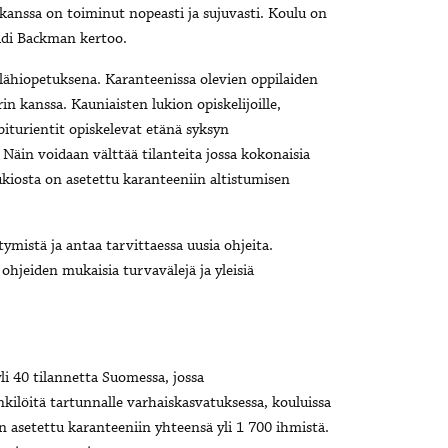
n kanssa on toiminut nopeasti ja sujuvasti. Koulu on
eidi Backman kertoo.
lähiopetuksena. Karanteenissa olevien oppilaiden
n kanssa. Kauniaisten lukion opiskelijoille,
Abiturientit opiskelevat etänä syksyn
0. Näin voidaan välttää tilanteita jossa kokonaisia
ukiosta on asetettu karanteeniin altistumisen
ymistä ja antaa tarvittaessa uusia ohjeita.
hjeiden mukaisia turvavälejä ja yleisiä
li 40 tilannetta Suomessa, jossa
kilöitä tartunnalle varhaiskasvatuksessa, kouluissa
on asetettu karanteeniin yhteensä yli 1 700 ihmistä.