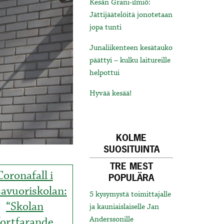
Kesän Grani-ilmiö:
Jättijäätelöitä jonotetaan
jopa tunti
Junaliikenteen kesätauko
päättyi – kulku laitureille
helpottui
Hyvää kesää!
KOLME
SUOSITUINTA
TRE MEST
Coronafall i
POPULÄRA
avuoriskolan:
5 kysymystä toimittajalle
“Skolan
ja kauniaislaiselle Jan
fortfarande
Anderssonille