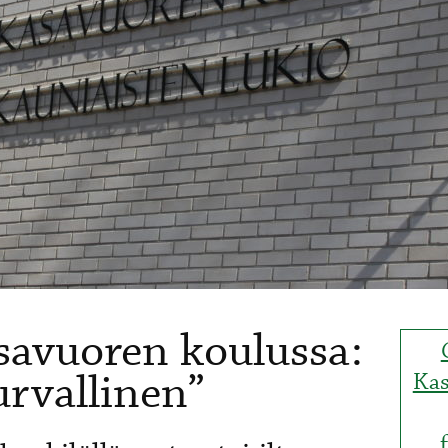
avuoren koulussa:
urvallinen”
Kas