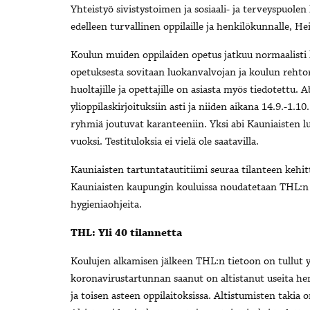
Yhteistyö sivistystoimen ja sosiaali- ja terveyspuole
edelleen turvallinen oppilaille ja henkilökunnalle, H
Koulun muiden oppilaiden opetus jatkuu normaalisti 
opetuksesta sovitaan luokanvalvojan ja koulun rehtori
huoltajille ja opettajille on asiasta myös tiedotettu. 
ylioppilaskirjoituksiin asti ja niiden aikana 14.9.-1.1
ryhmiä joutuvat karanteeniin. Yksi abi Kauniaisten l
vuoksi. Testituloksia ei vielä ole saatavilla.
Kauniaisten tartuntatautitiimi seuraa tilanteen kehitt
Kauniaisten kaupungin kouluissa noudatetaan THL:n o
hygieniaohjeita.
THL: Yli 40 tilannetta
Koulujen alkamisen jälkeen THL:n tietoon on tullut y
koronavirustartunnan saanut on altistanut useita hen
ja toisen asteen oppilaitoksissa. Altistumisten takia 