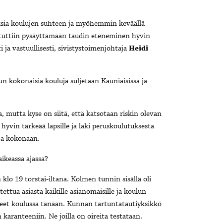
uksia koulujen suhteen ja myöhemmin keväällä
istuttiin pysäyttämään taudin eteneminen hyvin
 ja vastuullisesti, sivistystoimenjohtaja
Heidi
un kokonaisia kouluja suljetaan Kauniaisissa ja
, mutta kyse on siitä, että katsotaan riskin olevan
 hyvin tärkeää lapsille ja laki peruskoulutuksesta
uja kokonaan.
aikeassa ajassa?
 klo 19 torstai-iltana. Kolmen tunnin sisällä oli
tettua asiasta kaikille asianomaisille ja koulun
 olleet koulussa tänään. Kunnan tartuntatautiyksikkö
n karanteeniin. Ne joilla on oireita testataan.