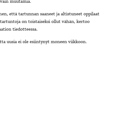
u vain muutamia.
hen, että tartunnan saaneet ja altistuneet oppilaat
artuntoja on toistaiseksi ollut vähän, kertoo
ation tiedotteessa.
ta uusia ei ole esiintynyt moneen viikkoon.