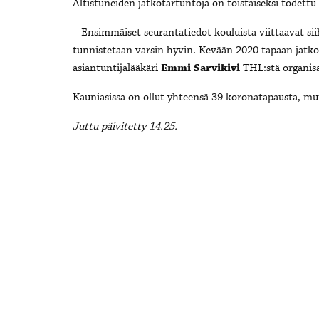
Altistuneiden jatkotartuntoja on toistaiseksi todett
– Ensimmäiset seurantatiedot kouluista viittaavat sii
tunnistetaan varsin hyvin. Kevään 2020 tapaan jatkot
asiantuntijalääkäri
Emmi Sarvikivi
THL:stä organisa
Kauniasissa on ollut yhteensä 39 koronatapausta, mut
Juttu päivitetty 14.25.