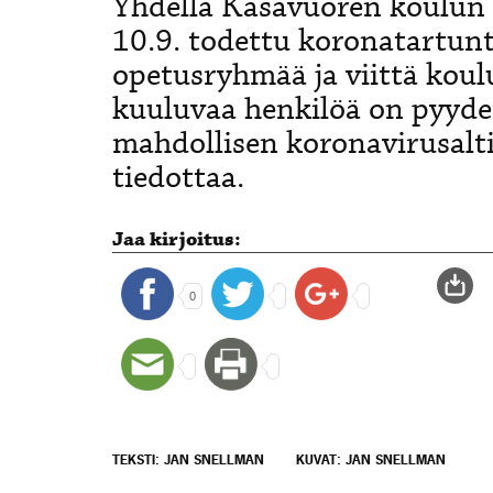
Yhdellä Kasavuoren koulun h
10.9. todettu koronatartun
opetusryhmää ja viittä kou
kuuluvaa henkilöä on pyyde
mahdollisen koronavirusalt
tiedottaa.
Jaa kirjoitus:
0
TEKSTI: JAN SNELLMAN
KUVAT: JAN SNELLMAN