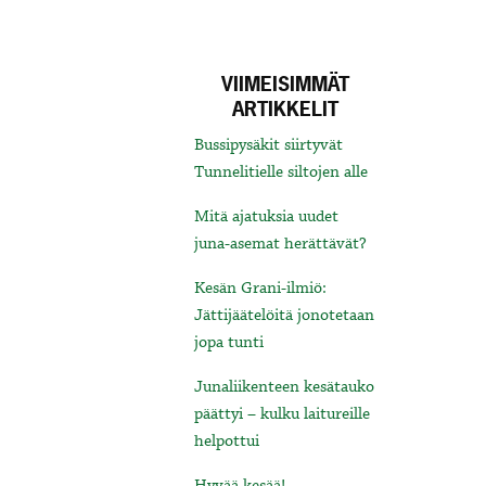
VIIMEISIMMÄT
ARTIKKELIT
Bussipysäkit siirtyvät
Tunnelitielle siltojen alle
Mitä ajatuksia uudet
juna-asemat herättävät?
Kesän Grani-ilmiö:
Jättijäätelöitä jonotetaan
jopa tunti
Junaliikenteen kesätauko
päättyi – kulku laitureille
helpottui
Hyvää kesää!