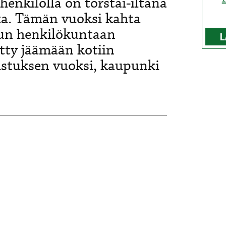
enkilöllä on torstai-iltana
ta. Tämän vuoksi kahta
lun henkilökuntaan
L
tty jäämään kotiin
istuksen vuoksi, kaupunki