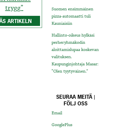
trygg”
Suomen ensimmäinen
pizza-automaatti tuli
ÄS ARTIKELN
Kauniaisiin
Hallinto-oikeus hylkäsi
perheryhmäkodin
aloittamislupaa koskevan
valituksen.
Kaupunginjohtaja Masar:
“Olen tyytyväinen.”
SEURAA MEITÄ |
FÖLJ OSS
Email
GooglePlus