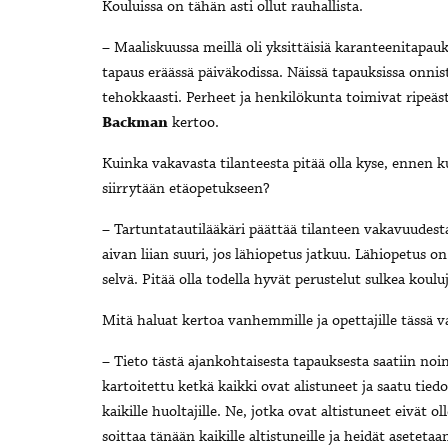
Kouluissa on tähän asti ollut rauhallista.
–
Maaliskuussa meillä oli yksittäisiä karanteenitapa
tapaus eräässä päiväkodissa. Näissä tapauksissa onn
tehokkaasti. Perheet ja henkilökunta toimivat ripeästi
Backman
kertoo.
Kuinka vakavasta tilanteesta pitää olla kyse, ennen k
siirrytään etäopetukseen?
– Tartuntatautilääkäri päättää tilanteen vakavuudesta
aivan liian suuri, jos lähiopetus jatkuu. Lähiopetus on
selvä. Pitää olla todella hyvät perustelut sulkea koul
Mitä haluat kertoa vanhemmille ja opettajille tässä v
– Tieto tästä ajankohtaisesta tapauksesta saatiin noin
kartoitettu ketkä kaikki ovat alistuneet ja saatu tiedo
kaikille huoltajille. Ne, jotka ovat altistuneet eivät
soittaa tänään kaikille altistuneille ja heidät asetetaa