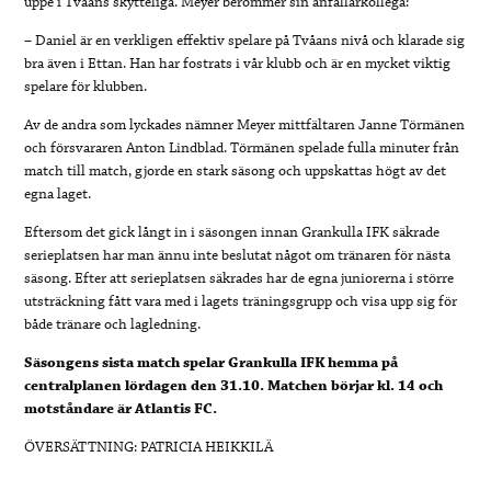
uppe i Tvåans skytteliga. Meyer berömmer sin anfallarkollega:
– Daniel är en verkligen effektiv spelare på Tvåans nivå och klarade sig
bra även i Ettan. Han har fostrats i vår klubb och är en mycket viktig
spelare för klubben.
Av de andra som lyckades nämner Meyer mittfältaren Janne Törmänen
och försvararen Anton Lindblad. Törmänen spelade fulla minuter från
match till match, gjorde en stark säsong och uppskattas högt av det
egna laget.
Eftersom det gick långt in i säsongen innan Grankulla IFK säkrade
serieplatsen har man ännu inte beslutat något om tränaren för nästa
säsong. Efter att serieplatsen säkrades har de egna juniorerna i större
utsträckning fått vara med i lagets träningsgrupp och visa upp sig för
både tränare och lagledning.
Säsongens sista match spelar Grankulla IFK hemma på
centralplanen lördagen den 31.10. Matchen börjar kl. 14 och
motståndare är Atlantis FC.
ÖVERSÄTTNING: PATRICIA HEIKKILÄ