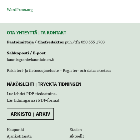
WordPress.org
OTA YHTEYTTÄ | TA KONTAKT
Päätoimittaja / Chefredaktör
puh./tfn 050 555 1703
Sähköposti / E-post
kaunisgrani@kauniainen.fi
Rekisteri- ja tietosuojaseloste – Register- och datasekretess
NÄKÖISLEHTI | TRYCKTA TIDNINGEN
Lue lehdet
PDF-tiedostoina
.
Läs tidningarna i
PDF-format
.
ARKISTO | ARKIV
Kaupunki
Staden
Ajankohtaista
Aktuellt