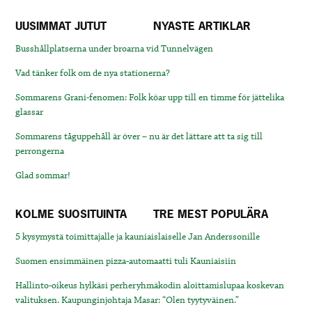
UUSIMMAT JUTUT
NYASTE ARTIKLAR
Busshållplatserna under broarna vid Tunnelvägen
Vad tänker folk om de nya stationerna?
Sommarens Grani-fenomen: Folk köar upp till en timme för jättelika
glassar
Sommarens tåguppehåll är över – nu är det lättare att ta sig till
perrongerna
Glad sommar!
KOLME SUOSITUINTA
TRE MEST POPULÄRA
5 kysymystä toimittajalle ja kauniaislaiselle Jan Anderssonille
Suomen ensimmäinen pizza-automaatti tuli Kauniaisiin
Hallinto-oikeus hylkäsi perheryhmäkodin aloittamislupaa koskevan
valituksen. Kaupunginjohtaja Masar: “Olen tyytyväinen.”