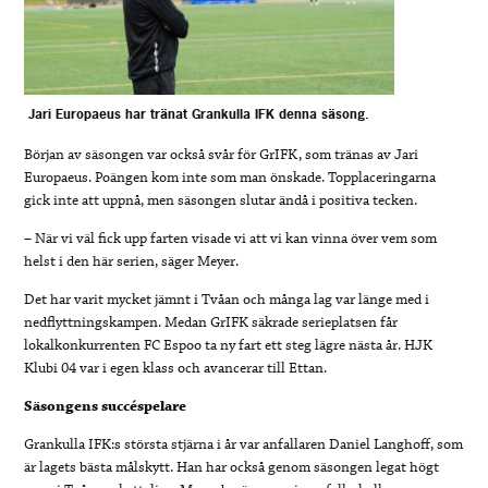
Jari Europaeus har tränat Grankulla IFK denna säsong.
Början av säsongen var också svår för GrIFK, som tränas av Jari
Europaeus. Poängen kom inte som man önskade. Topplaceringarna
gick inte att uppnå, men säsongen slutar ändå i positiva tecken.
– När vi väl fick upp farten visade vi att vi kan vinna över vem som
helst i den här serien, säger Meyer.
Det har varit mycket jämnt i Tvåan och många lag var länge med i
nedflyttningskampen. Medan GrIFK säkrade serieplatsen får
lokalkonkurrenten FC Espoo ta ny fart ett steg lägre nästa år. HJK
Klubi 04 var i egen klass och avancerar till Ettan.
Säsongens succéspelare
Grankulla IFK:s största stjärna i år var anfallaren Daniel Langhoff, som
är lagets bästa målskytt. Han har också genom säsongen legat högt