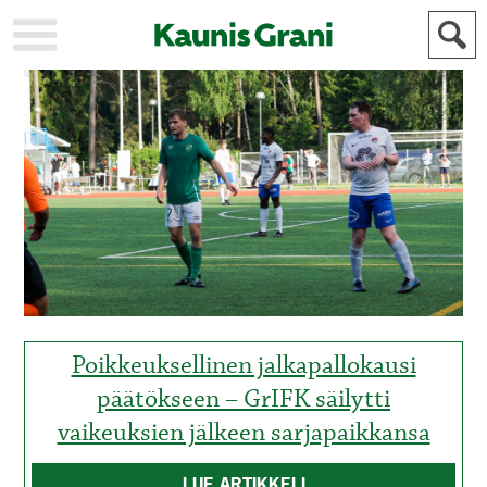
KAUPUNKI
STADEN
AJANKOHTAISTA
AKTUELLT
URHEILU
IDROTT
KULTTUURI
KULTUR
HISTORIA
HISTORIA
YLEINEN
ALLMÄN
FÖR
MAINOSTAJILLE
ANNONSÖRER
Poikkeuksellinen jalkapallokausi
päätökseen – GrIFK säilytti
vaikeuksien jälkeen sarjapaikkansa
LUE ARTIKKELI