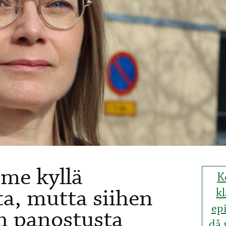
me kyllä
K
a, mutta siihen
kl
ep
n panostusta
då 