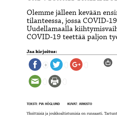
Olemme jälleen kevään ensi
tilanteessa, jossa COVID-1
Uudellamaalla kiihtymisvai
COVID-19 teettää paljon ty
Jaa kirjoitus:
0
TEKSTI: PIA HÖGLUND
KUVAT: ARKISTO
Yksittäisiä ja joukkoaltistumisia on runsaasti. Tartun