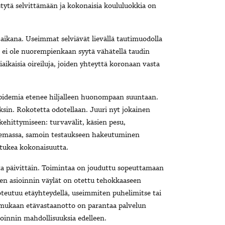
tytä selvittämään ja kokonaisia koululuokkia on
 aikana. Useimmat selviävät lievällä tautimuodolla
i ei ole nuorempienkaan syytä vähätellä taudin
iaikaisia oireiluja, joiden yhteyttä koronaan vasta
epidemia etenee hiljalleen huonompaan suuntaan.
sin. Rokotetta odotellaan. Juuri nyt jokainen
ehittymiseen: turvavälit, käsien pesu,
asemassa, samoin testaukseen hakeutuminen
n tukea kokonaisuutta.
ta päivittäin. Toimintaa on jouduttu sopeuttamaan
sen asioinnin väylät on otettu tehokkaaseen
oteutuu etäyhteydellä, useimmiten puhelimitse tai
 mukaan etävastaanotto on parantaa palvelun
oinnin mahdollisuuksia edelleen.