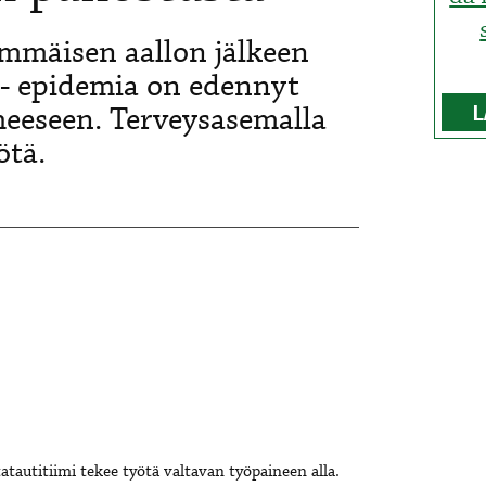
mmäisen aallon jälkeen
9- epidemia on edennyt
heeseen. Terveysasemalla
L
ötä.
tatautitiimi tekee työtä valtavan työpaineen alla.