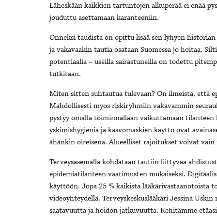
Läheskään kaikkien tartuntojen alkuperää ei enää pys
jouduttu asettamaan karanteeniin.
Onneksi taudista on opittu lisää sen lyhyen historian
ja vakavaakin tautia osataan Suomessa jo hoitaa. Silt
potentiaalia – useilla sairastuneilla on todettu pitemp
tutkitaan.
Miten sitten suhtautua tulevaan? On ilmeistä, että 
Mahdollisesti myös riskiryhmiin vakavammin seurauk
pystyy omalla toiminnallaan vaikuttamaan tilanteen k
yskimishygienia ja kasvomaskien käyttö ovat avain
ähänkin oireisena. Alueelliset rajoitukset voivat vai
Terveysasemalla kohdataan tautiin liittyvää ahdistus
epidemiatilanteen vaatimusten mukaiseksi. Digitaali
käyttöön. Jopa 25 % kaikista lääkärivastaanotoista t
videoyhteydellä. Terveyskeskuslääkäri Jessina Uskin
saatavuutta ja hoidon jatkuvuutta. Kehitämme etäasi