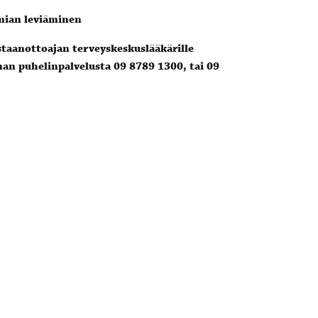
emian leviäminen
astaanottoajan terveyskeskuslääkärille
man puhelinpalvelusta 09 8789 1300, tai 09