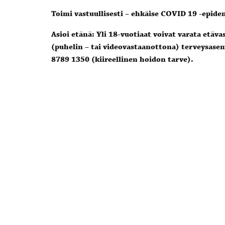
Toimi vastuullisesti – ehkäise COVID 19 -epid
Asioi etänä: Yli 18-vuotiaat voivat varata etäv
(puhelin – tai videovastaanottona) terveysase
8789 1350 (kiireellinen hoidon tarve).