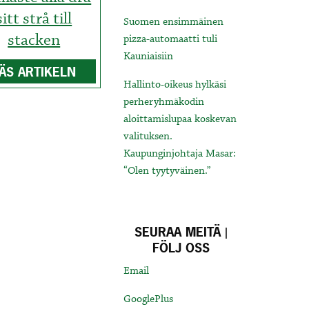
sitt strå till
Suomen ensimmäinen
stacken
pizza-automaatti tuli
Kauniaisiin
ÄS ARTIKELN
Hallinto-oikeus hylkäsi
perheryhmäkodin
aloittamislupaa koskevan
valituksen.
Kaupunginjohtaja Masar:
“Olen tyytyväinen.”
SEURAA MEITÄ |
FÖLJ OSS
Email
GooglePlus