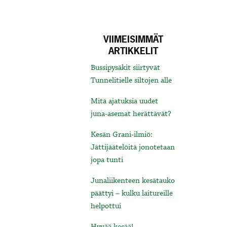
VIIMEISIMMÄT
ARTIKKELIT
Bussipysäkit siirtyvät
Tunnelitielle siltojen alle
Mitä ajatuksia uudet
juna-asemat herättävät?
Kesän Grani-ilmiö:
Jättijäätelöitä jonotetaan
jopa tunti
Junaliikenteen kesätauko
päättyi – kulku laitureille
helpottui
Hyvää kesää!