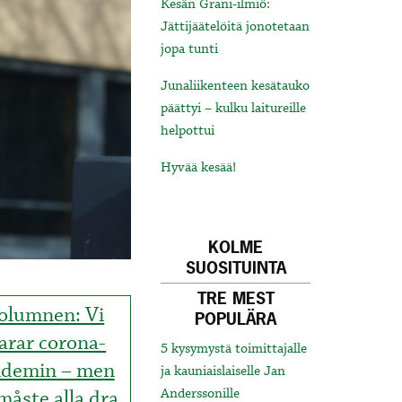
Kesän Grani-ilmiö:
Jättijäätelöitä jonotetaan
jopa tunti
Junaliikenteen kesätauko
päättyi – kulku laitureille
helpottui
Hyvää kesää!
KOLME
SUOSITUINTA
TRE MEST
olumnen: Vi
POPULÄRA
arar corona-
5 kysymystä toimittajalle
idemin – men
ja kauniaislaiselle Jan
måste alla dra
Anderssonille