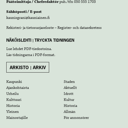
Päätoimittaja / Chefredaktör
puh./tfn 050 555 1703
Sähköposti / E-post
kaunisgrani@kauniainen.fi
Rekisteri- ja tietosuojaseloste – Register- och datasekretess
NÄKÖISLEHTI | TRYCKTA TIDNINGEN
Lue lehdet
PDF-tiedostoina
.
Läs tidningarna i
PDF-format
.
ARKISTO | ARKIV
Kaupunki
Staden
Ajankohtaista
Aktuellt
Urheilu
Idrott
Kulttuuri
Kultur
Historia
Historia
Yleinen
Allmän
Mainostajille
För annonsörer