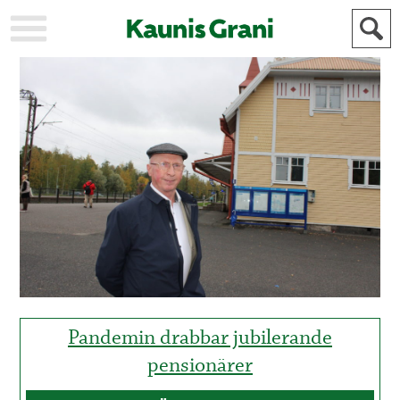
KAUPUNKI
STADEN
AJANKOHTAISTA
AKTUELLT
URHEILU
IDROTT
KULTTUURI
KULTUR
HISTORIA
HISTORIA
YLEINEN
ALLMÄN
FÖR
MAINOSTAJILLE
ANNONSÖRER
Pandemin drabbar jubilerande
pensionärer