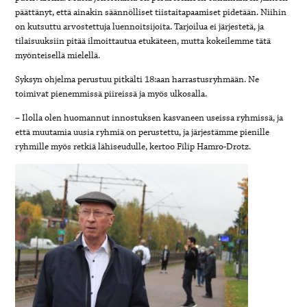
päättänyt, että ainakin säännölliset tiistaitapaamiset pidetään. Niihin
on kutsuttu arvostettuja luennoitsijoita. Tarjoilua ei järjestetä, ja
tilaisuuksiin pitää ilmoittautua etukäteen, mutta kokeilemme tätä
myönteisellä mielellä.
Syksyn ohjelma perustuu pitkälti 18:aan harrastusryhmään. Ne
toimivat pienemmissä piireissä ja myös ulkosalla.
– Ilolla olen huomannut innostuksen kasvaneen useissa ryhmissä, ja
että muutamia uusia ryhmiä on perustettu, ja järjestämme pienille
ryhmille myös retkiä lähiseudulle, kertoo Filip Hamro-Drotz.