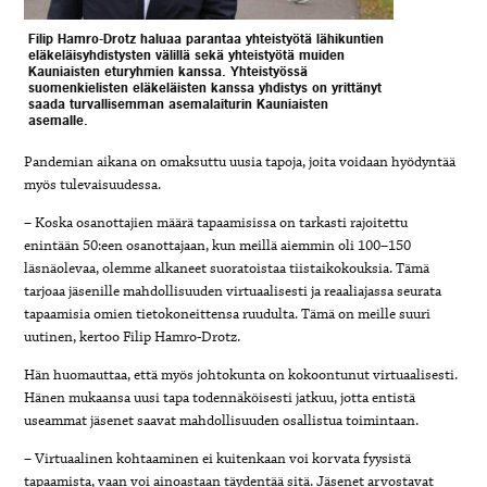
Filip Hamro-Drotz haluaa parantaa yhteistyötä lähikuntien
eläkeläisyhdistysten välillä sekä yhteistyötä muiden
Kauniaisten eturyhmien kanssa. Yhteistyössä
suomenkielisten eläkeläisten kanssa yhdistys on yrittänyt
saada turvallisemman asemalaiturin Kauniaisten
asemalle.
Pandemian aikana on omaksuttu uusia tapoja, joita voidaan hyödyntää
myös tulevaisuudessa.
– Koska osanottajien määrä tapaamisissa on tarkasti rajoitettu
enintään 50:een osanottajaan, kun meillä aiemmin oli 100–150
läsnäolevaa, olemme alkaneet suoratoistaa tiistaikokouksia. Tämä
tarjoaa jäsenille mahdollisuuden virtuaalisesti ja reaaliajassa seurata
tapaamisia omien tietokoneittensa ruudulta. Tämä on meille suuri
uutinen, kertoo Filip Hamro-Drotz.
Hän huomauttaa, että myös johtokunta on kokoontunut virtuaalisesti.
Hänen mukaansa uusi tapa todennäköisesti jatkuu, jotta entistä
useammat jäsenet saavat mahdollisuuden osallistua toimintaan.
– Virtuaalinen kohtaaminen ei kuitenkaan voi korvata fyysistä
tapaamista, vaan voi ainoastaan täydentää sitä. Jäsenet arvostavat