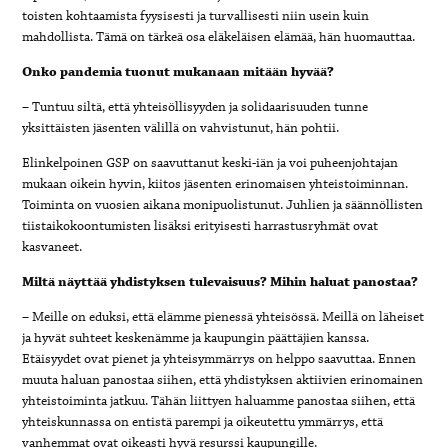
toisten kohtaamista fyysisesti ja turvallisesti niin usein kuin
mahdollista. Tämä on tärkeä osa eläkeläisen elämää, hän huomauttaa.
Onko pandemia tuonut mukanaan mitään hyvää?
– Tuntuu siltä, että yhteisöllisyyden ja solidaarisuuden tunne
yksittäisten jäsenten välillä on vahvistunut, hän pohtii.
Elinkelpoinen GSP on saavuttanut keski-iän ja voi puheenjohtajan
mukaan oikein hyvin, kiitos jäsenten erinomaisen yhteistoiminnan.
Toiminta on vuosien aikana monipuolistunut. Juhlien ja säännöllisten
tiistaikokoontumisten lisäksi erityisesti harrastusryhmät ovat
kasvaneet.
Miltä näyttää yhdistyksen tulevaisuus? Mihin haluat panostaa?
– Meille on eduksi, että elämme pienessä yhteisössä. Meillä on läheiset
ja hyvät suhteet keskenämme ja kaupungin päättäjien kanssa.
Etäisyydet ovat pienet ja yhteisymmärrys on helppo saavuttaa. Ennen
muuta haluan panostaa siihen, että yhdistyksen aktiivien erinomainen
yhteistoiminta jatkuu. Tähän liittyen haluamme panostaa siihen, että
yhteiskunnassa on entistä parempi ja oikeutettu ymmärrys, että
vanhemmat ovat oikeasti hyvä resurssi kaupungille.