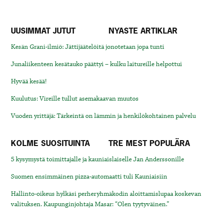
UUSIMMAT JUTUT
NYASTE ARTIKLAR
Kesän Grani-ilmiö: Jättijäätelöitä jonotetaan jopa tunti
Junaliikenteen kesätauko päättyi – kulku laitureille helpottui
Hyvää kesää!
Kuulutus: Vireille tullut asemakaavan muutos
Vuoden yrittäjä: Tärkeintä on lämmin ja henkilökohtainen palvelu
KOLME SUOSITUINTA
TRE MEST POPULÄRA
5 kysymystä toimittajalle ja kauniaislaiselle Jan Anderssonille
Suomen ensimmäinen pizza-automaatti tuli Kauniaisiin
Hallinto-oikeus hylkäsi perheryhmäkodin aloittamislupaa koskevan
valituksen. Kaupunginjohtaja Masar: “Olen tyytyväinen.”