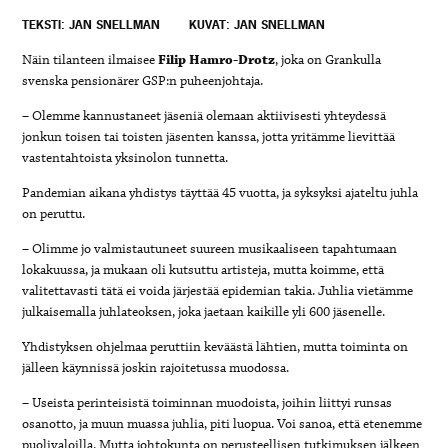
TEKSTI: JAN SNELLMAN
KUVAT: JAN SNELLMAN
Näin tilanteen ilmaisee
Filip Hamro-Drotz
, joka on Grankulla
svenska pensionärer GSP:n puheenjohtaja.
– Olemme kannustaneet jäseniä olemaan aktiivisesti yhteydessä
jonkun toisen tai toisten jäsenten kanssa, jotta yritämme lievittää
vastentahtoista yksinolon tunnetta.
Pandemian aikana yhdistys täyttää 45 vuotta, ja syksyksi ajateltu juhla
on peruttu.
– Olimme jo valmistautuneet suureen musikaaliseen tapahtumaan
lokakuussa, ja mukaan oli kutsuttu artisteja, mutta koimme, että
valitettavasti tätä ei voida järjestää epidemian takia. Juhlia vietämme
julkaisemalla juhlateoksen, joka jaetaan kaikille yli 600 jäsenelle.
Yhdistyksen ohjelmaa peruttiin keväästä lähtien, mutta toiminta on
jälleen käynnissä joskin rajoitetussa muodossa.
– Useista perinteisistä toiminnan muodoista, joihin liittyi runsas
osanotto, ja muun muassa juhlia, piti luopua. Voi sanoa, että etenemme
puolivaloilla. Mutta johtokunta on perusteellisen tutkimuksen jälkeen