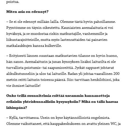
poistua.
Miten asia on edennyt?
– Se ei ole edennyt millään lailla. Olemme tästä hyvin pahoillamme.
Pyyntömme on täysin oikeutettu. Kauniaisten asemalaituria ei voi
hyväksyä, ja se muodostaa riskin matkustajille, vanhemmille ja
liikuntarajoitteisille, mutta myös lastenrattaiden tai painavien
matkalaukkujen kanssa kulkeville.
– Erityisesti lännen suuntaan matkustavien tilanne on hyvin huono,
hän sanoo. Asemalaiturin ja junan kynnyksen lisäksi laiturilta ei ole
turvallista poistumis- tai saapumisreittiä. Jyrkät rappuset johtavat
alikulkutunneliin ja ulos tai laiturille. Radan yli johtaa vaarallinen 200
metrin reitti laiturin toisessa päässä. Siis: tarvitaan henkilöhissi, joka
vie ihmiset laiturille!
Onko teillä suunnitelmia esittää useammin kannanottoja
erilaisiin yhteiskunnallisiin kysymyksiin? Mikä on tällä haavaa
lähimpänä?
– Kyllä, tarvittaessa. Usein on kyse käytännöllisistä ongelmista.
Olemme vaikuttaneet, että kauppakeskukseen on avattu yleinen WC, ja