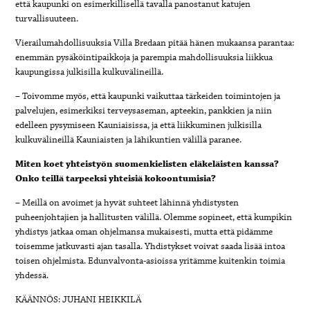
että kaupunki on esimerkillisellä tavalla panostanut katujen
turvallisuuteen.
Vierailumahdollisuuksia Villa Bredaan pitää hänen mukaansa parantaa:
enemmän pysäköintipaikkoja ja parempia mahdollisuuksia liikkua
kaupungissa julkisilla kulkuvälineillä.
– Toivomme myös, että kaupunki vaikuttaa tärkeiden toimintojen ja
palvelujen, esimerkiksi terveysaseman, apteekin, pankkien ja niin
edelleen pysymiseen Kauniaisissa, ja että liikkuminen julkisilla
kulkuvälineillä Kauniaisten ja lähikuntien välillä paranee.
Miten koet yhteistyön suomenkielisten eläkeläisten kanssa?
Onko teillä tarpeeksi yhteisiä kokoontumisia?
– Meillä on avoimet ja hyvät suhteet lähinnä yhdistysten
puheenjohtajien ja hallitusten välillä. Olemme sopineet, että kumpikin
yhdistys jatkaa oman ohjelmansa mukaisesti, mutta että pidämme
toisemme jatkuvasti ajan tasalla. Yhdistykset voivat saada lisää intoa
toisen ohjelmista. Edunvalvonta-asioissa yritämme kuitenkin toimia
yhdessä.
KÄÄNNÖS: JUHANI HEIKKILÄ