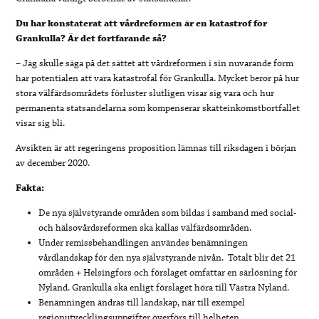
Du har konstaterat att vårdreformen är en katastrof för
Grankulla? Är det fortfarande så?
– Jag skulle säga på det sättet att vårdreformen i sin nuvarande form
har potentialen att vara katastrofal för Grankulla. Mycket beror på hur
stora välfärdsområdets förluster slutligen visar sig vara och hur
permanenta statsandelarna som kompenserar skatteinkomstbortfallet
visar sig bli.
Avsikten är att regeringens proposition lämnas till riksdagen i början
av december 2020.
Fakta:
De nya självstyrande områden som bildas i samband med social-
och hälsovårdsreformen ska kallas välfärdsområden.
Under remissbehandlingen användes benämningen
vårdlandskap för den nya självstyrande nivån. Totalt blir det 21
områden + Helsingfors och förslaget omfattar en särlösning för
Nyland. Grankulla ska enligt förslaget höra till Västra Nyland.
Benämningen ändras till landskap, när till exempel
regionutvecklingsuppgifter överförs till helheten.