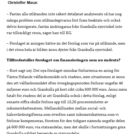
Christoffer Masar.
– Fastän alla utlåtanden inte säkert detaljerat analyserats så har nog
många problem som utlåtandegivarna fört fram beaktats och också
delvis korrigerats, fastän ändringarna från Grankulla synvinkel inte
var tillräckligt stora, säger han till KG.
– Förslaget är aningen bättre än det förslag som var på utlåtande, men
i det stora hela är bilden ännu dyster från Grankulla synvinkel.
Tillfredsställer förslaget om finansieringen som nu ändrats?
– Kort sagt nej. Det nya förslaget minskar förlusterna en aning för
Västra Nylands välfärdsområde och stadens, men situationen är ännu
den att välfärdsområdet efter övergångsperioden förlorar ungefär 46
miljoner euro och Grankulla på kort sikt cirka 600 000 euro. Ännu mera
fatalt för stadens del är att Grankulla också i detta förslag, enligt
senaste siffra skulle förlora upp till 13,26 procentenheter av
inkomstskattesatsen. Mellanskillnaden mellan social- och
hälsovårdsutgifterna som överförs samt inkomstskatterna som vi
förlorar kompenseras, förutom för den tidigare nämnda ungefär delen
på 600 000 euro, via statsandelar, men det skulle i fortsättningen göra
Grankulla väldigt beroende av statsandelar.