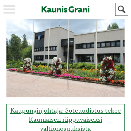
KAUPUNKI
STADEN
AJANKOHTAISTA
AKTUELLT
URHEILU
IDROTT
KULTTUURI
KULTUR
HISTORIA
HISTORIA
YLEINEN
ALLMÄN
FÖR
MAINOSTAJILLE
ANNONSÖRER
Kaupunginjohtaja: Soteuudistus tekee
Kauniaisen riippuvaiseksi
valtionosuuksista