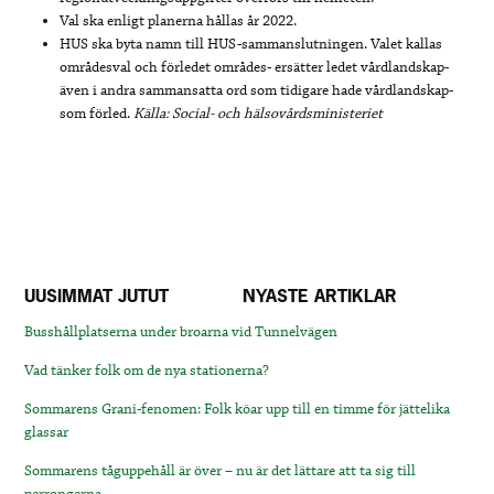
Val ska enligt planerna hållas år 2022.
HUS ska byta namn till HUS-sammanslutningen. Valet kallas
områdesval och förledet områdes- ersätter ledet vårdlandskap-
även i andra sammansatta ord som tidigare hade vårdlandskap-
som förled.
Källa: Social- och hälsovårdsministeriet
UUSIMMAT JUTUT
NYASTE ARTIKLAR
Busshållplatserna under broarna vid Tunnelvägen
Vad tänker folk om de nya stationerna?
Sommarens Grani-fenomen: Folk köar upp till en timme för jättelika
glassar
Sommarens tåguppehåll är över – nu är det lättare att ta sig till
perrongerna