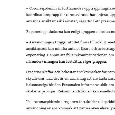
– Coronaepidemin är fortfarande i upptrappningsfas
koordinationsgrupp för coronaviruset har linjerat up
använda ansiktsmask i arbetet, sägs det i ett pressm
Exponering i skolorna kan enligt gruppen minskas m
– Användningen tryggar att det finns tillräckligt m
ansiktsmask kan minska antalet lärare och arbetstag
exponering. Genom att följa rekommendationen om a
närundervisningen kan fortsätta, säger gruppen.
Städerna skaffar och bekostar ansiktsmasker för pers
skyddsvisir, ifall det är en utmaning att använda ans
hälsomässiga hinder. Personalen informeras skilt om t
skolorna påbörjas. Rekommendationen kan emellertid f
Ifall coronaepidemin i regionen fortskrider till sp
användning av ansiktsmask att beröra även elever på