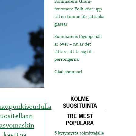
Sommarens Grani-
fenomen: Folk köar upp
till en timme för jättelika
glassar
Sommarens tåguppehåll
är över – nu är det
lättare att ta sig till
perrongerna
Glad sommar!
KOLME
kaupunkiseudulla
SUOSITUINTA
suositellaan
TRE MEST
POPULÄRA
asvomaskin
käyttöä
5 kysymystä toimittajalle