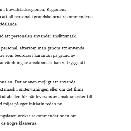
en i huvudstadsregionen. Regionens
p att all personal i grundskolorna rekommenderas
eddelande.
ed att personalen använder ansiktsmask.
ed personal, eftersom man genom att använda
are som beordras i karantän på grund av
nvändning av ansiktsmask kan vi trygga att
onalen. Det är även möjligt att använda
iktsmask i undervisningen eller om det finns
idtabellen för när leverans av ansiktsmasker till
öljas på eget initiativ redan nu.
ridningsfasen utökas rekommendationen om
 de högre klasserna.