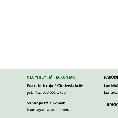
OTA YHTEYTTÄ | TA KONTAKT
NÄKÖISL
Päätoimittaja / Chefredaktör
Lue leh
puh./tfn 050 555 1703
Läs tidn
Sähköposti / E-post
ARKIS
kaunisgrani@kauniainen.fi