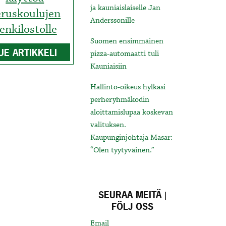
ja kauniaislaiselle Jan
eruskoulujen
Anderssonille
enkilöstölle
Suomen ensimmäinen
UE ARTIKKELI
pizza-automaatti tuli
Kauniaisiin
Hallinto-oikeus hylkäsi
perheryhmäkodin
aloittamislupaa koskevan
valituksen.
Kaupunginjohtaja Masar:
“Olen tyytyväinen.”
SEURAA MEITÄ |
FÖLJ OSS
Email