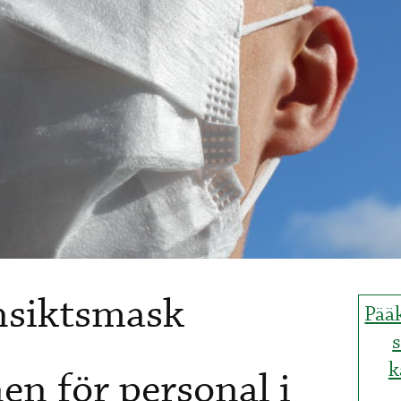
nsiktsmask
Pää
k
n för personal i