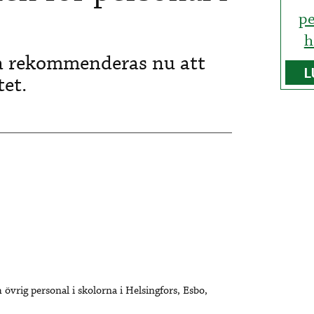
p
h
na rekommenderas nu att
L
et.
rig personal i skolorna i Helsingfors, Esbo,