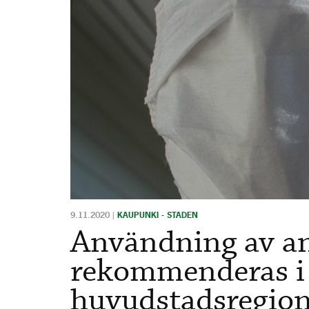
9.11.2020
|
KAUPUNKI - STADEN
Användning av a
rekommenderas i
huvudstadsregione