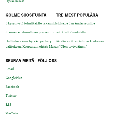
Hyvää kesää!
KOLME SUOSITUINTA
TRE MEST POPULÄRA
5 kysymystä toimittajalle ja kauniaislaiselle Jan Anderssonille
Suomen ensimmäinen pizza-automaatti tuli Kauniaisiin
Hallinto-oikeus hylkäsi perheryhmäkodin aloittamislupaa koskevan
valituksen. Kaupunginjohtaja Masar: “Olen tyytyväinen.”
SEURAA MEITÄ | FÖLJ OSS
Email
GooglePlus
Facebook
Twitter
RSS
YouTube