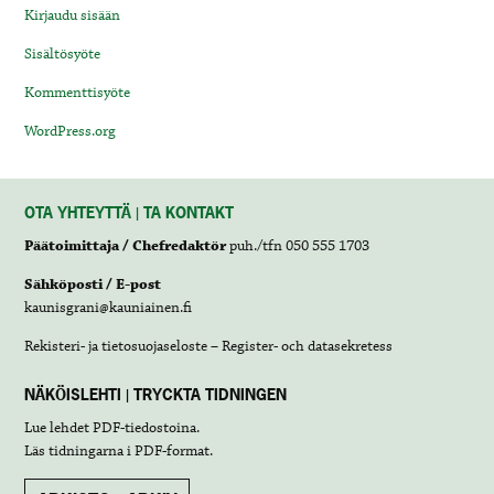
Kirjaudu sisään
Sisältösyöte
Kommenttisyöte
WordPress.org
OTA YHTEYTTÄ | TA KONTAKT
Päätoimittaja / Chefredaktör
puh./tfn 050 555 1703
Sähköposti / E-post
kaunisgrani@kauniainen.fi
Rekisteri- ja tietosuojaseloste – Register- och datasekretess
NÄKÖISLEHTI | TRYCKTA TIDNINGEN
Lue lehdet
PDF-tiedostoina
.
Läs tidningarna i
PDF-format
.