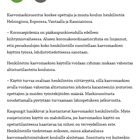
Kasvomaskisuositus koskee opettajia ja muuta koulun henkilöstöä
Helsingissä, Espoossa, Vantaalla ja Kauniaisissa.
– Koronaepidemia on pääkaupunkiseudulla edelleen
kiihtymisvaiheessa. Alueen koronakoordinaatioryhmä on linjannut,
että peruskoulujen koko henkilöstölle suositellaan kasvomaskien
käyttöä työssä, lehdistötiedotteessa sanotaan.
Henkilöstön kasvomaskien käytöllä voidaan ryhmän mukaan vähentää
altistustilanteita kouluissa.
– Käyttö turvaa osaltaan henkilöstön riittävyyttä, sillä kasvomaskien
avulla voidaan vähentää altistumisten johdosta karanteeniin joutuvien
opettajien ja muiden työntekijöiden määrää. Maskisuositusta
noudattamalla pystytään turvaamaan lähiopetuksen jatkuvuutta.
Kaupungit hankkivat ja kustantavat kasvomaskit henkilöstölle. Myös
suojavisiirien käyttö on mahdollista, jos kasvomaskin käyttö on
opetustilanteessa haastavaa tai siihen on terveydellinen este.
Henkilöstölle tiedotetaan erikseen, missä aikataulussa
kasvomaskitoimitukset kouluille aloitetaan. Suositusta voi kuitenkin