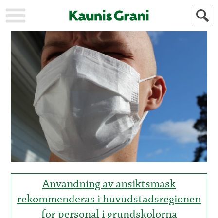
KAUPUNKI
STADEN
AJANKOHTAISTA
AKTUELLT
URHEILU
IDROTT
KULTTUURI
KULTUR
HISTORIA
HISTORIA
YLEINEN
ALLMÄN
FÖR
MAINOSTAJILLE
ANNONSÖRER
Användning av ansiktsmask
rekommenderas i huvudstadsregionen
för personal i grundskolorna