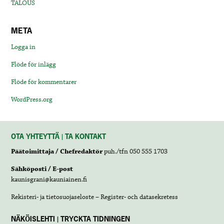
TALOUS
META
Logga in
Flöde för inlägg
Flöde för kommentarer
WordPress.org
OTA YHTEYTTÄ | TA KONTAKT
Päätoimittaja / Chefredaktör
puh./tfn 050 555 1703
Sähköposti / E-post
kaunisgrani@kauniainen.fi
Rekisteri- ja tietosuojaseloste – Register- och datasekretess
NÄKÖISLEHTI | TRYCKTA TIDNINGEN