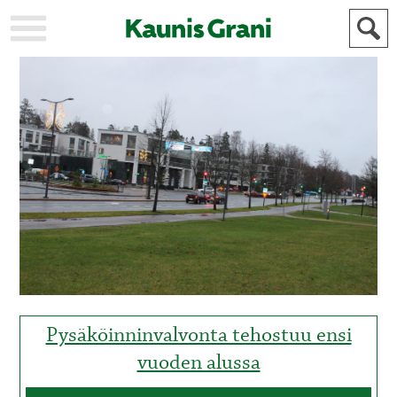
KAUPUNKI
STADEN
AJANKOHTAISTA
AKTUELLT
URHEILU
IDROTT
KULTTUURI
KULTUR
HISTORIA
HISTORIA
YLEINEN
ALLMÄN
FÖR
MAINOSTAJILLE
ANNONSÖRER
Pysäköinninvalvonta tehostuu ensi
vuoden alussa