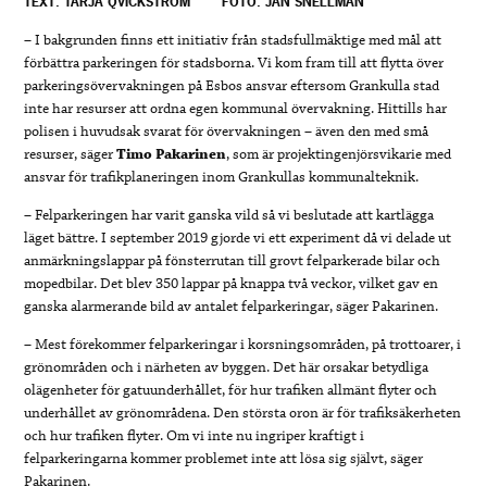
TEXT: TARJA QVICKSTRÖM
FOTO: JAN SNELLMAN
– I bakgrunden finns ett initiativ från stadsfullmäktige med mål att
förbättra parkeringen för stadsborna. Vi kom fram till att flytta över
parkeringsövervakningen på Esbos ansvar eftersom Grankulla stad
inte har resurser att ordna egen kommunal övervakning. Hittills har
polisen i huvudsak svarat för övervakningen – även den med små
resurser, säger
Timo Pakarinen
, som är projektingenjörsvikarie med
ansvar för trafikplaneringen inom Grankullas kommunalteknik.
– Felparkeringen har varit ganska vild så vi beslutade att kartlägga
läget bättre. I september 2019 gjorde vi ett experiment då vi delade ut
anmärkningslappar på fönsterrutan till grovt felparkerade bilar och
mopedbilar. Det blev 350 lappar på knappa två veckor, vilket gav en
ganska alarmerande bild av antalet felparkeringar, säger Pakarinen.
– Mest förekommer felparkeringar i korsningsområden, på trottoarer, i
grönområden och i närheten av byggen. Det här orsakar betydliga
olägenheter för gatuunderhållet, för hur trafiken allmänt flyter och
underhållet av grönområdena. Den största oron är för trafiksäkerheten
och hur trafiken flyter. Om vi inte nu ingriper kraftigt i
felparkeringarna kommer problemet inte att lösa sig självt, säger
Pakarinen.