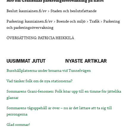
Mer om Grankullas parkeringsövervakning på nätet
Beslut: kauniainen.fi/sv > Staden och beslutsfattande
Parkering: kauniainen.fi/sv > Boende och miljö > Trafik > Parkering
och parkeringsövervakning
ÖVERSÄTTNING: PATRICIA HEIKKILÄ
UUSIMMAT JUTUT
NYASTE ARTIKLAR
Busshållplatserna under broarna vid Tunnelvägen
Vad tänker folk om de nya stationerna?
Sommarens Grani-fenomen: Folk köar upp till en timme för jättelika
glassar
Sommarens tåguppehåll är över – nu är det lättare att ta sig till
perrongerna
Glad sommar!