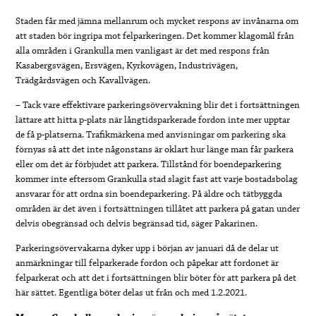
Staden får med jämna mellanrum och mycket respons av invånarna om
att staden bör ingripa mot felparkeringen. Det kommer klagomål från
alla områden i Grankulla men vanligast är det med respons från
Kasabergsvägen, Ersvägen, Kyrkovägen, Industrivägen,
Trädgårdsvägen och Kavallvägen.
– Tack vare effektivare parkeringsövervakning blir det i fortsättningen
lättare att hitta p-plats när långtidsparkerade fordon inte mer upptar
de få p-platserna. Trafikmärkena med anvisningar om parkering ska
förnyas så att det inte någonstans är oklart hur länge man får parkera
eller om det är förbjudet att parkera. Tillstånd för boendeparkering
kommer inte eftersom Grankulla stad slagit fast att varje bostadsbolag
ansvarar för att ordna sin boendeparkering. På äldre och tätbyggda
områden är det även i fortsättningen tillåtet att parkera på gatan under
delvis obegränsad och delvis begränsad tid, säger Pakarinen.
Parkeringsövervakarna dyker upp i början av januari då de delar ut
anmärkningar till felparkerade fordon och påpekar att fordonet är
felparkerat och att det i fortsättningen blir böter för att parkera på det
här sättet. Egentliga böter delas ut från och med 1.2.2021.