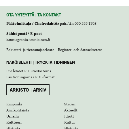
OTA YHTEYTTÄ | TA KONTAKT
Päätoimittaja / Chefredaktör
puh./tfn 050 555 1703
Sähköposti / E-post
kaunisgrani@kauniainen.fi
Rekisteri- ja tietosuojaseloste – Register- och datasekretess
NÄKÖISLEHTI | TRYCKTA TIDNINGEN
Lue lehdet
PDF-tiedostoina
.
Läs tidningarna i
PDF-format
.
ARKISTO | ARKIV
Kaupunki
Staden
Ajankohtaista
Aktuellt
Urheilu
Idrott
Kulttuuri
Kultur
Historia
Historia