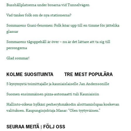
Busshållplatserna under broarna vid Tunnelvägen
Vad tänker folk om de nya stationerna?
Sommarens Grani-fenomen: Folk köar upp till en timme för jättelika
glassar
Sommarens tåguppehåll är över – nu är det lättare att ta sig till
perrongerna
Glad sommar!
KOLME SUOSITUINTA
TRE MEST POPULÄRA
5 kysymystä toimittajalle ja kauniaislaiselle Jan Anderssonille
Suomen ensimmäinen pizza-automaatti tuli Kauniaisiin
Hallinto-oikeus hylkäsi perheryhmäkodin aloittamislupaa koskevan
valituksen. Kaupunginjohtaja Masar: “Olen tyytyväinen.”
SEURAA MEITÄ | FÖLJ OSS