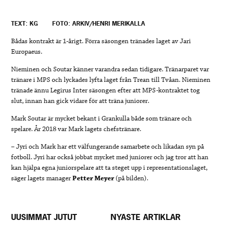
TEXT: KG
FOTO: ARKIV/HENRI MERIKALLA
Bådas kontrakt är 1-årigt. Förra säsongen tränades laget av Jari
Europaeus.
Nieminen och Soutar känner varandra sedan tidigare. Tränarparet var
tränare i MPS och lyckades lyfta laget från Trean till Tvåan. Nieminen
tränade ännu Legirus Inter säsongen efter att MPS-kontraktet tog
slut, innan han gick vidare för att träna juniorer.
Mark Soutar är mycket bekant i Grankulla både som tränare och
spelare. År 2018 var Mark lagets chefstränare.
– Jyri och Mark har ett välfungerande samarbete och likadan syn på
fotboll. Jyri har också jobbat mycket med juniorer och jag tror att han
kan hjälpa egna juniorspelare att ta steget upp i representationslaget,
säger lagets manager
Petter Meyer
(på bilden).
UUSIMMAT JUTUT
NYASTE ARTIKLAR