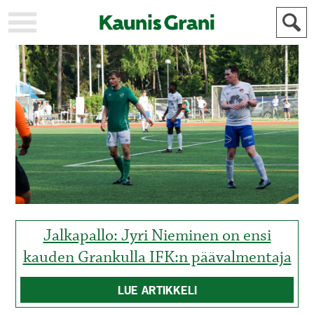
KAUPUNKI
STADEN
AJANKOHTAISTA
AKTUELLT
URHEILU
IDROTT
KULTTUURI
KULTUR
HISTORIA
HISTORIA
YLEINEN
ALLMÄN
FÖR
MAINOSTAJILLE
ANNONSÖRER
Jalkapallo: Jyri Nieminen on ensi
kauden Grankulla IFK:n päävalmentaja
LUE ARTIKKELI