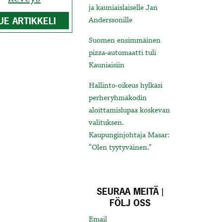
ja kauniaislaiselle Jan
UE ARTIKKELI
Anderssonille
Suomen ensimmäinen
pizza-automaatti tuli
Kauniaisiin
Hallinto-oikeus hylkäsi
perheryhmäkodin
aloittamislupaa koskevan
valituksen.
Kaupunginjohtaja Masar:
“Olen tyytyväinen.”
SEURAA MEITÄ |
FÖLJ OSS
Email