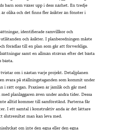
ds barn som växer upp i dess närhet. En tredje
är olika och det finns fler åsikter än fönster i
ttningar, identifierade ramvillkor och
 utlåtanden och åsikter. I planberedningen måste
ch förädlas till en plan som går att förverkliga.
ålsättningar samt en allmän strävan efter det bästa
 bästa.
tvistar om i nästan varje projekt. Detaljplanen
ligen svara på ställningstaganden som kommit under
an i rätt organ. Praxisen är jämlik och går med
a med planläggaren även under andra tider. Dessa
te alltid kommer till samförstånd. Parterna får
er. I ett samtal i konstruktiv anda är det lättare
 ett slutresultat man kan leva med.
misslyckat om inte den egna eller den egna