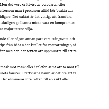
 Men det vore orättvist av beredaren eller
 eftersom man i processen alltid bör beakta alla
digare. Det oaktat är det viktigt att framföra
om slutligen godkänns måste vara en kompromiss
r majoritetens vilja.
ende eller någon annan part vara trångsynta och
ips från båda sidor istället för motsättningar, så
ftet med den här texten att uppmuntra till att ta
 mask mot mask eller i telefon samt att ta mod till
usets fönster.​ I rättvisans namn är det bra att ta
et eliminerar inte rätten till en åsikt eller