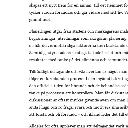
skapas ett nytt hem för en annan, till det hemmet fö
tycker staden förändras och går vidare med sitt liv. Vi 
grannhuset.
Planeringen utgår från stadens och markägarens målsä
begränsningar, utredningar som ska göras, planering,
de här delvis motstridiga faktorerna tas i beaktande o
Samtidigt styr stadens strategi, fattade beslut och m
resultatet med tanke på det allmänna och samfundets
Tillräckligt deltagande och växelverkan är något man 
följer en formbunden process. I den ingår att skrift
den officiella tiden för hörande och de behandlas sed
tanke på processen att kontrollera. Man får diskuter
diskussioner är oftast mycket givande även om man in
ändå i lugn och ro fråga, svara och motivera sina åsikt
att förstå och bli förstådd – och ibland leder det till
Alldeles för ofta upplever man att deltagandet varit 