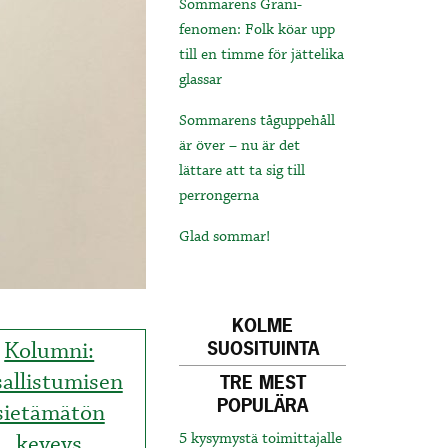
Sommarens Grani-
fenomen: Folk köar upp
till en timme för jättelika
glassar
Sommarens tåguppehåll
är över – nu är det
lättare att ta sig till
perrongerna
Glad sommar!
KOLME
Kolumni:
SUOSITUINTA
allistumisen
TRE MEST
POPULÄRA
sietämätön
keveys
5 kysymystä toimittajalle