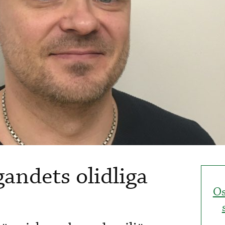
andets olidliga
Os