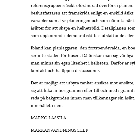
referensgruppens åsikt oförändrad överförs i planen.
beslutsfattaren att framskrida enligt en enskild åsikt
variabler som styr planeringen och som nämnts här ti
åsikter för att skapa en helhetsbild. Detaljplanen s
som uppkommit i demokratiskt beslutsfattande eller ä
Ibland kan planläggaren, den förtroendevalda, en bo
ser inte staden för husen. Då önskar man sig vänliga t
man minns sin egen litenhet i helheten. Därför är sy
kontakt och ha öppna diskussioner.
Det är möjligt att utbyta tankar ansikte mot ansikte,
sig att kika in hos grannen eller till och med i grannh
reda på bakgrunden innan man tillkännager sin åsikt. D
innehållet i den.
MARKO LASSILA
MARKANVÄNDNINGSCHEF