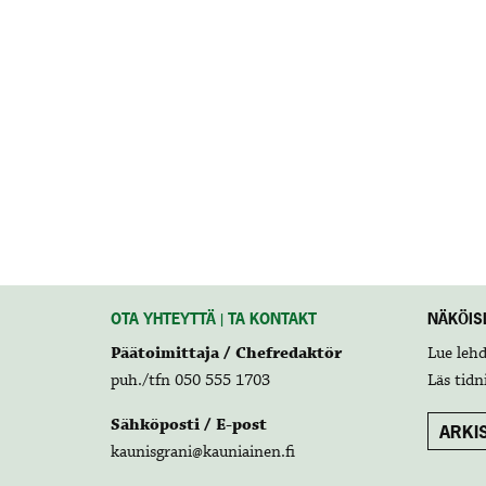
OTA YHTEYTTÄ | TA KONTAKT
NÄKÖISL
Päätoimittaja / Chefredaktör
Lue leh
puh./tfn 050 555 1703
Läs tidn
Sähköposti / E-post
ARKIS
kaunisgrani@kauniainen.fi