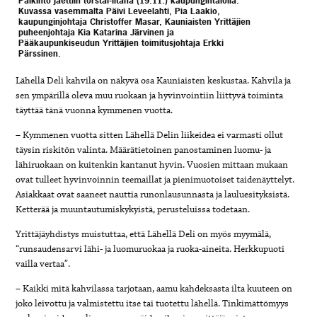
Palkinto jaettiin torstai-iltana (19.11.) kaupungintalolla.
Kuvassa vasemmalta Päivi Leveelahti, Pia Laakio,
kaupunginjohtaja Christoffer Masar, Kauniaisten Yrittäjien
puheenjohtaja Kia Katarina Järvinen ja
Pääkaupunkiseudun Yrittäjien toimitusjohtaja Erkki
Pärssinen.
Lähellä Deli kahvila on näkyvä osa Kauniaisten keskustaa. Kahvila ja
sen ympärillä oleva muu ruokaan ja hyvinvointiin liittyvä toiminta
täyttää tänä vuonna kymmenen vuotta.
– Kymmenen vuotta sitten Lähellä Delin liikeidea ei varmasti ollut
täysin riskitön valinta. Määrätietoinen panostaminen luomu- ja
lähiruokaan on kuitenkin kantanut hyvin. Vuosien mittaan mukaan
ovat tulleet hyvinvoinnin teemaillat ja pienimuotoiset taidenäyttelyt.
Asiakkaat ovat saaneet nauttia runonlausunnasta ja lauluesityksistä.
Ketterää ja muuntautumiskykyistä, perusteluissa todetaan.
Yrittäjäyhdistys muistuttaa, että Lähellä Deli on myös myymälä,
“runsaudensarvi lähi- ja luomuruokaa ja ruoka-aineita. Herkkupuoti
vailla vertaa”.
– Kaikki mitä kahvilassa tarjotaan, aamu kahdeksasta ilta kuuteen on
joko leivottu ja valmistettu itse tai tuotettu lähellä. Tinkimättömyys