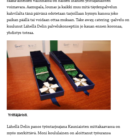
raaka-aineiden valinnassa on näiden ihanien yrittäjänaisten
voimavara. Aamupala, lounas ja kaikki muu mitä täydenpalvelun
kahvilalta tänä päivänä odotetaan tarjoillaan hymyn kanssa joko
paikan päällä tai voidaan ottaa mukaan. Take away, catering -palvelu on
kuulunut Lähellä Delin palvelukonseptiin jo kauan ennen koronaa,
yhdistys toteaa.
Yrittäjäristi.
Lähellä Delin panos työntarjoajana Kauniaisten mittakaavassa on
myös merkittävä. Moni koululainen on aloittanut työuransa