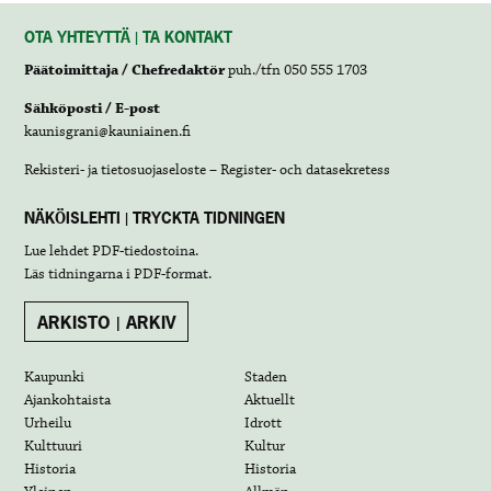
OTA YHTEYTTÄ | TA KONTAKT
Päätoimittaja / Chefredaktör
puh./tfn 050 555 1703
Sähköposti / E-post
kaunisgrani@kauniainen.fi
Rekisteri- ja tietosuojaseloste – Register- och datasekretess
NÄKÖISLEHTI | TRYCKTA TIDNINGEN
Lue lehdet
PDF-tiedostoina
.
Läs tidningarna i
PDF-format
.
ARKISTO | ARKIV
Kaupunki
Staden
Ajankohtaista
Aktuellt
Urheilu
Idrott
Kulttuuri
Kultur
Historia
Historia