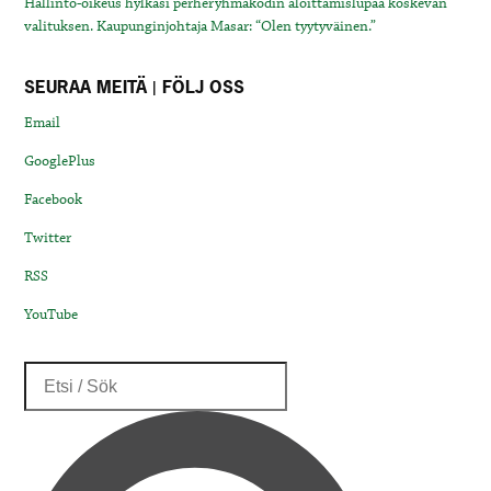
Hallinto-oikeus hylkäsi perheryhmäkodin aloittamislupaa koskevan
valituksen. Kaupunginjohtaja Masar: “Olen tyytyväinen.”
SEURAA MEITÄ | FÖLJ OSS
Email
GooglePlus
Facebook
Twitter
RSS
YouTube