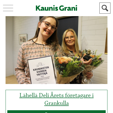
KAUPUNKI
STADEN
AJANKOHTAISTA
AKTUELLT
URHEILU
IDROTT
KULTTUURI
KULTUR
HISTORIA
HISTORIA
YLEINEN
ALLMÄN
FÖR
MAINOSTAJILLE
ANNONSÖRER
Lähellä Deli Årets företagare i
Grankulla