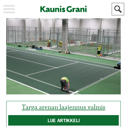
KAUPUNKI
STADEN
AJANKOHTAISTA
AKTUELLT
URHEILU
IDROTT
KULTTUURI
KULTUR
HISTORIA
HISTORIA
YLEINEN
ALLMÄN
FÖR
MAINOSTAJILLE
ANNONSÖRER
Targa arenan laajennus valmis
LUE ARTIKKELI