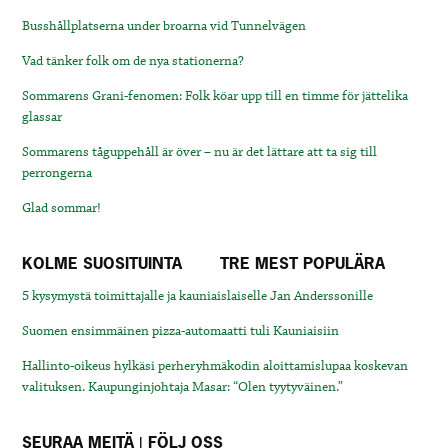
Busshållplatserna under broarna vid Tunnelvägen
Vad tänker folk om de nya stationerna?
Sommarens Grani-fenomen: Folk köar upp till en timme för jättelika
glassar
Sommarens tåguppehåll är över – nu är det lättare att ta sig till
perrongerna
Glad sommar!
KOLME SUOSITUINTA
TRE MEST POPULÄRA
5 kysymystä toimittajalle ja kauniaislaiselle Jan Anderssonille
Suomen ensimmäinen pizza-automaatti tuli Kauniaisiin
Hallinto-oikeus hylkäsi perheryhmäkodin aloittamislupaa koskevan
valituksen. Kaupunginjohtaja Masar: “Olen tyytyväinen.”
SEURAA MEITÄ | FÖLJ OSS