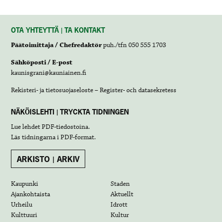
OTA YHTEYTTÄ | TA KONTAKT
Päätoimittaja / Chefredaktör
puh./tfn 050 555 1703
Sähköposti / E-post
kaunisgrani@kauniainen.fi
Rekisteri- ja tietosuojaseloste – Register- och datasekretess
NÄKÖISLEHTI | TRYCKTA TIDNINGEN
Lue lehdet
PDF-tiedostoina
.
Läs tidningarna i
PDF-format
.
ARKISTO | ARKIV
Kaupunki
Staden
Ajankohtaista
Aktuellt
Urheilu
Idrott
Kulttuuri
Kultur