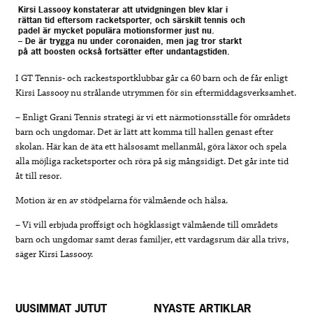
Kirsi Lassooy konstaterar att utvidgningen blev klar i
rättan tid eftersom racketsporter, och särskilt tennis och
padel är mycket populära motionsformer just nu.
– De är trygga nu under coronaiden, men jag tror starkt
på att boosten också fortsätter efter undantagstiden.
I GT Tennis- och rackestsportklubbar går ca 60 barn och de får enligt
Kirsi Lassooy nu strålande utrymmen för sin eftermiddagsverksamhet.
– Enligt Grani Tennis strategi är vi ett närmotionsställe för områdets
barn och ungdomar. Det är lätt att komma till hallen genast efter
skolan. Här kan de äta ett hälsosamt mellanmål, göra läxor och spela
alla möjliga racketsporter och röra på sig mångsidigt. Det går inte tid
åt till resor.
Motion är en av stödpelarna för välmående och hälsa.
– Vi vill erbjuda proffsigt och högklassigt välmående till områdets
barn och ungdomar samt deras familjer, ett vardagsrum där alla trivs,
säger Kirsi Lassooy.
UUSIMMAT JUTUT
NYASTE ARTIKLAR