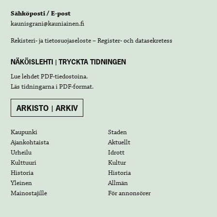
Sähköposti / E-post
kaunisgrani@kauniainen.fi
Rekisteri- ja tietosuojaseloste – Register- och datasekretess
NÄKÖISLEHTI | TRYCKTA TIDNINGEN
Lue lehdet
PDF-tiedostoina
.
Läs tidningarna i
PDF-format
.
ARKISTO | ARKIV
Kaupunki
Staden
Ajankohtaista
Aktuellt
Urheilu
Idrott
Kulttuuri
Kultur
Historia
Historia
Yleinen
Allmän
Mainostajille
För annonsörer