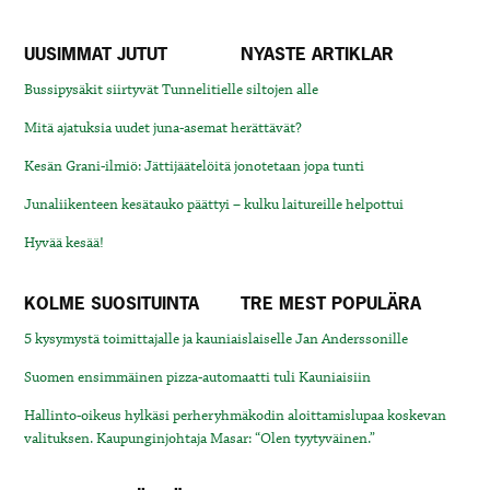
UUSIMMAT JUTUT
NYASTE ARTIKLAR
Bussipysäkit siirtyvät Tunnelitielle siltojen alle
Mitä ajatuksia uudet juna-asemat herättävät?
Kesän Grani-ilmiö: Jättijäätelöitä jonotetaan jopa tunti
Junaliikenteen kesätauko päättyi – kulku laitureille helpottui
Hyvää kesää!
KOLME SUOSITUINTA
TRE MEST POPULÄRA
5 kysymystä toimittajalle ja kauniaislaiselle Jan Anderssonille
Suomen ensimmäinen pizza-automaatti tuli Kauniaisiin
Hallinto-oikeus hylkäsi perheryhmäkodin aloittamislupaa koskevan
valituksen. Kaupunginjohtaja Masar: “Olen tyytyväinen.”