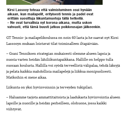
Kirsi Lassooy toteaa että valmistuminen osui hyvään
aikaan, kun mailapelit, erityisesti tennis ja padel ovat
erittäin suosittuja liikuntamuotoja tällä hetkellä.
– Ne ovat turvallisia nyt korona-aikana, mutta uskon
vahvasti, että tämä buusti jatkuu poikkeusajan jälkeenkin.
GT Tennis- ja mailapelikoulussa on noin 60 lasta ja he saavat nyt Kirsi
Lassooyn mukaan loistavat tilat toiminalleen iltapäivään.
– Grani Tenniksen strategian mukaisesti olemme alueen lapsia ja
nuoria varten heidän lähiliikuntapaikkana. Hallille on helppo tulla
suoraan koulusta. Hallilla voi syödä terveellistä välipalaa, tehdä läksyjä
ja pelata kaikkia mahdollisia mailapelejä ja liikkua monipuolisesti.
Matkoihin ei mene aikaa.
Liikunta on yksi hyvinvoinnin ja terveyden tukipilari.
– Haluamme tarjota ammattitaitoista ja laadukasta hyvinvointia alueen
lapsille ja nuorille ja heidän perheilleen, olohuone, jossa kaikki
viihtyvät.