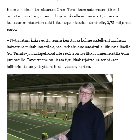
Kauniaislainen tennisseura Grani Tenniksen sataprosenttisesti
omistamassa Targa arenan laajennukselle on myönetty Opetus- ja
kulttuuriministeriön tuki liikuntapaikkarakentamiselle, 0,75 miljonaa
euroa.
– Nyt saatiin kaksi uutta tenniskenttää ja kolme padelkenttää, lisää
kaivattuja pukuhuonetiloja, iso kerhohuone suositulle liikunnalliselle
GT Tennis- ja mailapelikoululle sekä ison fysiikkavalmennustila GT:n
junioreille. Tavoitteena on lisätä fysiikkaharjoittelua tenniksen
lajiharjoittelun yhteyteen, Kirsi Lassooy kertoo.