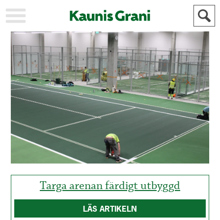
KAUPUNKI
STADEN
AJANKOHTAISTA
AKTUELLT
URHEILU
IDROTT
KULTTUURI
KULTUR
HISTORIA
HISTORIA
YLEINEN
ALLMÄN
FÖR
MAINOSTAJILLE
ANNONSÖRER
Targa arenan färdigt utbyggd
LÄS ARTIKELN