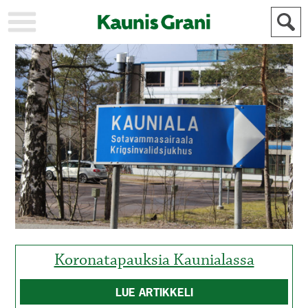
KAUPUNKI
STADEN
AJANKOHTAISTA
AKTUELLT
URHEILU
IDROTT
KULTTUURI
KULTUR
HISTORIA
HISTORIA
YLEINEN
ALLMÄN
FÖR
MAINOSTAJILLE
ANNONSÖRER
Koronatapauksia Kaunialassa
LUE ARTIKKELI