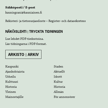
Sähköposti / E-post
kaunisgrani@kauniainen.fi
Rekisteri- ja tietosuojaseloste – Register- och datasekretess
NÄKÖISLEHTI | TRYCKTA TIDNINGEN
Lue lehdet
PDF-tiedostoina
.
Läs tidningarna i
PDF-format
.
ARKISTO | ARKIV
Kaupunki
Staden
Ajankohtaista
Aktuellt
Urheilu
Idrott
Kulttuuri
Kultur
Historia
Historia
Yleinen
Allmän
Mainostajille
För annonsörer