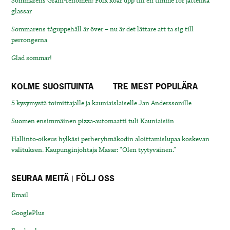
Sommarens Grani-fenomen: Folk köar upp till en timme för jättelika
glassar
Sommarens tåguppehåll är över – nu är det lättare att ta sig till
perrongerna
Glad sommar!
KOLME SUOSITUINTA
TRE MEST POPULÄRA
5 kysymystä toimittajalle ja kauniaislaiselle Jan Anderssonille
Suomen ensimmäinen pizza-automaatti tuli Kauniaisiin
Hallinto-oikeus hylkäsi perheryhmäkodin aloittamislupaa koskevan
valituksen. Kaupunginjohtaja Masar: “Olen tyytyväinen.”
SEURAA MEITÄ | FÖLJ OSS
Email
GooglePlus