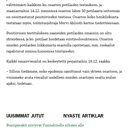
välittömästi kaikkien ko. osaston potilaiden testauksen, ja
maanantaihin 14.12. mennessä osaston lähes 30 potilaasta seitsemän
on osoittautunut positiiviseksi testissä. Osaston koko henkilökunta
testataan myös, toimitusjohtaja Mervi Ahlroth kertoo tiedotteessaan.
Positiivisen testituloksen saaneiden potilaiden omaisiin on oltu
yhteydessä, ja ko. potilaat hoidetaan eristysolosuhteissa. Osaston
muiden potilaiden liikkumista osastolla rajoitetaan, mm. ruokailut
tapahtuvat omissa huoneissa toistaiseksi.
Kaikki omaisvierailut on keskeytetty perjantaihin 18.12. saakka.
– Silloin tiedämme, onko epidemia rajoittunut vain yhteen osastoon, ja
voimmeko avata vierailut uudelleen muiden osastojen osalta joulun
ajaksi, todetaan.
UUSIMMAT JUTUT
NYASTE ARTIKLAR
Bussipysäkit siirtyvät Tunnelitielle siltojen alle