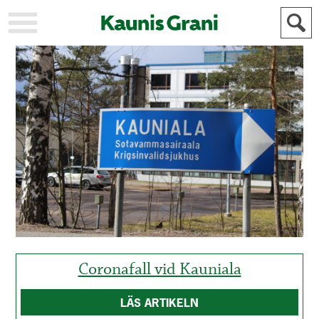
KAUPUNKI
STADEN
AJANKOHTAISTA
AKTUELLT
URHEILU
IDROTT
KULTTUURI
KULTUR
HISTORIA
HISTORIA
YLEINEN
ALLMÄN
FÖR
MAINOSTAJILLE
ANNONSÖRER
Coronafall vid Kauniala
LÄS ARTIKELN