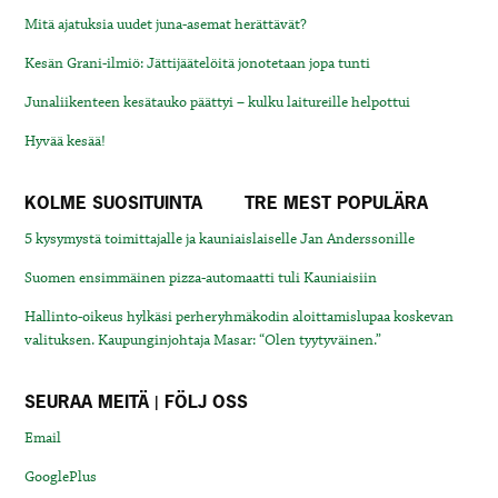
Mitä ajatuksia uudet juna-asemat herättävät?
Kesän Grani-ilmiö: Jättijäätelöitä jonotetaan jopa tunti
Junaliikenteen kesätauko päättyi – kulku laitureille helpottui
Hyvää kesää!
KOLME SUOSITUINTA
TRE MEST POPULÄRA
5 kysymystä toimittajalle ja kauniaislaiselle Jan Anderssonille
Suomen ensimmäinen pizza-automaatti tuli Kauniaisiin
Hallinto-oikeus hylkäsi perheryhmäkodin aloittamislupaa koskevan
valituksen. Kaupunginjohtaja Masar: “Olen tyytyväinen.”
SEURAA MEITÄ | FÖLJ OSS
Email
GooglePlus