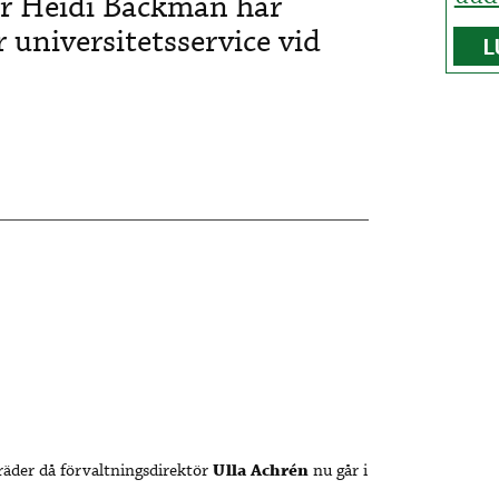
ör Heidi Backman har
r universitetsservice vid
L
räder då förvaltningsdirektör
Ulla Achrén
nu går i