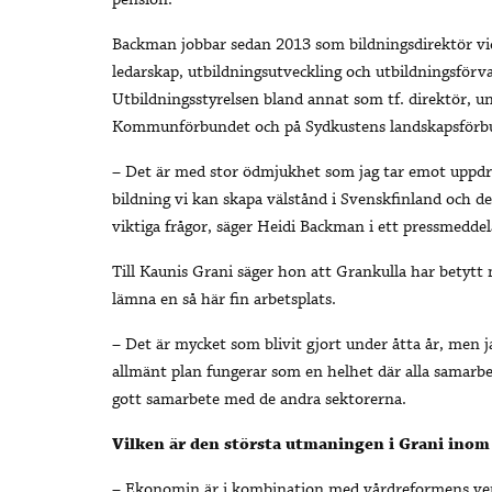
pension.
Backman jobbar sedan 2013 som bildningsdirektör vid
ledarskap, utbildningsutveckling och utbildningsförva
Utbildningsstyrelsen bland annat som tf. direktör, 
Kommunförbundet och på Sydkustens landskapsförb
– Det är med stor ödmjukhet som jag tar emot uppd
bildning vi kan skapa välstånd i Svenskfinland och d
viktiga frågor, säger Heidi Backman i ett pressmedde
Till Kaunis Grani säger hon att Grankulla har betytt
lämna en så här fin arbetsplats.
– Det är mycket som blivit gjort under åtta år, men ja
allmänt plan fungerar som en helhet där alla samarbe
gott samarbete med de andra sektorerna.
Vilken är den största utmaningen i Grani inom
– Ekonomin är i kombination med vårdreformens verk