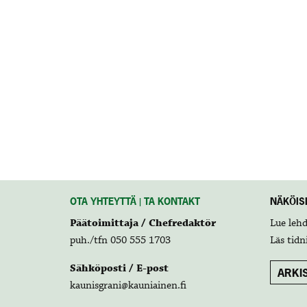
OTA YHTEYTTÄ | TA KONTAKT
NÄKÖISL
Päätoimittaja / Chefredaktör
Lue leh
puh./tfn 050 555 1703
Läs tidn
Sähköposti / E-post
ARKIS
kaunisgrani@kauniainen.fi