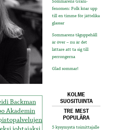
Sommarens Grani-
fenomen: Folk köar upp
till en timme för jättelika
glassar
Sommarens tåguppehåll
är över – nu är det
lättare att ta sig till
perrongerna
Glad sommar!
KOLME
idi Backman
SUOSITUINTA
bo Akademin
TRE MEST
POPULÄRA
pistopalvelujen
ksi johtajaksi
5 kysymystä toimittajalle