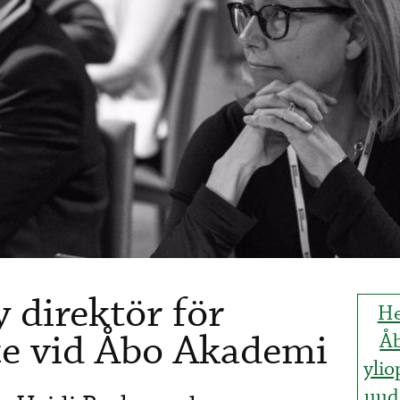
 direktör för
He
ice vid Åbo Akademi
Å
ylio
uude