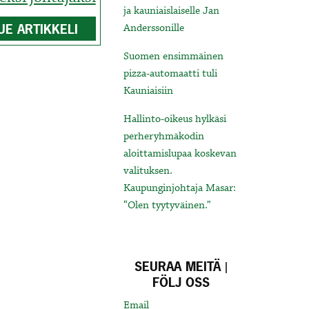
ja kauniaislaiselle Jan
UE ARTIKKELI
Anderssonille
Suomen ensimmäinen
pizza-automaatti tuli
Kauniaisiin
Hallinto-oikeus hylkäsi
perheryhmäkodin
aloittamislupaa koskevan
valituksen.
Kaupunginjohtaja Masar:
“Olen tyytyväinen.”
SEURAA MEITÄ |
FÖLJ OSS
Email