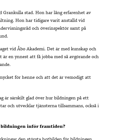
 Grankulla stad. Hon har lång erfarenhet av
ltning. Hon har tidigare varit anställd vid
undervisningsråd och överinspektör samt på
und.
raget vid Åbo Akademi. Det är med kunskap och
et är en ynnest att få jobba med så avgörande och
lande.
 mycket för henne och att det är vemodigt att
g är särskilt glad över hur bildningen på ett
tar och utvecklar tjänsterna tillsammans, också i
 bildningen inför framtiden?
ningar den största hotbilden för bildningen.