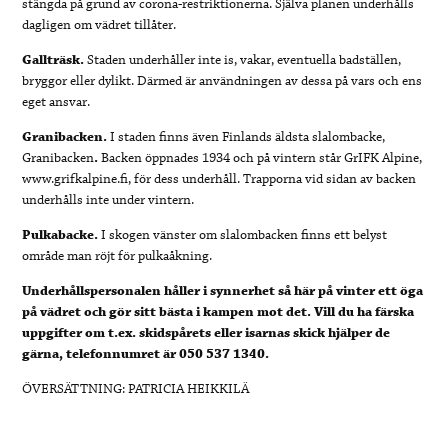
stängda på grund av corona-restriktionerna. Själva planen underhålls
dagligen om vädret tillåter.
Gallträsk.
Staden underhåller inte is, vakar, eventuella badställen,
bryggor eller dylikt. Därmed är användningen av dessa på vars och ens
eget ansvar.
Granibacken.
I staden finns även Finlands äldsta slalombacke,
Granibacken
.
Backen öppnades 1934 och på vintern står GrIFK Alpine,
www.grifkalpine.fi, för dess underhåll. Trapporna vid sidan av backen
underhålls inte under vintern.
Pulkabacke.
I skogen vänster om slalombacken finns ett belyst
område man röjt för pulkaåkning.
Underhållspersonalen håller i synnerhet så här på vinter ett öga
på vädret och gör sitt bästa i kampen mot det. Vill du ha färska
uppgifter om t.ex. skidspårets eller isarnas skick hjälper de
gärna, telefonnumret är 050 537 1340.
ÖVERSÄTTNING: PATRICIA HEIKKILÄ