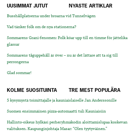
UUSIMMAT JUTUT
NYASTE ARTIKLAR
Busshållplatserna under broarna vid Tunnelvägen
Vad tänker folk om de nya stationerna?
Sommarens Grani-fenomen: Folk köar upp till en timme för jättelika
glassar
Sommarens tåguppehåll är över – nu är det lättare att ta sig till
perrongerna
Glad sommar!
KOLME SUOSITUINTA
TRE MEST POPULÄRA
5 kysymystä toimittajalle ja kauniaislaiselle Jan Anderssonille
Suomen ensimmäinen pizza-automaatti tuli Kauniaisiin
Hallinto-oikeus hylkäsi perheryhmäkodin aloittamislupaa koskevan
valituksen. Kaupunginjohtaja Masar: “Olen tyytyväinen.”