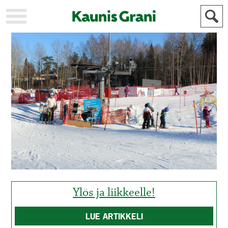
KAUPUNKI
STADEN
AJANKOHTAISTA
AKTUELLT
URHEILU
IDROTT
KULTTUURI
KULTUR
HISTORIA
HISTORIA
YLEINEN
ALLMÄN
FÖR
MAINOSTAJILLE
ANNONSÖRER
Ylös ja liikkeelle!
LUE ARTIKKELI