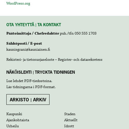
WordPress.org
OTA YHTEYTTÄ | TA KONTAKT
Päätoimittaja / Chefredaktör
puh./tfn 050 555 1703
Sähköposti / E-post
kaunisgrani@kauniainen.fi
Rekisteri- ja tietosuojaseloste – Register- och datasekretess
NÄKÖISLEHTI | TRYCKTA TIDNINGEN
Lue lehdet
PDF-tiedostoina
.
Läs tidningarna i
PDF-format
.
ARKISTO | ARKIV
Kaupunki
Staden
Ajankohtaista
Aktuellt
Urheilu
Idrott