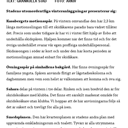
TEXT: GRANKULLA STAD
FOTO: ARKIV
Stadens utomordentliga vinteranläggningar presenterar sig:
Kasabergets motionsspår
. På vintern omvandlas den här 2,3 km
långa motionsslingan till ett skidåkarens paradis bara vädret tillåter
det. Precis som under tidigare år har vi i vinter fått hjälp av Esbo att
underhålla skidspåren. Hjälpen kommer när det finns tid och för det
övriga underhållet svarar vår egen proffsiga underhållspersonal.
Skidsäsongen i söder är kort och under den här korta perioden är
motionsslingan ämnad enbart för skidåkare.
Övningsspår på simhallens bakgård.
Här finns övningsspår för
familjens yngsta. Spåren används flitigt av lågstadieskolorna och
daghemmen men vem som helst är välkommen att komma och öva sig.
Sahara
delas på vintern i tre delar. Rinken och isen bredvid den är för
skridskoåkare med klubba. Det finns ett särskilt markerat område för
skridskoåkare utan klubba. Vi hoppas att de här anvisningarna följs så
det är säkert och trevligt för alla på isen.
Smedsplanen.
Den här kvartersplanen är stadens andra plan med
uppvärmda omklädningsrum och toalett. Tyvärr är alla utrymmena