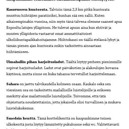
Kasavuoren kuntorata.
Talvisin tämä 2,3 km pitkä kuntorata
muuttuu hiihtäjien paratiisiksi, kunhan sää sen sallii. Kuten
aikaisempinakin vuosina, niin myös tänä talvena olemme saaneet apua
Espoolta latujen ylläpitoon. He tulevat apuun aina kun ehtivät ja
muuten ylläpidosta vastaavat omat ammattitaitoiset
ulkoliikuntapaikkahoitajamme. Hiihtokausi on täällä etelässä lyhyt ja
tämän pienen ajan kuntorata onkin tarkoitettu ainoastaan
hiihtämiseen.
Uimahallin pihan harjoitusladut.
Täältä löytyy perheen pienimmille
sopivat harjoitusladut. Ladut ovat päiväkotien ja alakoulujen kovassa
käytössä, mutta sinne on kuka tahansa tervetullut harjoittelemaan.
Sahara
on jaettu talvikaudella kolmeen osaan. Kaukalo sekä sen
viereinen osa on tarkoitettu mailallisille luistelijoille ja erikseen
merkitty alue mailattomille luistelijoille. Toivomme, että tätä
ohjeistusta noudatettaisiin, jotta jokaisella olisi turvallinen ja mukava
luistelukokemus.
Smedsin kenttä.
Tämä korttelikenttä on kaupunkimme toinen
ulkokenttä josta löytyy lämmitetty pukuhuone sekä wc. Valitettavasti