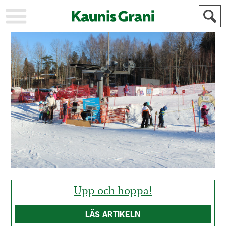
KAUPUNKI
STADEN
AJANKOHTAISTA
AKTUELLT
URHEILU
IDROTT
KULTTUURI
KULTUR
HISTORIA
HISTORIA
YLEINEN
ALLMÄN
FÖR
MAINOSTAJILLE
ANNONSÖRER
Upp och hoppa!
LÄS ARTIKELN