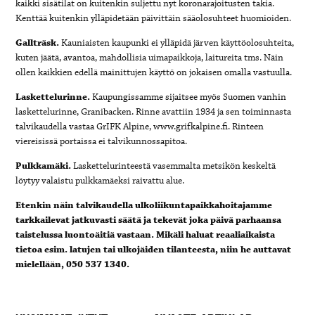
kaikki sisätilat on kuitenkin suljettu nyt koronarajoitusten takia.
Kenttää kuitenkin ylläpidetään päivittäin sääolosuhteet huomioiden.
Gallträsk.
Kauniaisten kaupunki ei ylläpidä järven käyttöolosuhteita,
kuten jäätä, avantoa, mahdollisia uimapaikkoja, laitureita tms. Näin
ollen kaikkien edellä mainittujen käyttö on jokaisen omalla vastuulla.
Laskettelurinne.
Kaupungissamme sijaitsee myös Suomen vanhin
laskettelurinne, Granibacken. Rinne avattiin 1934 ja sen toiminnasta
talvikaudella vastaa GrIFK Alpine, www.grifkalpine.fi. Rinteen
viereisissä portaissa ei talvikunnossapitoa.
Pulkkamäki.
Laskettelurinteestä vasemmalta metsikön keskeltä
löytyy valaistu pulkkamäeksi raivattu alue.
Etenkin näin talvikaudella ulkoliikuntapaikkahoitajamme
tarkkailevat jatkuvasti säätä ja tekevät joka päivä parhaansa
taistelussa luontoäitiä vastaan. Mikäli haluat reaaliaikaista
tietoa esim. latujen tai ulkojäiden tilanteesta, niin he auttavat
mielellään, 050 537 1340.