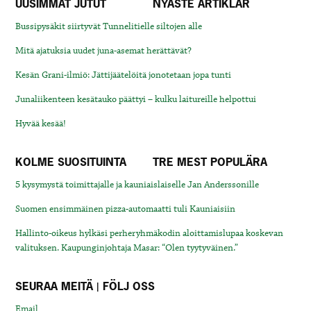
UUSIMMAT JUTUT
NYASTE ARTIKLAR
Bussipysäkit siirtyvät Tunnelitielle siltojen alle
Mitä ajatuksia uudet juna-asemat herättävät?
Kesän Grani-ilmiö: Jättijäätelöitä jonotetaan jopa tunti
Junaliikenteen kesätauko päättyi – kulku laitureille helpottui
Hyvää kesää!
KOLME SUOSITUINTA
TRE MEST POPULÄRA
5 kysymystä toimittajalle ja kauniaislaiselle Jan Anderssonille
Suomen ensimmäinen pizza-automaatti tuli Kauniaisiin
Hallinto-oikeus hylkäsi perheryhmäkodin aloittamislupaa koskevan
valituksen. Kaupunginjohtaja Masar: “Olen tyytyväinen.”
SEURAA MEITÄ | FÖLJ OSS
Email