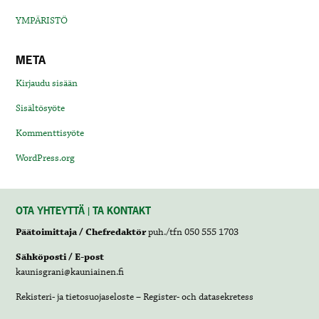
YMPÄRISTÖ
META
Kirjaudu sisään
Sisältösyöte
Kommenttisyöte
WordPress.org
OTA YHTEYTTÄ | TA KONTAKT
Päätoimittaja / Chefredaktör
puh./tfn 050 555 1703
Sähköposti / E-post
kaunisgrani@kauniainen.fi
Rekisteri- ja tietosuojaseloste – Register- och datasekretess