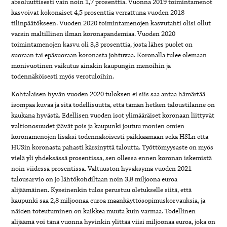
absoluuttisesti vain noin 1,7 prosenttia. Vuonna 2019 toimintamenot
kasvoivat kokonaiset 4,5 prosenttia verrattuna vuoden 2018
tilinpäätökseen. Vuoden 2020 toimintamenojen kasvutahti olisi ollut
varsin maltillinen ilman koronapandemiaa. Vuoden 2020
toimintamenojen kasvu oli 3,3 prosenttia, josta lähes puolet on
suoraan tai epäsuoraan koronasta johtuvaa. Koronalla tulee olemaan
monivuotinen vaikutus ainakin kaupungin menoihin ja
todennäköisesti myös verotuloihin.
Kohtalaisen hyvän vuoden 2020 tuloksen ei siis saa antaa hämärtää
isompaa kuvaa ja sitä todellisuutta, että tämän hetken taloustilanne on
kaukana hyvästä. Edellisen vuoden isot ylimääräiset koronaan liittyvät
valtionosuudet jäävät pois ja kaupunki joutuu monien omien
koronamenojen lisäksi todennäköisesti paikkaamaan sekä HSLn että
HUSin koronasta pahasti kärsinyttä taloutta. Työttömyysaste on myös
vielä yli yhdeksässä prosentissa, sen ollessa ennen koronan iskemistä
noin viidessä prosentissa. Valtuuston hyväksymä vuoden 2021
talousarvio on jo lähtökohdiltaan noin 3,8 miljoona euroa
alijäämäinen. Kyseinenkin tulos perustuu oletukselle siitä, että
kaupunki saa 2,8 miljoonaa euroa maankäyttösopimuskorvauksia, ja
näiden toteutuminen on kaikkea muuta kuin varmaa. Todellinen
alijäämä voi tänä vuonna hyvinkin ylittää viisi miljoonaa euroa, joka on