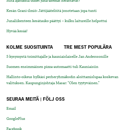
Mitä ajatuksia uudet juna-asemat herättävät?
Kesän Grani-ilmiö: Jättijäätelöitä jonotetaan jopa tunti
Junaliikenteen kesätauko päättyi – kulku laitureille helpottui
Hyvää kesää!
KOLME SUOSITUINTA
TRE MEST POPULÄRA
5 kysymystä toimittajalle ja kauniaislaiselle Jan Anderssonille
Suomen ensimmäinen pizza-automaatti tuli Kauniaisiin
Hallinto-oikeus hylkäsi perheryhmäkodin aloittamislupaa koskevan
valituksen. Kaupunginjohtaja Masar: “Olen tyytyväinen.”
SEURAA MEITÄ | FÖLJ OSS
Email
GooglePlus
Facebook