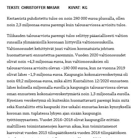
TEKSTI: CHRISTOFFER MASAR
KUVAT: KG
Kertaeristä puhdistettu tulos on noin 280 000 euroa plussalla, ollen
noin 2,3 miljoonaa euroa parempi kuin talousarviossa arvioitu tulos.
Tilikauden talousarviota parempi tulos selittyy pääasiallisesti valtion
runsailla ylimääräisillä koronaan liittyvillä valtionosuuksilla.
Valtionosuudet kehittyivät juuri valtion koronatuista johtuen
huomattavasti ennustettua paremmin. Vuoden 2020 valtionosuudet
olivat noin +4,3 miljoonaa euroa, kun valtionosuuksien oli
talousarviossa arvioitu olevan –180 000 euroa, kun ne vuonna 2019
olivat lähes –1,9 miljoona euroa. Kaupungin kokonaisverokertymä oli
noin 69,2 miljoonaa euroa, mikä alitti Kuntaliiton 12/2020 ennusteen
lähes kolmella miljoonalla eurolla ja kaupungin talousarviossa olevan
oman ennusteen kokonaisverokertymästä noin 1,3 miljoonalla eurolla.
Kyseinen verokertymä oli kuitenkin huomattavasti parempi kuin mitä
sekä Kuntaliitto että kaupunki itse uskalsi ennustaa kesän kynnyksellä
koronan mm. tuplatessa lyhyen ajan sisään kaupungin
työttömyysasteen. Vuodet 2016–2018 olivat kaupungille erittäin
maltillisen toimintamenojen kasvun aikaa, kun toimintamenot
kasvoivat vuoden 2015 tilinpäätöksestä vuoden 2018 tilinpäätöksen