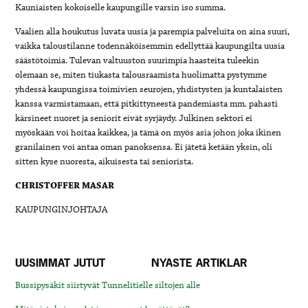
Kauniaisten kokoiselle kaupungille varsin iso summa.
Vaalien alla houkutus luvata uusia ja parempia palveluita on aina suuri,
vaikka taloustilanne todennäköisemmin edellyttää kaupungilta uusia
säästötoimia. Tulevan valtuuston suurimpia haasteita tuleekin
olemaan se, miten tiukasta talousraamista huolimatta pystymme
yhdessä kaupungissa toimivien seurojen, yhdistysten ja kuntalaisten
kanssa varmistamaan, että pitkittyneestä pandemiasta mm. pahasti
kärsineet nuoret ja seniorit eivät syrjäydy. Julkinen sektori ei
myöskään voi hoitaa kaikkea, ja tämä on myös asia johon joka ikinen
granilainen voi antaa oman panoksensa. Ei jätetä ketään yksin, oli
sitten kyse nuoresta, aikuisesta tai seniorista.
CHRISTOFFER MASAR
KAUPUNGINJOHTAJA
UUSIMMAT JUTUT
NYASTE ARTIKLAR
Bussipysäkit siirtyvät Tunnelitielle siltojen alle