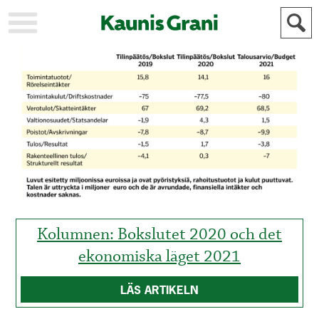
KAUPUNKI
STADEN
AJANKOHTAISTA
AKTUELLT
URHEILU
IDROTT
KULTTUURI
KULTUR
HISTORIA
HISTORIA
YLEINEN
ALLMÄN
FÖR
MAINOSTAJILLE
ANNONSÖRER
Kolumnen: Bokslutet 2020 och det
ekonomiska läget 2021
LÄS ARTIKELN