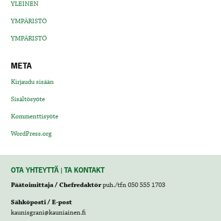
YLEINEN
YMPÄRISTÖ
YMPÄRISTÖ
META
Kirjaudu sisään
Sisältösyöte
Kommenttisyöte
WordPress.org
OTA YHTEYTTÄ | TA KONTAKT
Päätoimittaja / Chefredaktör
puh./tfn 050 555 1703
Sähköposti / E-post
kaunisgrani@kauniainen.fi