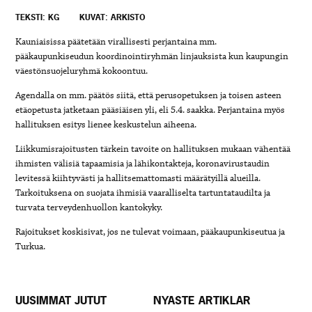
TEKSTI: KG
KUVAT: ARKISTO
Kauniaisissa päätetään virallisesti perjantaina mm.
pääkaupunkiseudun koordinointiryhmän linjauksista kun kaupungin
väestönsuojeluryhmä kokoontuu.
Agendalla on mm. päätös siitä, että perusopetuksen ja toisen asteen
etäopetusta jatketaan pääsiäisen yli, eli 5.4. saakka. Perjantaina myös
hallituksen esitys lienee keskustelun aiheena.
Liikkumisrajoitusten tärkein tavoite on hallituksen mukaan vähentää
ihmisten välisiä tapaamisia ja lähikontakteja, koronavirustaudin
levitessä kiihtyvästi ja hallitsemattomasti määrätyillä alueilla.
Tarkoituksena on suojata ihmisiä vaaralliselta tartuntataudilta ja
turvata terveydenhuollon kantokyky.
Rajoitukset koskisivat, jos ne tulevat voimaan, pääkaupunkiseutua ja
Turkua.
UUSIMMAT JUTUT
NYASTE ARTIKLAR