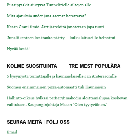
Bussipysäkit siirtyvät Tunnelitielle siltojen alle
Mitä ajatuksia uudet juna-asemat herättävät?
Kesän Grani-ilmiö: Jättijäätelöitä jonotetaan jopa tunti
Junaliikenteen kesätauko päättyi – kulku laitureille helpottui
Hyvää kesää!
KOLME SUOSITUINTA
TRE MEST POPULÄRA
5 kysymystä toimittajalle ja kauniaislaiselle Jan Anderssonille
Suomen ensimmäinen pizza-automaatti tuli Kauniaisiin
Hallinto-oikeus hylkäsi perheryhmäkodin aloittamislupaa koskevan
valituksen. Kaupunginjohtaja Masar: “Olen tyytyväinen.”
SEURAA MEITÄ | FÖLJ OSS
Email