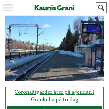
KAUPUNKI
STADEN
AJANKOHTAISTA
AKTUELLT
URHEILU
IDROTT
KULTTUURI
KULTUR
HISTORIA
HISTORIA
YLEINEN
ALLMÄN
FÖR
MAINOSTAJILLE
ANNONSÖRER
Coronaåtgärder åter på agendan i
Grankulla på fredag