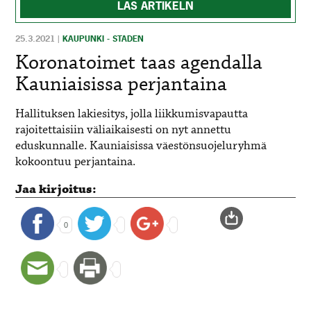
LÄS ARTIKELN
25.3.2021
|
KAUPUNKI - STADEN
Koronatoimet taas agendalla
Kauniaisissa perjantaina
Hallituksen lakiesitys, jolla liikkumisvapautta
rajoitettaisiin väliaikaisesti on nyt annettu
eduskunnalle. Kauniaisissa
väestönsuojeluryhmä
kokoontuu perjantaina.
Jaa kirjoitus:
0