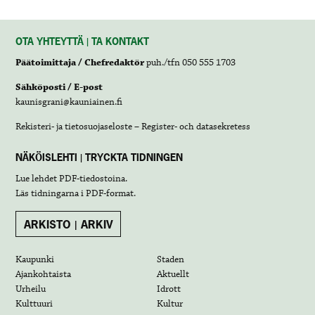
OTA YHTEYTTÄ | TA KONTAKT
Päätoimittaja / Chefredaktör
puh./tfn 050 555 1703
Sähköposti / E-post
kaunisgrani@kauniainen.fi
Rekisteri- ja tietosuojaseloste – Register- och datasekretess
NÄKÖISLEHTI | TRYCKTA TIDNINGEN
Lue lehdet
PDF-tiedostoina
.
Läs tidningarna i
PDF-format
.
ARKISTO | ARKIV
Kaupunki
Staden
Ajankohtaista
Aktuellt
Urheilu
Idrott
Kulttuuri
Kultur