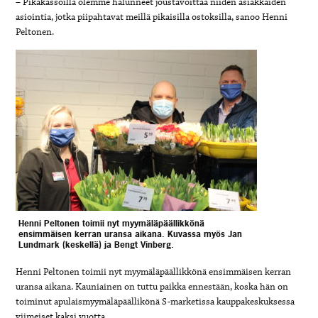
– Pikakassoilla olemme halunneet joustavoittaa niiden asiakkaiden
asiointia, jotka piipahtavat meillä pikaisilla ostoksilla, sanoo Henni
Peltonen.
Henni Peltonen toimii nyt myymäläpäällikkönä
ensimmäisen kerran uransa aikana. Kuvassa myös Jan
Lundmark (keskellä) ja Bengt Vinberg.
Henni Peltonen toimii nyt myymäläpäällikkönä ensimmäisen kerran
uransa aikana. Kauniainen on tuttu paikka ennestään, koska hän on
toiminut apulaismyymäläpäällikönä S-marketissa kauppakeskuksessa
viimeiset kaksi vuotta.