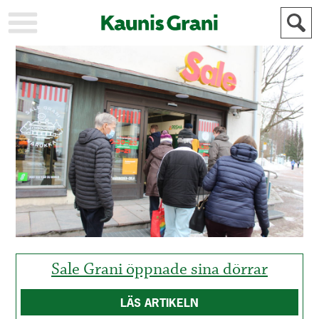
KAUPUNKI
STADEN
AJANKOHTAISTA
AKTUELLT
URHEILU
IDROTT
KULTTUURI
KULTUR
HISTORIA
HISTORIA
YLEINEN
ALLMÄN
FÖR
MAINOSTAJILLE
ANNONSÖRER
Sale Grani öppnade sina dörrar
LÄS ARTIKELN