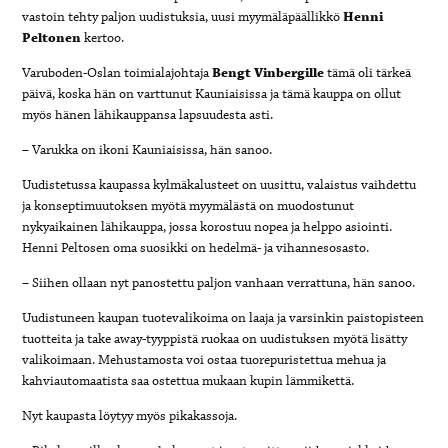
vastoin tehty paljon uudistuksia, uusi myymäläpäällikkö
Henni
Peltonen
kertoo.
Varuboden-Oslan toimialajohtaja
Bengt Vinbergille
tämä oli tärkeä
päivä, koska hän on varttunut Kauniaisissa ja tämä kauppa on ollut
myös hänen lähikauppansa lapsuudesta asti.
– Varukka on ikoni Kauniaisissa, hän sanoo.
Uudistetussa kaupassa kylmäkalusteet on uusittu, valaistus vaihdettu
ja konseptimuutoksen myötä myymälästä on muodostunut
nykyaikainen lähikauppa, jossa korostuu nopea ja helppo asiointi.
Henni Peltosen oma suosikki on hedelmä- ja vihannesosasto.
– Siihen ollaan nyt panostettu paljon vanhaan verrattuna, hän sanoo.
Uudistuneen kaupan tuotevalikoima on laaja ja varsinkin paistopisteen
tuotteita ja take away-tyyppistä ruokaa on uudistuksen myötä lisätty
valikoimaan. Mehustamosta voi ostaa tuorepuristettua mehua ja
kahviautomaatista saa ostettua mukaan kupin lämmikettä.
Nyt kaupasta löytyy myös pikakassoja.