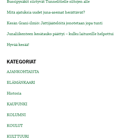
Bussipysäkit siirtyvät Tunnelitielle siltojen alle
Mitä ajatuksia uudet juna-asemat herättävät?
Kesän Grani-ilmiö: Jättijäätelöitä jonotetaan jopa tunti
Junaliikenteen kesätauko päättyi – kulku laitureille helpottui
Hyvää kesää!
KATEGORIAT
AJANKOHTAISTA
ELÄMÄNKAARI
Historia
KAUPUNKI
KOLUMNI
KOULUT
KULTTUURI