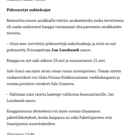
Pidennetyt aukioloajat
Remonttia ennen asiakkaille tehtiin asiakaskysely, jonka tavoitteena
oli saada uudistunut kauppa vastaamaan yhä paremmin asiakkaiden
toiveita.
– Siinä mm. toivottiin pidennettyjä aukioloaikoja, ja niitä on nyt
pidennetty, Prismajohtaja
Jan Lundmark
sanoo.
Kauppa on nyt auki arkisin 23 asti ja sunnuntaisin 21 asti.
Sale Grani saa myös aivan oman ruoan noutopisteen. Tämän myötä
ruokaostokset voi tilata Prisma Kirkkonummen verkkokaupasta ja
noutaa poimitut ostokset Sale Granista.
– Halutaan näin tarjota laajempi valikoima kauniaislaisille, Jan
Lundmark sanoo.
Kauppareissun yhteydessä voi myös noutaa tilaamansa
pakettilähetykset, koska kaupassa on sekä Pakettipisteen että
Smartpostin noutolokerikot.
Päivitetty 13.44.