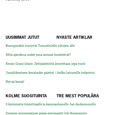
UUSIMMAT JUTUT
NYASTE ARTIKLAR
Bussipysäkit siirtyvät Tunnelitielle siltojen alle
Mitä ajatuksia uudet juna-asemat herättävät?
Kesän Grani-ilmiö: Jättijäätelöitä jonotetaan jopa tunti
Junaliikenteen kesätauko päättyi – kulku laitureille helpottui
Hyvää kesää!
KOLME SUOSITUINTA
TRE MEST POPULÄRA
5 kysymystä toimittajalle ja kauniaislaiselle Jan Anderssonille
Suomen ensimmäinen pizza-automaatti tuli Kauniaisiin