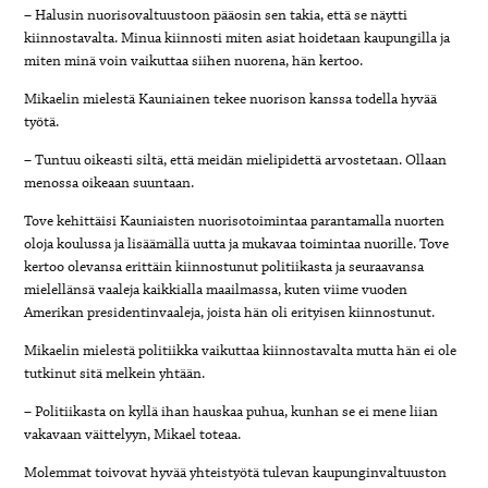
– Halusin nuorisovaltuustoon pääosin sen takia, että se näytti
kiinnostavalta. Minua kiinnosti miten asiat hoidetaan kaupungilla ja
miten minä voin vaikuttaa siihen nuorena, hän kertoo.
Mikaelin mielestä Kauniainen tekee nuorison kanssa todella hyvää
työtä.
– Tuntuu oikeasti siltä, että meidän mielipidettä arvostetaan. Ollaan
menossa oikeaan suuntaan.
Tove kehittäisi Kauniaisten nuorisotoimintaa parantamalla nuorten
oloja koulussa ja lisäämällä uutta ja mukavaa toimintaa nuorille. Tove
kertoo olevansa erittäin kiinnostunut politiikasta ja seuraavansa
mielellänsä vaaleja kaikkialla maailmassa, kuten viime vuoden
Amerikan presidentinvaaleja, joista hän oli erityisen kiinnostunut.
Mikaelin mielestä politiikka vaikuttaa kiinnostavalta mutta hän ei ole
tutkinut sitä melkein yhtään.
– Politiikasta on kyllä ihan hauskaa puhua, kunhan se ei mene liian
vakavaan väittelyyn, Mikael toteaa.
Molemmat toivovat hyvää yhteistyötä tulevan kaupunginvaltuuston