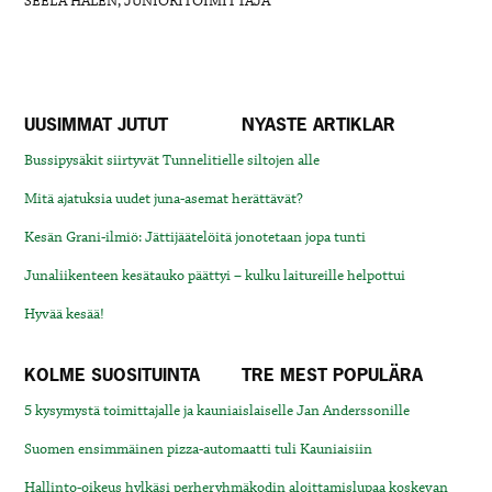
SEELA HALÉN, JUNIORITOIMITTAJA
UUSIMMAT JUTUT
NYASTE ARTIKLAR
Bussipysäkit siirtyvät Tunnelitielle siltojen alle
Mitä ajatuksia uudet juna-asemat herättävät?
Kesän Grani-ilmiö: Jättijäätelöitä jonotetaan jopa tunti
Junaliikenteen kesätauko päättyi – kulku laitureille helpottui
Hyvää kesää!
KOLME SUOSITUINTA
TRE MEST POPULÄRA
5 kysymystä toimittajalle ja kauniaislaiselle Jan Anderssonille
Suomen ensimmäinen pizza-automaatti tuli Kauniaisiin
Hallinto-oikeus hylkäsi perheryhmäkodin aloittamislupaa koskevan