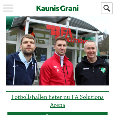
KAUPUNKI
STADEN
AJANKOHTAISTA
AKTUELLT
URHEILU
IDROTT
KULTTUURI
KULTUR
HISTORIA
HISTORIA
YLEINEN
ALLMÄN
FÖR
MAINOSTAJILLE
ANNONSÖRER
Fotbollshallen heter nu FA Solutions
Arena