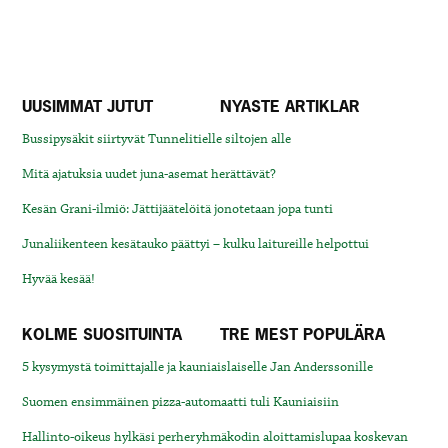
UUSIMMAT JUTUT
NYASTE ARTIKLAR
Bussipysäkit siirtyvät Tunnelitielle siltojen alle
Mitä ajatuksia uudet juna-asemat herättävät?
Kesän Grani-ilmiö: Jättijäätelöitä jonotetaan jopa tunti
Junaliikenteen kesätauko päättyi – kulku laitureille helpottui
Hyvää kesää!
KOLME SUOSITUINTA
TRE MEST POPULÄRA
5 kysymystä toimittajalle ja kauniaislaiselle Jan Anderssonille
Suomen ensimmäinen pizza-automaatti tuli Kauniaisiin
Hallinto-oikeus hylkäsi perheryhmäkodin aloittamislupaa koskevan