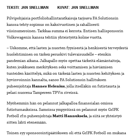
TEKSTI: JAN SNELLMAN
KUVAT: JAN SNELLMAN
Pilvipohjaisia portfoliohallintaratkaisuja tarjoava FA Solutionsin
kanssa tehty sopimus on kaksivuotinen ja rahallisesti
viisinumeroinen. Tarkkaa summa ei kerrota. Entisen hallisponsorin
Volkswagenin kanssa tehtiin yhteistyötä kolme vuotta.
– Uskomme, että lasten ja nuorten fyysisestä ja henkisestä terveydestä
huolehtiminen on tärkeä peruskivi tulevaisuudelle – etenkin
pandemian aikana. Jalkapallo myös opettaa tärkeitä elämäntaitoja,
kuten joukkueen merkityksen sekä voittamisen ja häviämisen
tunteiden käsittelyä, mikä on tärkeää lasten ja nuorten kehityksen ja
hyvinvoinnin kannalta, sanoo FA Solutionsin hallituksen
puheenjohtaja
Hannes Helenius
, jolla itselläkin on futistausta ja
pelasi nuorena Tampereen TPV:n riveissä.
Myöhemmin hän on pelannut jalkapalloa finanssialan omissa
futisturnauksissa. Samoissa ympyröissä on pelannut myös GrIFK
Fotboll rf:n puheenjohtaja
Matti Hannuksela
, ja siitä se yhteistyö
sitten lähti etenemään.
Toinen syy sponsorointipäätökseen oli että GrIFK Fotboll on mukana