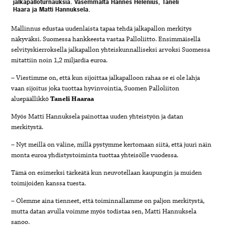
jalkapalloturnauksia. Vasemmalta Hannes Helenius, Taneli
Haara ja Matti Hannuksela
.
Mallinnus edustaa uudenlaista tapaa tehdä jalkapallon merkitys
näkyväksi. Suomessa hankkeesta vastaa Palloliitto. Ensimmäisellä
selvityskierroksella jalkapallon yhteiskunnalliseksi arvoksi Suomessa
mitattiin noin 1,2 miljardia euroa.
– Viestimme on, että kun sijoittaa jalkapalloon rahaa se ei ole lahja
vaan sijoitus joka tuottaa hyvinvointia, Suomen Palloliiton
aluepäällikkö
Taneli Haaraa
Myös Matti Hannuksela painottaa uuden yhteistyön ja datan
merkitystä.
– Nyt meillä on väline, millä pystymme kertomaan siitä, että juuri näin
monta euroa yhdistystoiminta tuottaa yhteisölle vuodessa.
Tämä on esimerksi tärkeätä kun neuvotellaan kaupungin ja muiden
toimijoiden kanssa tuesta.
– Olemme aina tienneet, että toiminnallamme on paljon merkitystä,
mutta datan avulla voimme myös todistaa sen, Matti Hannuksela
sanoo.