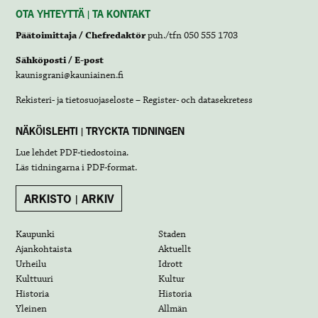
OTA YHTEYTTÄ | TA KONTAKT
Päätoimittaja / Chefredaktör
puh./tfn 050 555 1703
Sähköposti / E-post
kaunisgrani@kauniainen.fi
Rekisteri- ja tietosuojaseloste – Register- och datasekretess
NÄKÖISLEHTI | TRYCKTA TIDNINGEN
Lue lehdet
PDF-tiedostoina
.
Läs tidningarna i
PDF-format
.
ARKISTO | ARKIV
Kaupunki
Staden
Ajankohtaista
Aktuellt
Urheilu
Idrott
Kulttuuri
Kultur
Historia
Historia
Yleinen
Allmän