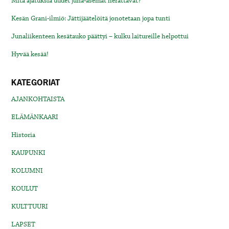
Mitä ajatuksia uudet juna-asemat herättävät?
Kesän Grani-ilmiö: Jättijäätelöitä jonotetaan jopa tunti
Junaliikenteen kesätauko päättyi – kulku laitureille helpottui
Hyvää kesää!
KATEGORIAT
AJANKOHTAISTA
ELÄMÄNKAARI
Historia
KAUPUNKI
KOLUMNI
KOULUT
KULTTUURI
LAPSET