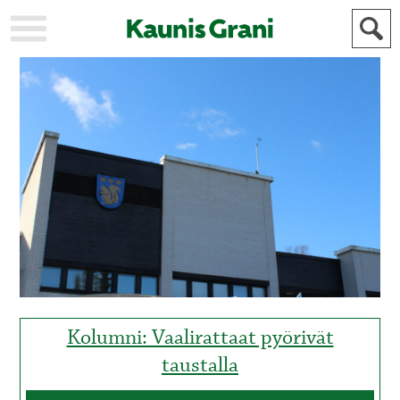
KAUPUNKI
STADEN
AJANKOHTAISTA
AKTUELLT
URHEILU
IDROTT
KULTTUURI
KULTUR
HISTORIA
HISTORIA
YLEINEN
ALLMÄN
FÖR
MAINOSTAJILLE
ANNONSÖRER
Kolumni: Vaalirattaat pyörivät
taustalla