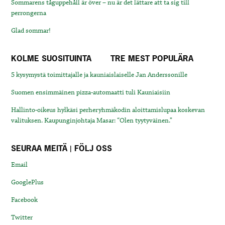
Sommarens tåguppehåll är över – nu är det lättare att ta sig till
perrongerna
Glad sommar!
KOLME SUOSITUINTA
TRE MEST POPULÄRA
5 kysymystä toimittajalle ja kauniaislaiselle Jan Anderssonille
Suomen ensimmäinen pizza-automaatti tuli Kauniaisiin
Hallinto-oikeus hylkäsi perheryhmäkodin aloittamislupaa koskevan
valituksen. Kaupunginjohtaja Masar: “Olen tyytyväinen.”
SEURAA MEITÄ | FÖLJ OSS
Email
GooglePlus
Facebook
Twitter