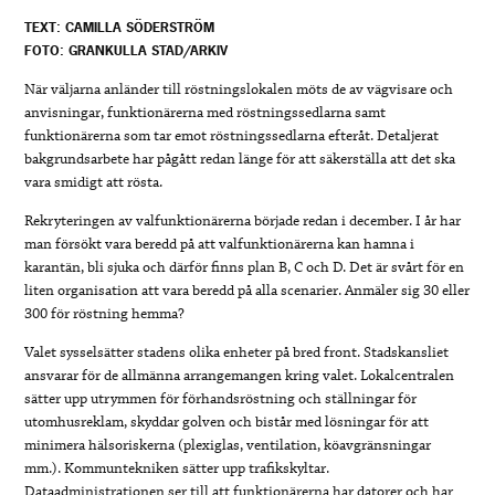
TEXT: CAMILLA SÖDERSTRÖM
FOTO: GRANKULLA STAD/ARKIV
När väljarna anländer till röstningslokalen möts de av vägvisare och
anvisningar, funktionärerna med röstningssedlarna samt
funktionärerna som tar emot röstningssedlarna efteråt. Detaljerat
bakgrundsarbete har pågått redan länge för att säkerställa att det ska
vara smidigt att rösta.
Rekryteringen av valfunktionärerna började redan i december. I år har
man försökt vara beredd på att valfunktionärerna kan hamna i
karantän, bli sjuka och därför finns plan B, C och D. Det är svårt för en
liten organisation att vara beredd på alla scenarier. Anmäler sig 30 eller
300 för röstning hemma?
Valet sysselsätter stadens olika enheter på bred front. Stadskansliet
ansvarar för de allmänna arrangemangen kring valet. Lokalcentralen
sätter upp utrymmen för förhandsröstning och ställningar för
utomhusreklam, skyddar golven och bistår med lösningar för att
minimera hälsoriskerna (plexiglas, ventilation, köavgränsningar
mm.). Kommuntekniken sätter upp trafikskyltar.
Dataadministrationen ser till att funktionärerna har datorer och har