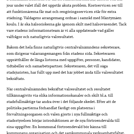
jour under valet ifall det uppstår akuta problem. Kostservicen ser till
att funktionärerna får mat och rengöringsservicen står för extra
städning. Valdagens arrangemang ordnas i samråd med Mäntymäen
koulu. I år ska hälsoriskerna gås igenom skilt med hälsoväsendet. Tack
vare stadens informationsteam är vi alla uppdaterade vad gäller
valfrågor och naturligtvis valresultatet.
Bakom det hela finns naturligtvis centralvalnämndens sekreterare,
som dirigerar valarrangemangen från stadens sida. Sekreteraren
upprätthåller de långa listorna med uppgifter, personer, kandidater,
tidtabeller och samarbetspartner. Sekreteraren, det vill säga
stadsjuristen, har fullt upp med det här jobbet ända tills valresultatet
bekräftats.
När centralvalnämnden bekräftat valresultatet och resultatet
tillkännagivits via olika informationskanaler och skilt bl.a. till
stadsfullmäktige tar andra över i det följande skedet. Efter att de
politiska partierna förhandlat färdigt om platserna i
förvaltningsorganen och valen gjorts i nya fullmäktige och
stadsstyrelsen börjar introduktionen av de nya förtroendevalda till
sina uppgifter. En kommunal förtroendevald bör känna till
kommunens organisation och det samkommunala verksamhetsfältet,