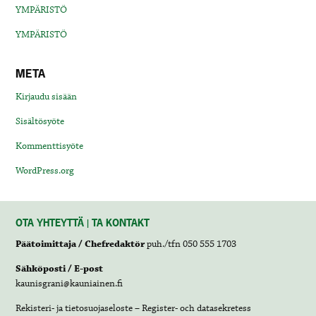
YMPÄRISTÖ
YMPÄRISTÖ
META
Kirjaudu sisään
Sisältösyöte
Kommenttisyöte
WordPress.org
OTA YHTEYTTÄ | TA KONTAKT
Päätoimittaja / Chefredaktör
puh./tfn 050 555 1703
Sähköposti / E-post
kaunisgrani@kauniainen.fi
Rekisteri- ja tietosuojaseloste – Register- och datasekretess