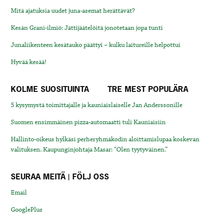
Mitä ajatuksia uudet juna-asemat herättävät?
Kesän Grani-ilmiö: Jättijäätelöitä jonotetaan jopa tunti
Junaliikenteen kesätauko päättyi – kulku laitureille helpottui
Hyvää kesää!
KOLME SUOSITUINTA
TRE MEST POPULÄRA
5 kysymystä toimittajalle ja kauniaislaiselle Jan Anderssonille
Suomen ensimmäinen pizza-automaatti tuli Kauniaisiin
Hallinto-oikeus hylkäsi perheryhmäkodin aloittamislupaa koskevan
valituksen. Kaupunginjohtaja Masar: “Olen tyytyväinen.”
SEURAA MEITÄ | FÖLJ OSS
Email
GooglePlus