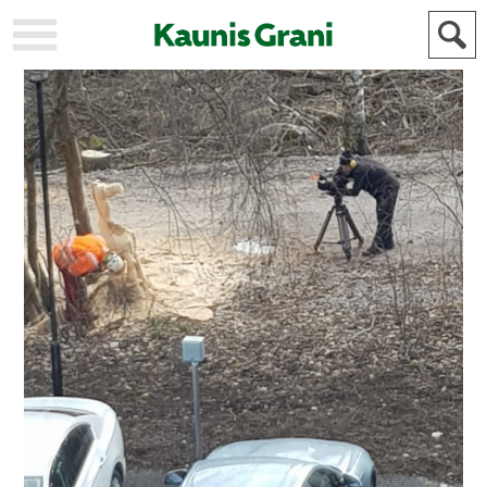
KAUPUNKI
STADEN
AJANKOHTAISTA
AKTUELLT
URHEILU
IDROTT
KULTTUURI
KULTUR
HISTORIA
HISTORIA
YLEINEN
ALLMÄN
FÖR
MAINOSTAJILLE
ANNONSÖRER