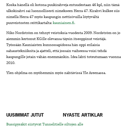
Koska hänellä oli kotona puukirahveja entuudestaan 46 kpl, niin tämä
ulkokirahvi sai luonnollisesti nimekseen Herra 47. Kirahvi kulkee siis
nimellä Herra 47 myös kaupungin nettisivuilla löytyvältä
puuveistosten reittikartalta:
kauniainen.fi.
Niko Nordström on tehnyt veistoksia vuodesta 2009. Nordström on jo
aiemmin kertonut KG:lle olevansa täysin itseoppinut veistäjä.
Työssään Kauniaisten kunnossapidossa hän oppi erilaisia
sahaustekniikoita ja ajatteli, että jossain vaiheessa voisi tehdä
kaupungille jotain vähän enemmänkin. Idea lähti toteutumaan vuonna
2010.
Ylen ohjelma on myöhemmin myös nähtävissä Yle Areenassa.
UUSIMMAT JUTUT
NYASTE ARTIKLAR
Bussipysäkit siirtyvät Tunnelitielle siltojen alle