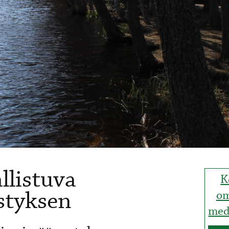
allistuva
K
styksen
om
med