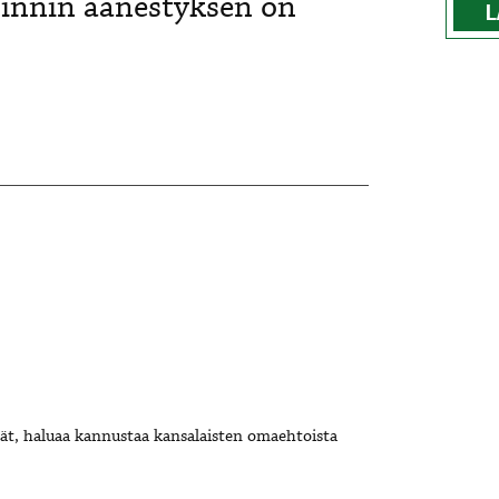
oinnin äänestyksen on
L
jät, haluaa kannustaa kansalaisten omaehtoista