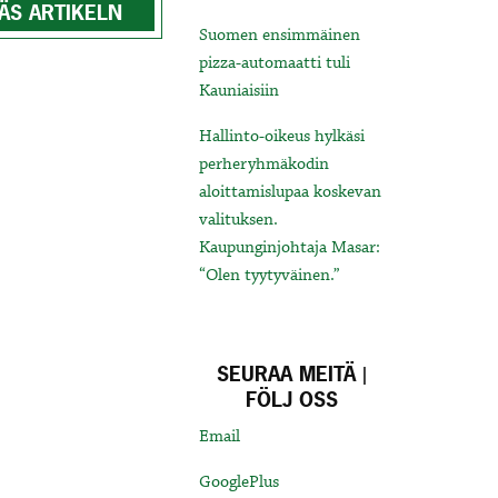
ÄS ARTIKELN
Suomen ensimmäinen
pizza-automaatti tuli
Kauniaisiin
Hallinto-oikeus hylkäsi
perheryhmäkodin
aloittamislupaa koskevan
valituksen.
Kaupunginjohtaja Masar:
“Olen tyytyväinen.”
SEURAA MEITÄ |
FÖLJ OSS
Email
GooglePlus