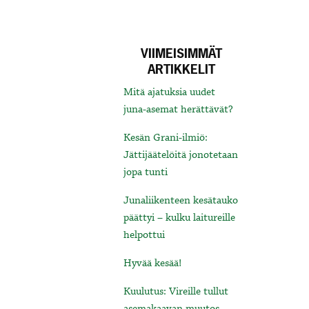
VIIMEISIMMÄT
ARTIKKELIT
Mitä ajatuksia uudet
juna-asemat herättävät?
Kesän Grani-ilmiö:
Jättijäätelöitä jonotetaan
jopa tunti
Junaliikenteen kesätauko
päättyi – kulku laitureille
helpottui
Hyvää kesää!
Kuulutus: Vireille tullut
asemakaavan muutos