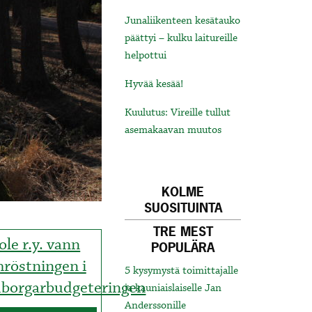
Junaliikenteen kesätauko
päättyi – kulku laitureille
helpottui
Hyvää kesää!
Kuulutus: Vireille tullut
asemakaavan muutos
KOLME
SUOSITUINTA
TRE MEST
ole r.y. vann
POPULÄRA
röstningen i
5 kysymystä toimittajalle
borgarbudgeteringen
ja kauniaislaiselle Jan
Anderssonille