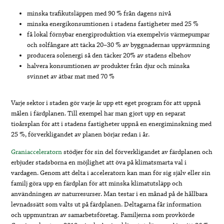
minska trafikutsläppen med 90 % från dagens nivå
minska energikonsumtionen i stadens fastigheter med 25 %
få lokal förnybar energiproduktion via exempelvis värmepumpar
och solfångare att täcka 20–30 % av byggnadernas uppvärmning
producera solenergi så den täcker 20% av stadens elbehov
halvera konsumtionen av produkter från djur och minska
svinnet av ätbar mat med 70 %
Varje sektor i staden gör varje år upp ett eget program för att uppnå
målen i färdplanen. Till exempel har man gjort upp en separat
tioårsplan för att i stadens fastigheter uppnå en energiminskning med
25 %, förverkligandet av planen börjar redan i år.
Graniacceleratorn
stödjer för sin del förverkligandet av färdplanen och
erbjuder stadsborna en möjlighet att öva på klimatsmarta val i
vardagen. Genom att delta i acceleratorn kan man för sig själv eller sin
familj göra upp en färdplan för att minska klimatutsläpp och
användningen av naturresurser. Man testar i en månad på de hållbara
levnadssätt som valts ut på färdplanen. Deltagarna får information
och uppmuntran av samarbetsföretag. Familjerna som provkörde