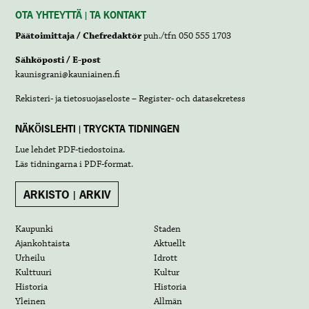
OTA YHTEYTTÄ | TA KONTAKT
Päätoimittaja / Chefredaktör
puh./tfn 050 555 1703
Sähköposti / E-post
kaunisgrani@kauniainen.fi
Rekisteri- ja tietosuojaseloste – Register- och datasekretess
NÄKÖISLEHTI | TRYCKTA TIDNINGEN
Lue lehdet
PDF-tiedostoina
.
Läs tidningarna i
PDF-format
.
ARKISTO | ARKIV
Kaupunki
Staden
Ajankohtaista
Aktuellt
Urheilu
Idrott
Kulttuuri
Kultur
Historia
Historia
Yleinen
Allmän