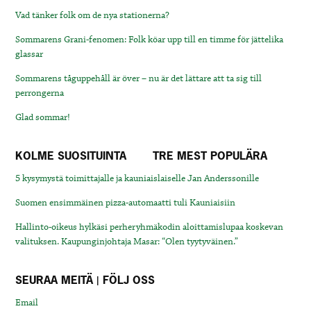
Vad tänker folk om de nya stationerna?
Sommarens Grani-fenomen: Folk köar upp till en timme för jättelika
glassar
Sommarens tåguppehåll är över – nu är det lättare att ta sig till
perrongerna
Glad sommar!
KOLME SUOSITUINTA
TRE MEST POPULÄRA
5 kysymystä toimittajalle ja kauniaislaiselle Jan Anderssonille
Suomen ensimmäinen pizza-automaatti tuli Kauniaisiin
Hallinto-oikeus hylkäsi perheryhmäkodin aloittamislupaa koskevan
valituksen. Kaupunginjohtaja Masar: “Olen tyytyväinen.”
SEURAA MEITÄ | FÖLJ OSS
Email