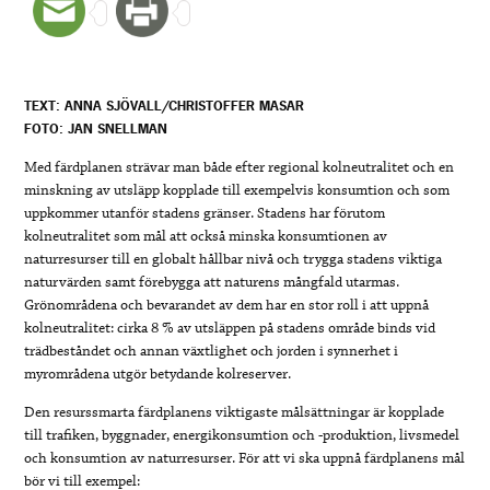
TEXT: ANNA SJÖVALL/CHRISTOFFER MASAR
FOTO: JAN SNELLMAN
Med färdplanen strävar man både efter regional kolneutralitet och en
minskning av utsläpp kopplade till exempelvis konsumtion och som
uppkommer utanför stadens gränser. Stadens har förutom
kolneutralitet som mål att också minska konsumtionen av
naturresurser till en globalt hållbar nivå och trygga stadens viktiga
naturvärden samt förebygga att naturens mångfald utarmas.
Grönområdena och bevarandet av dem har en stor roll i att uppnå
kolneutralitet: cirka 8 % av utsläppen på stadens område binds vid
trädbeståndet och annan växtlighet och jorden i synnerhet i
myrområdena utgör betydande kolreserver.
Den resurssmarta färdplanens viktigaste målsättningar är kopplade
till trafiken, byggnader, energikonsumtion och -produktion, livsmedel
och konsumtion av naturresurser. För att vi ska uppnå färdplanens mål
bör vi till exempel: