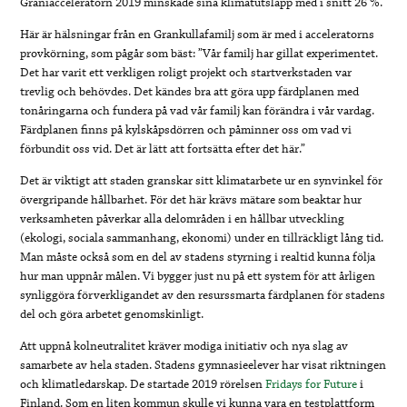
Graniacceleratorn 2019 minskade sina klimatutsläpp med i snitt 26 %.
Här är hälsningar från en Grankullafamilj som är med i acceleratorns
provkörning, som pågår som bäst: ”Vår familj har gillat experimentet.
Det har varit ett verkligen roligt projekt och startverkstaden var
trevlig och behövdes. Det kändes bra att göra upp färdplanen med
tonåringarna och fundera på vad vår familj kan förändra i vår vardag.
Färdplanen finns på kylskåpsdörren och påminner oss om vad vi
förbundit oss vid. Det är lätt att fortsätta efter det här.”
Det är viktigt att staden granskar sitt klimatarbete ur en synvinkel för
övergripande hållbarhet. För det här krävs mätare som beaktar hur
verksamheten påverkar alla delområden i en hållbar utveckling
(ekologi, sociala sammanhang, ekonomi) under en tillräckligt lång tid.
Man måste också som en del av stadens styrning i realtid kunna följa
hur man uppnår målen. Vi bygger just nu på ett system för att årligen
synliggöra förverkligandet av den resurssmarta färdplanen för stadens
del och göra arbetet genomskinligt.
Att uppnå kolneutralitet kräver modiga initiativ och nya slag av
samarbete av hela staden. Stadens gymnasieelever har visat riktningen
och klimatledarskap. De startade 2019 rörelsen
Fridays for Future
i
Finland. Som en liten kommun skulle vi kunna vara en testplattform