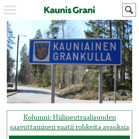
KAUPUNKI
STADEN
AJANKOHTAISTA
AKTUELLT
URHEILU
IDROTT
KULTTUURI
KULTUR
HISTORIA
HISTORIA
YLEINEN
ALLMÄN
FÖR
MAINOSTAJILLE
ANNONSÖRER
Kolumni: Hiilineutraalisuuden
saavuttaminen vaatii rohkeita avauksia