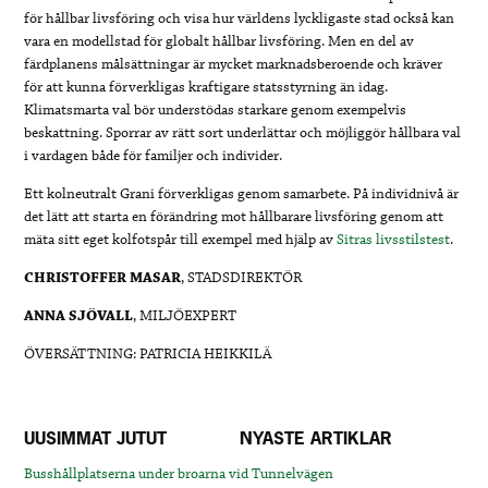
för hållbar livsföring och visa hur världens lyckligaste stad också kan
vara en modellstad för globalt hållbar livsföring. Men en del av
färdplanens målsättningar är mycket marknadsberoende och kräver
för att kunna förverkligas kraftigare statsstyrning än idag.
Klimatsmarta val bör understödas starkare genom exempelvis
beskattning. Sporrar av rätt sort underlättar och möjliggör hållbara val
i vardagen både för familjer och individer.
Ett kolneutralt Grani förverkligas genom samarbete. På individnivå är
det lätt att starta en förändring mot hållbarare livsföring genom att
mäta sitt eget kolfotspår till exempel med hjälp av
Sitras livsstilstest
.
CHRISTOFFER MASAR
, STADSDIREKTÖR
ANNA SJÖVALL
, MILJÖEXPERT
ÖVERSÄTTNING: PATRICIA HEIKKILÄ
UUSIMMAT JUTUT
NYASTE ARTIKLAR
Busshållplatserna under broarna vid Tunnelvägen