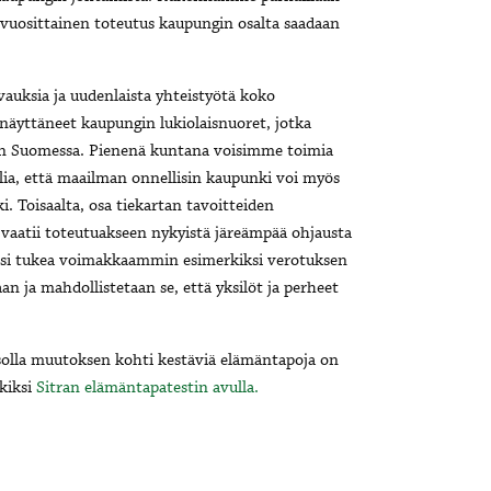
n vuosittainen toteutus kaupungin osalta saadaan
vauksia ja uudenlaista yhteistyötä koko
 näyttäneet kaupungin lukiolaisnuoret, jotka
en Suomessa. Pienenä kuntana voisimme toimia
lia, että maailman onnellisin kaupunki voi myös
i. Toisaalta, osa tiekartan tavoitteiden
vaatii toteutuakseen nykyistä järeämpää ohjausta
tulisi tukea voimakkaammin esimerkiksi verotuksen
n ja mahdollistetaan se, että yksilöt ja perheet
tasolla muutoksen kohti kestäviä elämäntapoja on
rkiksi
Sitran elämäntapatestin avulla.