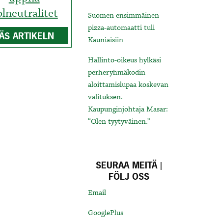
olneutralitet
Suomen ensimmäinen
pizza-automaatti tuli
ÄS ARTIKELN
Kauniaisiin
Hallinto-oikeus hylkäsi
perheryhmäkodin
aloittamislupaa koskevan
valituksen.
Kaupunginjohtaja Masar:
“Olen tyytyväinen.”
SEURAA MEITÄ |
FÖLJ OSS
Email
GooglePlus