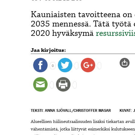
Kauniaisten tavoitteena on o
2035 mennessä. Tätä työtä 
2020 hyväksymä
resurssivi
Jaa kirjoitus:
0
TEKSTI: ANNA SJÖVALL/CHRISTOFFER MASAR
KUVAT: 
Alueellisen hiilineutraalisuuden lisäksi tiekartan avul
vähentämistä, jotka liittyvät esimerkiksi kulutukseen