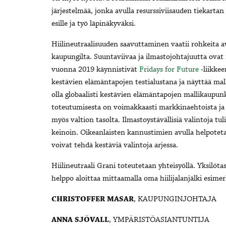
järjestelmää, jonka avulla resurssiviisauden tiekarta
esille ja työ läpinäkyväksi.
Hiilineutraalisuuden saavuttaminen vaatii rohkeita a
kaupungilta. Suuntaviivaa ja ilmastojohtajuutta ovat
vuonna 2019 käynnistivät
Fridays for Future
-liikke
kestävien elämäntapojen testialustana ja näyttää mal
olla globaalisti kestävien elämäntapojen mallikaupunk
toteutumisesta on voimakkaasti markkinaehtoista ja 
myös valtion tasolta. Ilmastoystävällisiä valintoja 
keinoin. Oikeanlaisten kannustimien avulla helpotetaa
voivat tehdä kestäviä valintoja arjessa.
Hiilineutraali Grani toteutetaan yhteisyöllä. Yksilö
helppo aloittaa mittaamalla oma hiilijalanjälki esime
CHRISTOFFER MASAR
, KAUPUNGINJOHTAJA
ANNA SJÖVALL
, YMPÄRISTÖASIANTUNTIJA