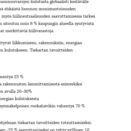
luonnonvarojen kulutusta globaalisti kestävälle
 sekä ehkäistä luonnon monimuotoisuuden
on myös hiilineutraalisuuden saavuttamisessa tärkeä
 sitoutuu noin 8 % kaupungin alueella syntyvistä
at merkittäviä hiilivarastoja.
ittyvät liikkumiseen, rakennuksiin, energian
n kulutukseen. Tiekartan tavoitteiden
enentyä 25 %
aa rakennusten lämmittämisestä esimerkiksi
en avulla 20–30%
nergian kulutuksesta
a syömäkelpoisen ruokahävikin vähentyä 70 %
hjelman tiekartan tavoitteiden toteuttamiseksi.
n -25 % saavuttamiseksi on tehty erillinen 10