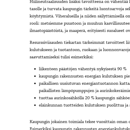
Hiilineutraalisuuden lisäksi tavoitteena on vähentää 
tasolle ja turvata kaupungin tärkeitä luontoarvoja
köyhtymistä. Viheralueilla ja niiden säilyttämisellä 
rooli: metsiemme puustoon ja muuhun kasvillisuuteen
ilmastopäästöistä, ja maaperä, erityisesti suoalueet ov
Resurssiviisauden tiekartan tärkeimmät tavoitteet li
kulutukseen ja tuotantoon, ruokaan ja luonnonvaroje
saavuttamiseksi tulisi esimerkiksi:
liikenteen päästöjen vähentyä nykyisestä 90 %
kaupungin rakennusten energian kulutuksen pi
paikallisen uusiutuvan energiantuotannon katt
paikallisten lämpöpumppujen ja aurinkokeräimi
tuottaa aurinkosähköllä 20 % kaupungin sähköe
eläinkunnan tuotteiden kulutuksen puolittua j
Kaupungin jokainen toimiala tekee vuosittain oman o
Esimerkiksi kaupungin rakennusten energiankulutukse