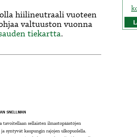
k
lla hiilineutraali vuoteen
ohjaa valtuuston vuonna
L
isauden tiekartta
.
JAN SNELLMAN
la tavoitellaan sellaisten ilmastopäästöjen
 ja syntyvät kaupungin rajojen ulkopuolella.