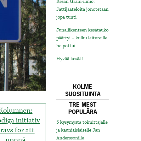
Kesän Grani-ilmiö:
Jättijäätelöitä jonotetaan
jopa tunti
Junaliikenteen kesätauko
päättyi – kulku laitureille
helpottui
Hyvää kesää!
KOLME
SUOSITUINTA
TRE MEST
Kolumnen:
POPULÄRA
diga initiativ
5 kysymystä toimittajalle
rävs för att
ja kauniaislaiselle Jan
uppnå
Anderssonille