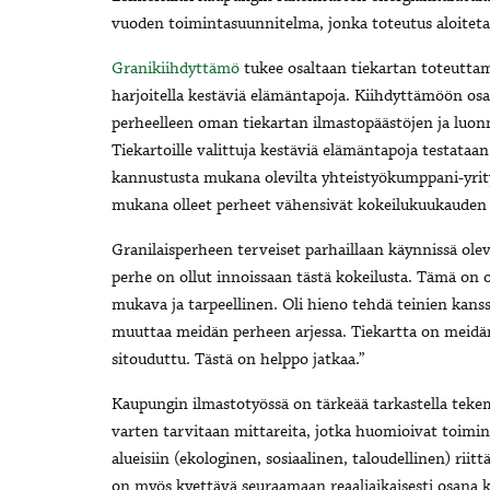
vuoden toimintasuunnitelma, jonka toteutus aloitet
Granikiihdyttämö
tukee osaltaan tiekartan toteuttami
harjoitella kestäviä elämäntapoja. Kiihdyttämöön osal
perheelleen oman tiekartan ilmastopäästöjen ja luo
Tiekartoille valittuja kestäviä elämäntapoja testataan 
kannustusta mukana olevilta yhteistyökumppani-yrit
mukana olleet perheet vähensivät kokeilukuukauden 
Granilaisperheen terveiset parhaillaan käynnissä ol
perhe on ollut innoissaan tästä kokeilusta. Tämä on ol
mukava ja tarpeellinen. Oli hieno tehdä teinien kanss
muuttaa meidän perheen arjessa. Tiekartta on meidän 
sitouduttu. Tästä on helppo jatkaa.”
Kaupungin ilmastotyössä on tärkeää tarkastella tek
varten tarvitaan mittareita, jotka huomioivat toimi
alueisiin (ekologinen, sosiaalinen, taloudellinen) riit
on myös kyettävä seuraamaan reaaliaikaisesti osana