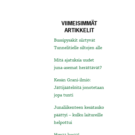
VIIMEISIMMÄT
ARTIKKELIT
Bussipysäkit siirtyvät
Tunnelitielle siltojen alle
Mitä ajatuksia uudet
juna-asemat herättävät?
Kesän Grani-ilmiö:
Jättijäätelöitä jonotetaan
jopa tunti
Junaliikenteen kesätauko
päättyi – kulku laitureille
helpottui
Hyvää kesää!