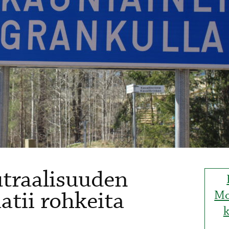
utraalisuuden
tii rohkeita
Mo
k