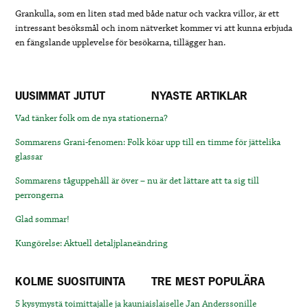
Grankulla, som en liten stad med både natur och vackra villor, är ett
intressant besöksmål och inom nätverket kommer vi att kunna erbjuda
en fängslande upplevelse för besökarna, tillägger han.
UUSIMMAT JUTUT
NYASTE ARTIKLAR
Vad tänker folk om de nya stationerna?
Sommarens Grani-fenomen: Folk köar upp till en timme för jättelika
glassar
Sommarens tåguppehåll är över – nu är det lättare att ta sig till
perrongerna
Glad sommar!
Kungörelse: Aktuell detaljplaneändring
KOLME SUOSITUINTA
TRE MEST POPULÄRA
5 kysymystä toimittajalle ja kauniaislaiselle Jan Anderssonille