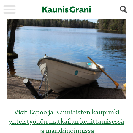
KAUPUNKI
STADEN
AJANKOHTAISTA
AKTUELLT
URHEILU
IDROTT
KULTTUURI
KULTUR
HISTORIA
HISTORIA
YLEINEN
ALLMÄN
FÖR
MAINOSTAJILLE
ANNONSÖRER
Visit Espoo ja Kauniaisten kaupunki
yhteistyöhön matkailun kehittämisessä
ja markkinoinnissa