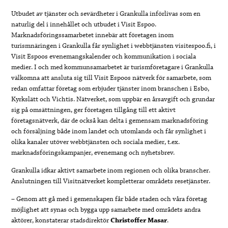
Utbudet av tjänster och sevärdheter i Grankulla införlivas som en
naturlig del i innehållet och utbudet i Visit Espoo.
Marknadsföringssamarbetet innebär att företagen inom
turismnäringen i Grankulla får synlighet i webbtjänsten visitespoo.fi, i
Visit Espoos evenemangskalender och kommunikation i sociala
medier. I och med kommunsamarbetet är turismföretagare i Grankulla
välkomna att ansluta sig till Visit Espoos nätverk för samarbete, som
redan omfattar företag som erbjuder tjänster inom branschen i Esbo,
Kyrkslätt och Vichtis. Nätverket, som uppbär en årsavgift och grundar
sig på omsättningen, ger företagen tillgång till ett aktivt
företagsnätverk, där de också kan delta i gemensam marknadsföring
och försäljning både inom landet och utomlands och får synlighet i
olika kanaler utöver webbtjänsten och sociala medier, t.ex.
marknadsföringskampanjer, evenemang och nyhetsbrev.
Grankulla idkar aktivt samarbete inom regionen och olika branscher.
Anslutningen till Visitnätverket kompletterar områdets resetjänster.
– Genom att gå med i gemenskapen får både staden och våra företag
möjlighet att synas och bygga upp samarbete med områdets andra
aktörer, konstaterar stadsdirektör
Christoffer Masar
.