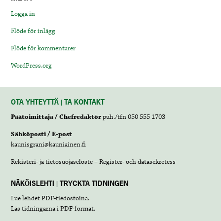
Logga in
Flöde för inlägg
Flöde för kommentarer
WordPress.org
OTA YHTEYTTÄ | TA KONTAKT
Päätoimittaja / Chefredaktör
puh./tfn 050 555 1703
Sähköposti / E-post
kaunisgrani@kauniainen.fi
Rekisteri- ja tietosuojaseloste – Register- och datasekretess
NÄKÖISLEHTI | TRYCKTA TIDNINGEN
Lue lehdet
PDF-tiedostoina
.
Läs tidningarna i
PDF-format
.