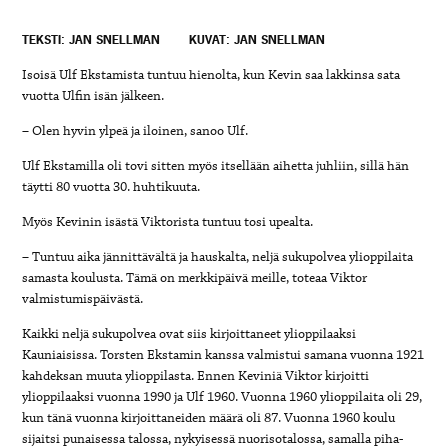
TEKSTI: JAN SNELLMAN
KUVAT: JAN SNELLMAN
Isoisä Ulf Ekstamista tuntuu hienolta, kun Kevin saa lakkinsa sata
vuotta Ulfin isän jälkeen.
– Olen hyvin ylpeä ja iloinen, sanoo Ulf.
Ulf Ekstamilla oli tovi sitten myös itsellään aihetta juhliin, sillä hän
täytti 80 vuotta 30. huhtikuuta.
Myös Kevinin isästä Viktorista tuntuu tosi upealta.
– Tuntuu aika jännittävältä ja hauskalta, neljä sukupolvea ylioppilaita
samasta koulusta. Tämä on merkkipäivä meille, toteaa Viktor
valmistumispäivästä.
Kaikki neljä sukupolvea ovat siis kirjoittaneet ylioppilaaksi
Kauniaisissa. Torsten Ekstamin kanssa valmistui samana vuonna 1921
kahdeksan muuta ylioppilasta. Ennen Keviniä Viktor kirjoitti
ylioppilaaksi vuonna 1990 ja Ulf 1960. Vuonna 1960 ylioppilaita oli 29,
kun tänä vuonna kirjoittaneiden määrä oli 87. Vuonna 1960 koulu
sijaitsi punaisessa talossa, nykyisessä nuorisotalossa, samalla piha-