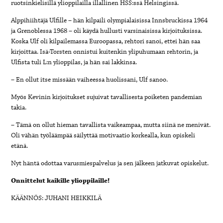
ruotsinkielisillä ylioppilailla illallinen HSS:ssä Helsingissä.
Alppihiihtäjä Ulfille – hän kilpaili olympialaisissa Innsbruckissa 1964
ja Grenoblessa 1968 – oli käydä hullusti varsinaisissa kirjoituksissa.
Koska Ulf oli kilpailemassa Euroopassa, rehtori sanoi, ettei hän saa
kirjoittaa. Isä-Torsten onnistui kuitenkin ylipuhumaan rehtorin, ja
Ulfista tuli L:n ylioppilas, ja hän sai lakkinsa.
– En ollut itse missään vaiheessa huolissani, Ulf sanoo.
Myös Kevinin kirjoitukset sujuivat tavallisesta poiketen pandemian
takia.
– Tämä on ollut hieman tavallista vaikeampaa, mutta siinä ne menivät.
Oli vähän työläämpää säilyttää motivaatio korkealla, kun opiskeli
etänä.
Nyt häntä odottaa varusmiespalvelus ja sen jälkeen jatkuvat opiskelut.
Onnittelut kaikille ylioppilaille!
KÄÄNNÖS: JUHANI HEIKKILÄ