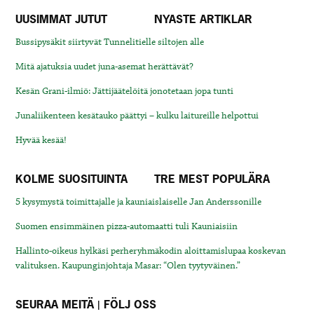
UUSIMMAT JUTUT
NYASTE ARTIKLAR
Bussipysäkit siirtyvät Tunnelitielle siltojen alle
Mitä ajatuksia uudet juna-asemat herättävät?
Kesän Grani-ilmiö: Jättijäätelöitä jonotetaan jopa tunti
Junaliikenteen kesätauko päättyi – kulku laitureille helpottui
Hyvää kesää!
KOLME SUOSITUINTA
TRE MEST POPULÄRA
5 kysymystä toimittajalle ja kauniaislaiselle Jan Anderssonille
Suomen ensimmäinen pizza-automaatti tuli Kauniaisiin
Hallinto-oikeus hylkäsi perheryhmäkodin aloittamislupaa koskevan
valituksen. Kaupunginjohtaja Masar: “Olen tyytyväinen.”
SEURAA MEITÄ | FÖLJ OSS