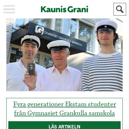
KAUPUNKI
STADEN
AJANKOHTAISTA
AKTUELLT
URHEILU
IDROTT
KULTTUURI
KULTUR
HISTORIA
HISTORIA
YLEINEN
ALLMÄN
FÖR
MAINOSTAJILLE
ANNONSÖRER
Fyra generationer Ekstam studenter
från Gymnasiet Grankulla samskola
LÄS ARTIKELN