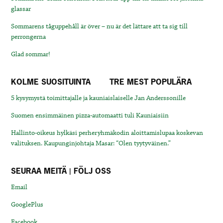
glassar
Sommarens tåguppehåll är över – nu är det lättare att ta sig till
perrongerna
Glad sommar!
KOLME SUOSITUINTA
TRE MEST POPULÄRA
5 kysymystä toimittajalle ja kauniaislaiselle Jan Anderssonille
Suomen ensimmäinen pizza-automaatti tuli Kauniaisiin
Hallinto-oikeus hylkäsi perheryhmäkodin aloittamislupaa koskevan
valituksen. Kaupunginjohtaja Masar: “Olen tyytyväinen.”
SEURAA MEITÄ | FÖLJ OSS
Email
GooglePlus
Facebook