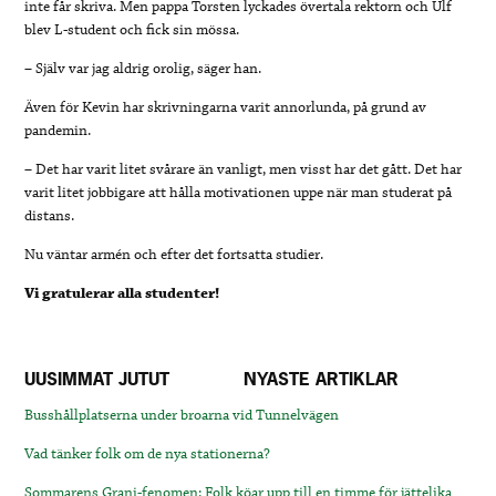
inte får skriva. Men pappa Torsten lyckades övertala rektorn och Ulf
blev L-student och fick sin mössa.
– Själv var jag aldrig orolig, säger han.
Även för Kevin har skrivningarna varit annorlunda, på grund av
pandemin.
– Det har varit litet svårare än vanligt, men visst har det gått. Det har
varit litet jobbigare att hålla motivationen uppe när man studerat på
distans.
Nu väntar armén och efter det fortsatta studier.
Vi gratulerar alla studenter!
UUSIMMAT JUTUT
NYASTE ARTIKLAR
Busshållplatserna under broarna vid Tunnelvägen
Vad tänker folk om de nya stationerna?
Sommarens Grani-fenomen: Folk köar upp till en timme för jättelika