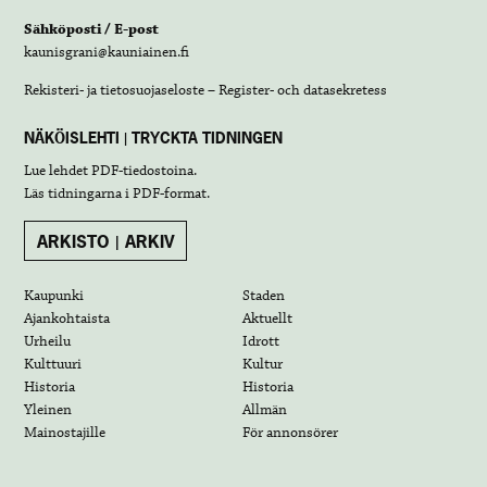
Sähköposti / E-post
kaunisgrani@kauniainen.fi
Rekisteri- ja tietosuojaseloste – Register- och datasekretess
NÄKÖISLEHTI | TRYCKTA TIDNINGEN
Lue lehdet
PDF-tiedostoina
.
Läs tidningarna i
PDF-format
.
ARKISTO | ARKIV
Kaupunki
Staden
Ajankohtaista
Aktuellt
Urheilu
Idrott
Kulttuuri
Kultur
Historia
Historia
Yleinen
Allmän
Mainostajille
För annonsörer