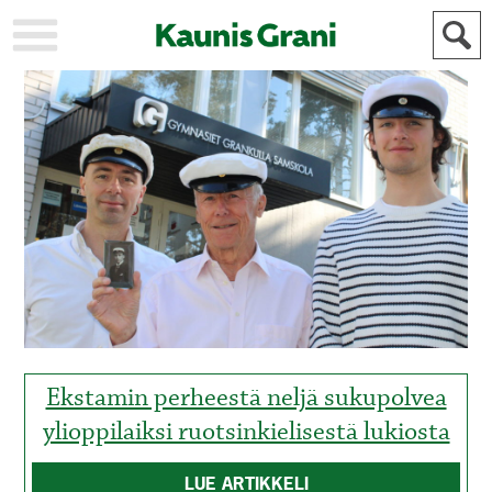
KAUPUNKI
STADEN
AJANKOHTAISTA
AKTUELLT
URHEILU
IDROTT
KULTTUURI
KULTUR
HISTORIA
HISTORIA
YLEINEN
ALLMÄN
FÖR
MAINOSTAJILLE
ANNONSÖRER
Ekstamin perheestä neljä sukupolvea
ylioppilaiksi ruotsinkielisestä lukiosta
LUE ARTIKKELI