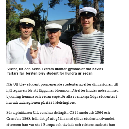
Viktor, Ulf och Kevin Ekstam utanför gymnasiet där Kevins
farfars far Torsten blev student för hundra år sedan.
När Ulf blev student promenerade studenterna efter dimissionen till
hjältegraven för att lägga ner blommor. Därefter firades mössan med
bjudning hemma och sedan supé för alla svenskspråkiga studenter i
huvudstadsregionen på HSS i Helsingfors.
För alpinåkaren Ulf, som har deltagit i OS i Innsbruck 1964 och
Grenoble 1968, höll det på att gå illa med själva studentskrivandet,
eftersom han var ute i Europa och tävlade och rektorn sade att han