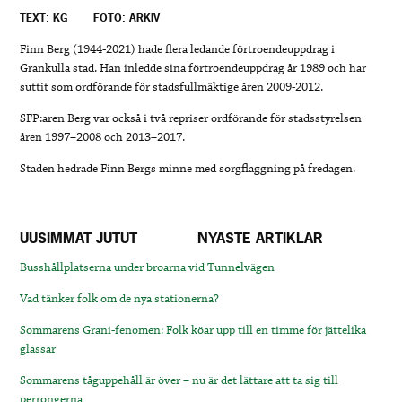
TEXT: KG
FOTO: ARKIV
Finn Berg (1944-2021) hade flera ledande förtroendeuppdrag i
Grankulla stad. Han inledde sina förtroendeuppdrag år 1989 och har
suttit som ordförande för stadsfullmäktige åren 2009-2012.
SFP:aren Berg var också i två repriser ordförande för stadsstyrelsen
åren 1997–2008 och 2013–2017.
Staden hedrade Finn Bergs minne med sorgflaggning på fredagen.
UUSIMMAT JUTUT
NYASTE ARTIKLAR
Busshållplatserna under broarna vid Tunnelvägen
Vad tänker folk om de nya stationerna?
Sommarens Grani-fenomen: Folk köar upp till en timme för jättelika
glassar
Sommarens tåguppehåll är över – nu är det lättare att ta sig till
perrongerna