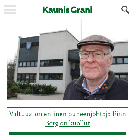
KAUPUNKI
STADEN
AJANKOHTAISTA
AKTUELLT
URHEILU
IDROTT
KULTTUURI
KULTUR
HISTORIA
HISTORIA
YLEINEN
ALLMÄN
FÖR
MAINOSTAJILLE
ANNONSÖRER
Valtuuston entinen puheenjohtaja Finn
Berg on kuollut