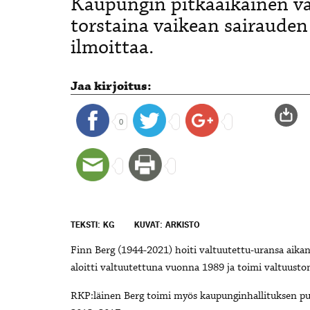
Kaupungin pitkäaikainen va
torstaina vaikean sairaud
ilmoittaa.
Jaa kirjoitus:
0
TEKSTI: KG
KUVAT: ARKISTO
Finn Berg (1944-2021) hoiti valtuutettu-uransa aik
aloitti valtuutettuna vuonna 1989 ja toimi valtuust
RKP:läinen Berg toimi myös kaupunginhallituksen pu