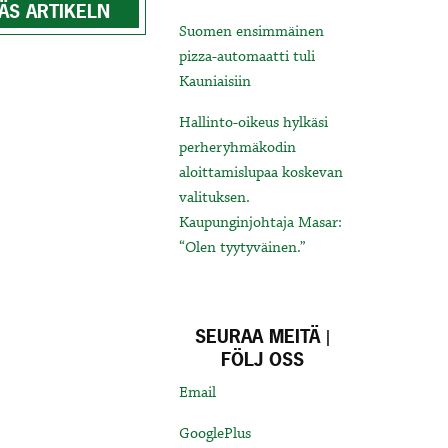
ÄS ARTIKELN
Suomen ensimmäinen
pizza-automaatti tuli
Kauniaisiin
Hallinto-oikeus hylkäsi
perheryhmäkodin
aloittamislupaa koskevan
valituksen.
Kaupunginjohtaja Masar:
“Olen tyytyväinen.”
SEURAA MEITÄ |
FÖLJ OSS
Email
GooglePlus