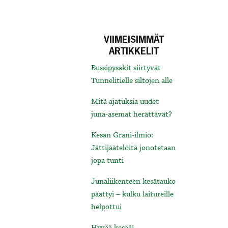
VIIMEISIMMÄT
ARTIKKELIT
Bussipysäkit siirtyvät
Tunnelitielle siltojen alle
Mitä ajatuksia uudet
juna-asemat herättävät?
Kesän Grani-ilmiö:
Jättijäätelöitä jonotetaan
jopa tunti
Junaliikenteen kesätauko
päättyi – kulku laitureille
helpottui
Hyvää kesää!