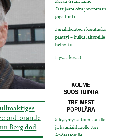
Kesän Grani-ilmiö:
Jättijäätelöitä jonotetaan
jopa tunti
Junaliikenteen kesätauko
päättyi – kulku laitureille
helpottui
Hyvää kesää!
KOLME
SUOSITUINTA
TRE MEST
ullmäktiges
POPULÄRA
re ordförande
5 kysymystä toimittajalle
inn Berg död
ja kauniaislaiselle Jan
Anderssonille