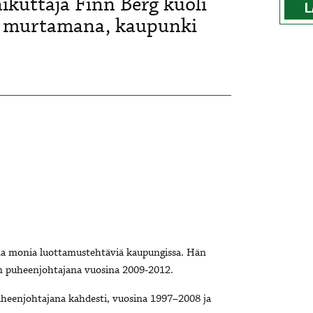
ikuttaja Finn Berg kuoli
L
en murtamana, kaupunki
ana monia luottamustehtäviä kaupungissa. Hän
on puheenjohtajana vuosina 2009-2012.
heenjohtajana kahdesti, vuosina 1997–2008 ja