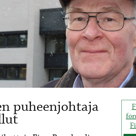
en puheenjohtaja
F
lut
för
F