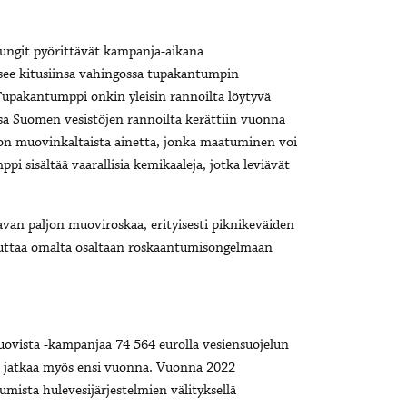
pungit pyörittävät kampanja-aikana
isee kitusiinsa vahingossa tupakantumpin
. Tupakantumppi onkin yleisin rannoilta löytyvä
oissa Suomen vesistöjen rannoilta kerättiin vuonna
 on muovinkaltaista ainetta, jonka maatuminen voi
ppi sisältää vaarallisia kemikaaleja, jotka leviävät
van paljon muoviroskaa, erityisesti piknikeväiden
aikuttaa omalta osaltaan roskaantumisongelmaan
vista -kampanjaa 74 564 eurolla vesiensuojelun
n jatkaa myös ensi vuonna. Vuonna 2022
mista hulevesijärjestelmien välityksellä