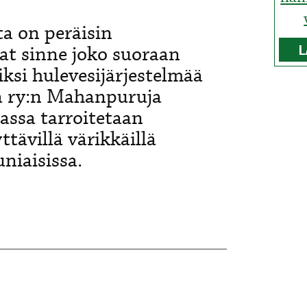
ta on peräisin
at sinne joko suoraan
L
ksi hulevesijärjestelmää
inä ry:n Mahanpuruja
assa tarroitetaan
tävillä värikkäillä
niaisissa.