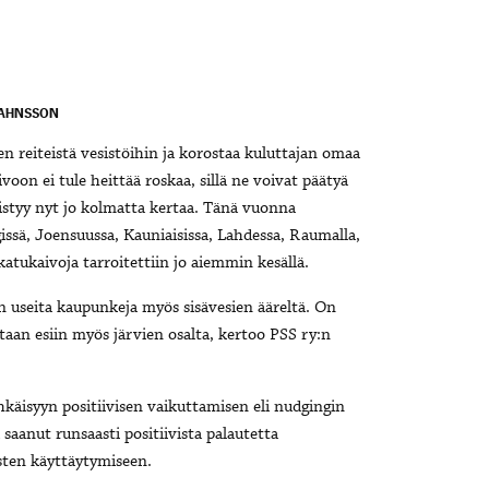
JAHNSSON
n reiteistä vesistöihin ja korostaa kuluttajan omaa
oon ei tule heittää roskaa, sillä ne voivat päätyä
styy nyt jo kolmatta kertaa. Tänä vuonna
issä, Joensuussa, Kauniaisissa, Lahdessa, Raumalla,
katukaivoja tarroitettiin jo aiemmin kesällä.
 useita kaupunkeja myös sisävesien ääreltä. On
aan esiin myös järvien osalta, kertoo PSS ry:n
äisyyn positiivisen vaikuttamisen eli nudgingin
aanut runsaasti positiivista palautetta
sten käyttäytymiseen.