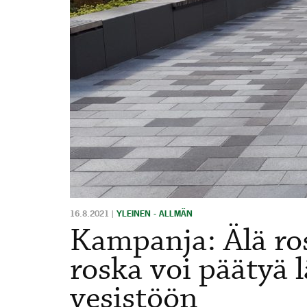
16.8.2021
|
YLEINEN - ALLMÄN
Kampanja: Älä ro
roska voi päätyä
vesistöön