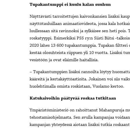
Tupakantumppi ei kuulu kalan suuhun
Näyttävästi tarroitettujen kaivonkansien lisäksi kau
näyttötauluillaan animaatiovideota, jossa kala hotka
luullessaan sitä ravinnoksi ja sylkäisee sen heti pois
roskatyyppi. Esimerkiksi PSS ry:n Siisti Biitsi -talk
2020 lähes 13 600 tupakantumppia. Tupakan filtteri
kestää olosuhteista riippuen yli 10 vuotta. Lisäksi tum
vesistöön ja ovat eläimille haitallisia.
– Tupakantumppien lisäksi rannoilta löytyy huomatta
kääreitä ja kertakäyttöastioita. Jokainen voi siis v
huolehtimalla omista roskistaan, Vuolamo kertoo.
Katukaivoihin päätyvää roskaa tutkitaan
Ympäristöministeriö on rahoittanut Mahanpuruja muo
tehostamisohjelmasta. Sen avulla kampanjaa voidaa
kampanjan yhteydessä aiotaan lisäksi tutkia roskaantu