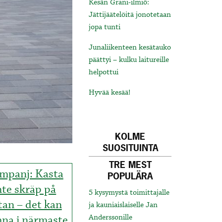
Kesän Grani-ilmiö:
Jättijäätelöitä jonotetaan
jopa tunti
Junaliikenteen kesätauko
päättyi – kulku laitureille
helpottui
Hyvää kesää!
KOLME
SUOSITUINTA
TRE MEST
mpanj: Kasta
POPULÄRA
nte skräp på
5 kysymystä toimittajalle
tan – det kan
ja kauniaislaiselle Jan
na i närmaste
Anderssonille