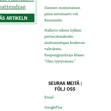
vattendrag
Suomen ensimmäinen
pizza-automaatti tuli
ÄS ARTIKELN
Kauniaisiin
Hallinto-oikeus hylkäsi
perheryhmäkodin
aloittamislupaa koskevan
valituksen.
Kaupunginjohtaja Masar:
“Olen tyytyväinen.”
SEURAA MEITÄ |
FÖLJ OSS
Email
GooglePlus