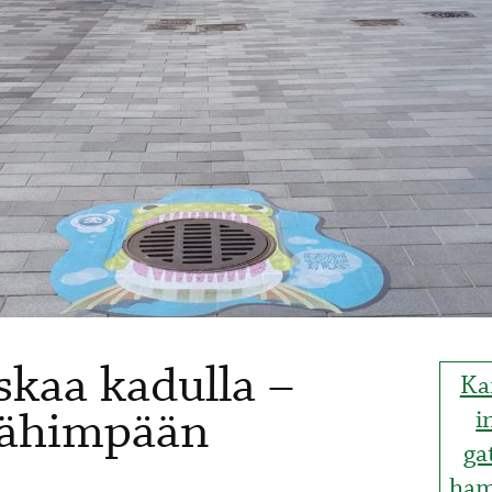
skaa kadulla –
Ka
 lähimpään
i
ga
ham