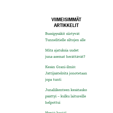
VIIMEISIMMÄT
ARTIKKELIT
Bussipysäkit siirtyvät
Tunnelitielle siltojen alle
Mitä ajatuksia uudet
juna-asemat herättävät?
Kesän Grani-ilmiö:
Jättijäätelöitä jonotetaan
jopa tunti
Junaliikenteen kesätauko
päättyi – kulku laitureille
helpottui
Hyvää kesää!