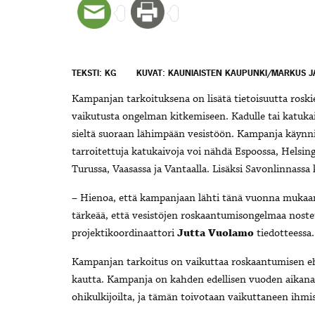
TEKSTI: KG
KUVAT: KAUNIAISTEN KAUPUNKI/MARKUS 
Kampanjan tarkoituksena on lisätä tietoisuutta roskie
vaikutusta ongelman kitkemiseen. Kadulle tai katukaiv
sieltä suoraan lähimpään vesistöön. Kampanja käynni
tarroitettuja katukaivoja voi nähdä Espoossa, Helsing
Turussa, Vaasassa ja Vantaalla. Lisäksi Savonlinnassa 
– Hienoa, että kampanjaan lähti tänä vuonna mukaan
tärkeää, että vesistöjen roskaantumisongelmaa nostet
projektikoordinaattori
Jutta Vuolamo
tiedotteessa.
Kampanjan tarkoitus on vaikuttaa roskaantumisen ehk
kautta. Kampanja on kahden edellisen vuoden aikana s
ohikulkijoilta, ja tämän toivotaan vaikuttaneen ihmi