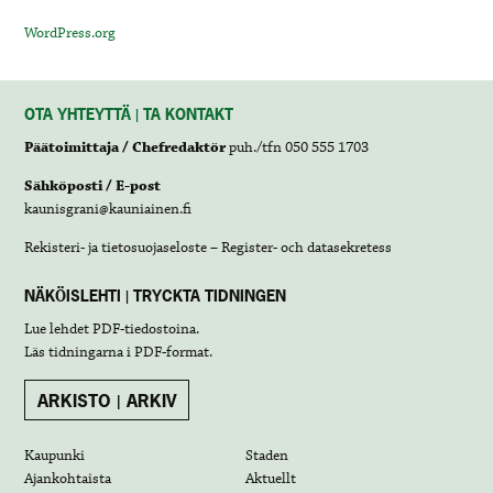
WordPress.org
OTA YHTEYTTÄ | TA KONTAKT
Päätoimittaja / Chefredaktör
puh./tfn 050 555 1703
Sähköposti / E-post
kaunisgrani@kauniainen.fi
Rekisteri- ja tietosuojaseloste – Register- och datasekretess
NÄKÖISLEHTI | TRYCKTA TIDNINGEN
Lue lehdet
PDF-tiedostoina
.
Läs tidningarna i
PDF-format
.
ARKISTO | ARKIV
Kaupunki
Staden
Ajankohtaista
Aktuellt