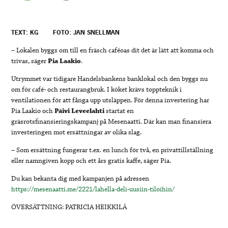
TEXT: KG
FOTO: JAN SNELLMAN
– Lokalen byggs om till en fräsch caféoas dit det är lätt att komma och
trivas, säger
Pia Laakio
.
Utrymmet var tidigare Handelsbankens banklokal och den byggs nu
om för café- och restaurangbruk. I köket krävs toppteknik i
ventilationen för att fånga upp utsläppen. För denna investering har
Pia Laakio och
Päivi Leveelahti
startat en
gräsrotsfinansieringskampanj på Mesenaatti. Där kan man finansiera
investeringen mot ersättningar av olika slag.
– Som ersättning fungerar t.ex. en lunch för två, en privattillställning
eller namngiven kopp och ett års gratis kaffe, säger Pia.
Du kan bekanta dig med kampanjen på adressen
https://mesenaatti.me/2221/lahella-deli-uusiin-tiloihin/
ÖVERSÄTTNING: PATRICIA HEIKKILÄ