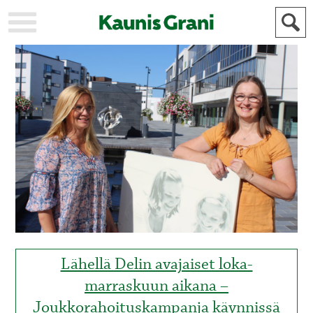
KAUPUNKI
STADEN
AJANKOHTAISTA
AKTUELLT
URHEILU
IDROTT
KULTTUURI
KULTUR
HISTORIA
HISTORIA
YLEINEN
ALLMÄN
FÖR
MAINOSTAJILLE
ANNONSÖRER
Lähellä Delin avajaiset loka-
marraskuun aikana –
Joukkorahoituskampanja käynnissä