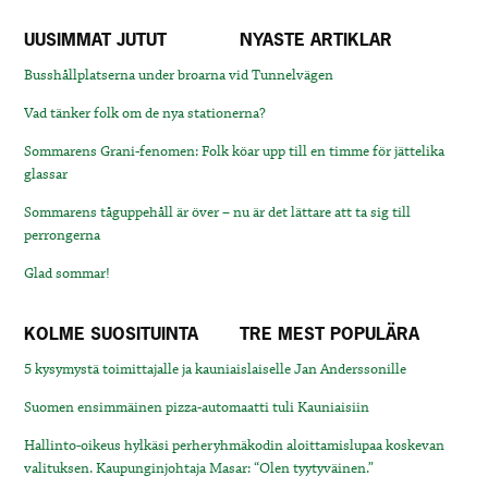
UUSIMMAT JUTUT
NYASTE ARTIKLAR
Busshållplatserna under broarna vid Tunnelvägen
Vad tänker folk om de nya stationerna?
Sommarens Grani-fenomen: Folk köar upp till en timme för jättelika
glassar
Sommarens tåguppehåll är över – nu är det lättare att ta sig till
perrongerna
Glad sommar!
KOLME SUOSITUINTA
TRE MEST POPULÄRA
5 kysymystä toimittajalle ja kauniaislaiselle Jan Anderssonille
Suomen ensimmäinen pizza-automaatti tuli Kauniaisiin
Hallinto-oikeus hylkäsi perheryhmäkodin aloittamislupaa koskevan
valituksen. Kaupunginjohtaja Masar: “Olen tyytyväinen.”