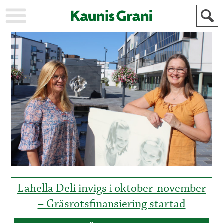
KAUPUNKI
STADEN
AJANKOHTAISTA
AKTUELLT
URHEILU
IDROTT
KULTTUURI
KULTUR
HISTORIA
HISTORIA
YLEINEN
ALLMÄN
FÖR
MAINOSTAJILLE
ANNONSÖRER
Lähellä Deli invigs i oktober-november
– Gräsrotsfinansiering startad