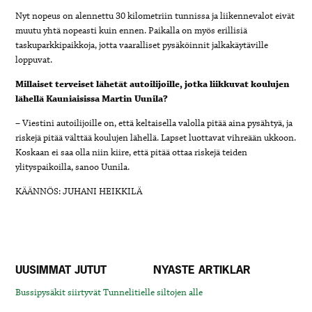
Nyt nopeus on alennettu 30 kilometriin tunnissa ja liikennevalot eivät
muutu yhtä nopeasti kuin ennen. Paikalla on myös
erillisiä
taskuparkkipaikkoja, jotta vaaralliset pysäköinnit jalkakäytäville
loppuvat.
Millaiset terveiset lähetät autoilijoille, jotka liikkuvat koulujen
lähellä Kauniaisissa Martin Uunila?
– Viestini autoilijoille on, että keltaisella valolla pitää aina pysähtyä, ja
riskejä pitää välttää koulujen lähellä. Lapset luottavat vihreään ukkoon.
Koskaan ei saa olla niin kiire, että pitää ottaa riskejä teiden
ylityspaikoilla, sanoo Uunila.
KÄÄNNÖS: JUHANI HEIKKILÄ
UUSIMMAT JUTUT
NYASTE ARTIKLAR
Bussipysäkit siirtyvät Tunnelitielle siltojen alle