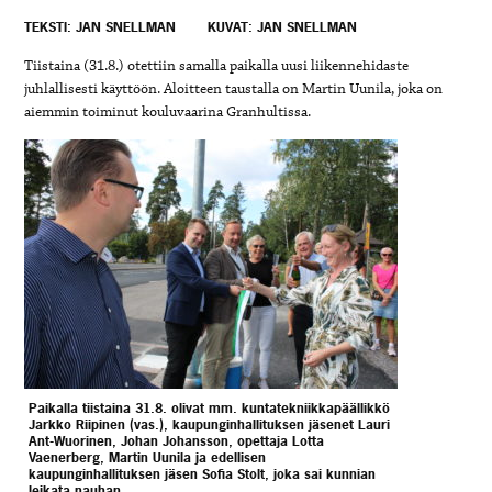
TEKSTI: JAN SNELLMAN
KUVAT: JAN SNELLMAN
Tiistaina (31.8.) otettiin samalla paikalla uusi liikennehidaste
juhlallisesti käyttöön. Aloitteen taustalla on Martin Uunila, joka on
aiemmin toiminut kouluvaarina Granhultissa.
Paikalla tiistaina 31.8. olivat mm. kuntatekniikkapäällikkö
Jarkko Riipinen (vas.), kaupunginhallituksen jäsenet Lauri
Ant-Wuorinen, Johan Johansson, opettaja Lotta
Vaenerberg, Martin Uunila ja edellisen
kaupunginhallituksen jäsen Sofia Stolt, joka sai kunnian
leikata nauhan.