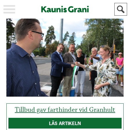
KAUPUNKI
STADEN
AJANKOHTAISTA
AKTUELLT
URHEILU
IDROTT
KULTTUURI
KULTUR
HISTORIA
HISTORIA
YLEINEN
ALLMÄN
FÖR
MAINOSTAJILLE
ANNONSÖRER
Tillbud gav farthinder vid Granhult
LÄS ARTIKELN