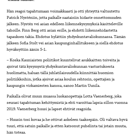
Hän reagoi tapahtumaan voimakkaasti ja otti yhteyttä valtuutettu
Patrick Nysténiin, jotta paikalle saataisiin hidaste onnettomuuden
jälkeen. Nystén vei asian edelleen liikennekysymyksiä käsitteleville
tahoille.
Finn Berg otti asian esille, ja ehdotti liikennehidastetta
tapauksen takia. Ehdotus hylättiin yhdyskuntavaliokunnassa. Tämän
jälkeen Sofia Stolt vei asian kaupunginhallitukseen ja siellä ehdotus
hyväksyttiin äänin 5-1.
– Koska Kauniaisten poliitikot kuuntelivat asukkaitten toiveita ja
ajoivat tätä kysymystä yhdyskuntavaliokunnan vastustuksesta
huolimatta, haluan tällä juhlatilaisuudella kiinnittää huomion
politiikkoihin, jotka ajoivat asiaa koulun rehtorin, opettajien ja
kaupungin virkamiesten kanssa, sanoo Martin Uunila.
Paikalla olivat muun muassa luokanopettaja Lotta Vaenerberg, joka
seurasi tapahtuman kehittymistä ja ehti varoittaa lapsia sillon vuonna
2019. Vaenerberg huusi ja lapset ehtivät reagoida.
– Huusin tosi kovaa ja he ottivat askeleen taaksepäin. Oli valtava hyvä
tuuri, että satuin paikalle ja etten katsonut puhelinta tai jotain muuta,
hän toteaa.