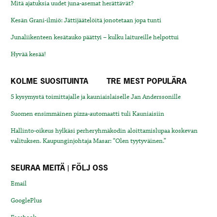
Mitä ajatuksia uudet juna-asemat herättävät?
Kesän Grani-ilmiö: Jättijäätelöitä jonotetaan jopa tunti
Junaliikenteen kesätauko päättyi – kulku laitureille helpottui
Hyvää kesää!
KOLME SUOSITUINTA
TRE MEST POPULÄRA
5 kysymystä toimittajalle ja kauniaislaiselle Jan Anderssonille
Suomen ensimmäinen pizza-automaatti tuli Kauniaisiin
Hallinto-oikeus hylkäsi perheryhmäkodin aloittamislupaa koskevan
valituksen. Kaupunginjohtaja Masar: “Olen tyytyväinen.”
SEURAA MEITÄ | FÖLJ OSS
Email
GooglePlus