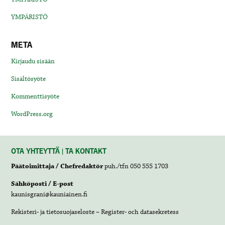
YMPÄRISTÖ
META
Kirjaudu sisään
Sisältösyöte
Kommenttisyöte
WordPress.org
OTA YHTEYTTÄ | TA KONTAKT
Päätoimittaja / Chefredaktör
puh./tfn 050 555 1703
Sähköposti / E-post
kaunisgrani@kauniainen.fi
Rekisteri- ja tietosuojaseloste – Register- och datasekretess