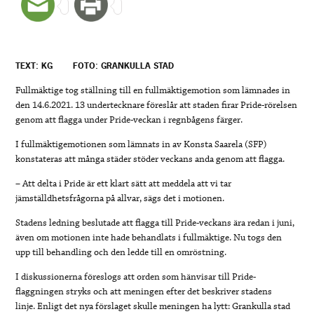
TEXT: KG
FOTO: GRANKULLA STAD
Fullmäktige tog ställning till en fullmäktigemotion som lämnades in
den 14.6.2021. 13 undertecknare föreslår att staden firar Pride-rörelsen
genom att flagga under Pride-veckan i regnbågens färger.
I fullmäktigemotionen som lämnats in av Konsta Saarela (SFP)
konstateras att många städer stöder veckans anda genom att flagga.
– Att delta i Pride är ett klart sätt att meddela att vi tar
jämställdhetsfrågorna på allvar, sägs det i motionen.
Stadens ledning beslutade att flagga till Pride-veckans ära redan i juni,
även om motionen inte hade behandlats i fullmäktige. Nu togs den
upp till behandling och den ledde till en omröstning.
I diskussionerna föreslogs att orden som hänvisar till Pride-
flaggningen stryks och att meningen efter det beskriver stadens
linje.
Enligt det nya förslaget skulle meningen ha lytt: Grankulla stad