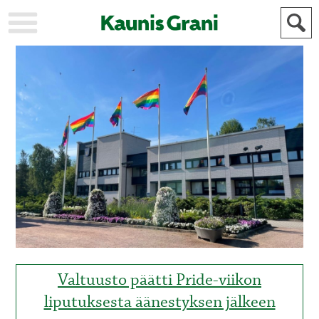
KAUPUNKI
STADEN
AJANKOHTAISTA
AKTUELLT
URHEILU
IDROTT
KULTTUURI
KULTUR
HISTORIA
HISTORIA
YLEINEN
ALLMÄN
FÖR
MAINOSTAJILLE
ANNONSÖRER
Valtuusto päätti Pride-viikon
liputuksesta äänestyksen jälkeen