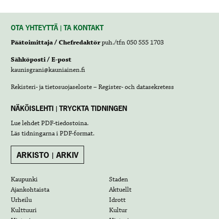
OTA YHTEYTTÄ | TA KONTAKT
Päätoimittaja / Chefredaktör
puh./tfn 050 555 1703
Sähköposti / E-post
kaunisgrani@kauniainen.fi
Rekisteri- ja tietosuojaseloste – Register- och datasekretess
NÄKÖISLEHTI | TRYCKTA TIDNINGEN
Lue lehdet
PDF-tiedostoina
.
Läs tidningarna i
PDF-format
.
ARKISTO | ARKIV
Kaupunki
Staden
Ajankohtaista
Aktuellt
Urheilu
Idrott
Kulttuuri
Kultur