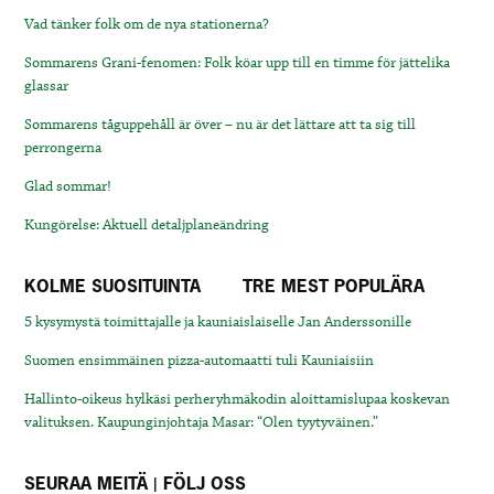
Vad tänker folk om de nya stationerna?
Sommarens Grani-fenomen: Folk köar upp till en timme för jättelika
glassar
Sommarens tåguppehåll är över – nu är det lättare att ta sig till
perrongerna
Glad sommar!
Kungörelse: Aktuell detaljplaneändring
KOLME SUOSITUINTA
TRE MEST POPULÄRA
5 kysymystä toimittajalle ja kauniaislaiselle Jan Anderssonille
Suomen ensimmäinen pizza-automaatti tuli Kauniaisiin
Hallinto-oikeus hylkäsi perheryhmäkodin aloittamislupaa koskevan
valituksen. Kaupunginjohtaja Masar: “Olen tyytyväinen.”
SEURAA MEITÄ | FÖLJ OSS