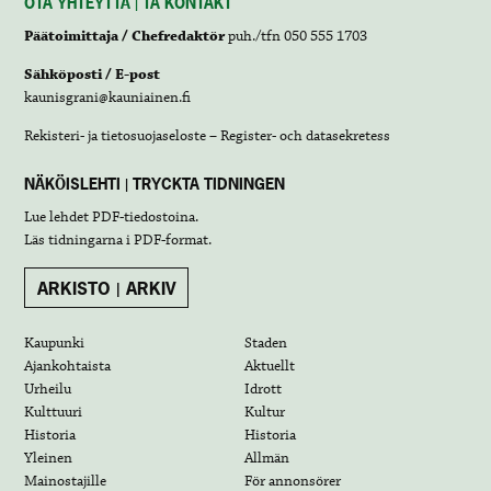
OTA YHTEYTTÄ | TA KONTAKT
Päätoimittaja / Chefredaktör
puh./tfn 050 555 1703
Sähköposti / E-post
kaunisgrani@kauniainen.fi
Rekisteri- ja tietosuojaseloste – Register- och datasekretess
NÄKÖISLEHTI | TRYCKTA TIDNINGEN
Lue lehdet
PDF-tiedostoina
.
Läs tidningarna i
PDF-format
.
ARKISTO | ARKIV
Kaupunki
Staden
Ajankohtaista
Aktuellt
Urheilu
Idrott
Kulttuuri
Kultur
Historia
Historia
Yleinen
Allmän
Mainostajille
För annonsörer