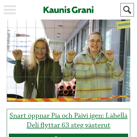
KAUPUNKI
STADEN
AJANKOHTAISTA
AKTUELLT
URHEILU
IDROTT
KULTTUURI
KULTUR
HISTORIA
HISTORIA
YLEINEN
ALLMÄN
FÖR
MAINOSTAJILLE
ANNONSÖRER
Snart öppnar Pia och Päivi igen: Lähellä
Deli flyttar 63 steg västerut