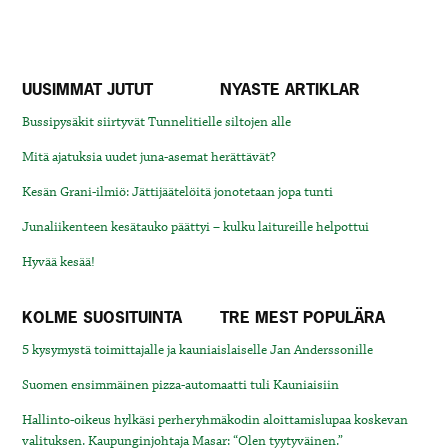
UUSIMMAT JUTUT
NYASTE ARTIKLAR
Bussipysäkit siirtyvät Tunnelitielle siltojen alle
Mitä ajatuksia uudet juna-asemat herättävät?
Kesän Grani-ilmiö: Jättijäätelöitä jonotetaan jopa tunti
Junaliikenteen kesätauko päättyi – kulku laitureille helpottui
Hyvää kesää!
KOLME SUOSITUINTA
TRE MEST POPULÄRA
5 kysymystä toimittajalle ja kauniaislaiselle Jan Anderssonille
Suomen ensimmäinen pizza-automaatti tuli Kauniaisiin
Hallinto-oikeus hylkäsi perheryhmäkodin aloittamislupaa koskevan
valituksen. Kaupunginjohtaja Masar: “Olen tyytyväinen.”