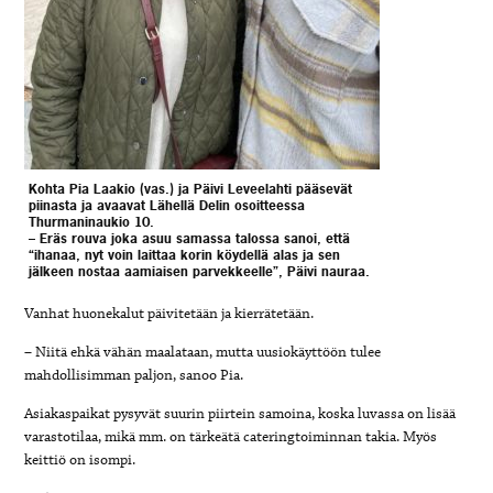
Kohta Pia Laakio (vas.) ja Päivi Leveelahti pääsevät
piinasta ja avaavat Lähellä Delin osoitteessa
Thurmaninaukio 10.
– Eräs rouva joka asuu samassa talossa sanoi, että
“ihanaa, nyt voin laittaa korin köydellä alas ja sen
jälkeen
nostaa aamiaisen parvekkeelle”, Päivi nauraa.
Vanhat huonekalut päivitetään ja kierrätetään.
– Niitä ehkä vähän maalataan, mutta uusiokäyttöön tulee
mahdollisimman paljon, sanoo Pia.
Asiakaspaikat pysyvät suurin piirtein samoina, koska luvassa on lisää
varastotilaa, mikä mm. on tärkeätä cateringtoiminnan takia. Myös
keittiö on isompi.