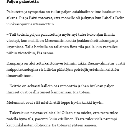
Paljon palautetta
Palautetta ja sympatiaa on tullut paljon asiakkailta viime kuukausien
aikana. Pia ja Päivi toteavat, että monelle oli järkytys kun Lähellä Delin
vuokrasopimus irtisanottiin.
– Tuli todella paljon palautetta ja myös nyt tulee koko ajan ihania
viestejä, kun meillä on Mesenaatin kautta joukkorahoituskampanja
käynnissä. Tällä hetkellä on tällainen flow-tila päällä kun vastailee
niihin viesteihin, Pia sanoo.
Kampanja on aloitettu keittöinvestoinnin takia. Ruuanvalmistus vaatii
huipputeknologiaa sisältävän päästöjen poistojärjestelmän keittiön
ilmanvaihtoon.
– Keittiö on selvästi kallein osa remonttia ja ihan huikean paljon
ihmiset ovat osallistuneet kampanjaan, Pia toteaa.
Molemmat ovat sitä mieltä, että loppu hyvin kaikki hyvin.
– Tulevaisuus näyttää valoisalle! Ollaan sitä mieltä, että tästä tulee
todella hyvä tila, parempi kuin edellinen. Tästä tulee vielä parempi
kaupunkilaisten olohuone, he toteavat yhteen ääneen.