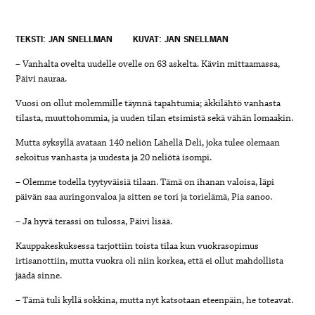
TEKSTI: JAN SNELLMAN
KUVAT: JAN SNELLMAN
– Vanhalta ovelta uudelle ovelle on 63 askelta. Kävin mittaamassa,
Päivi nauraa.
Vuosi on ollut molemmille täynnä tapahtumia; äkkilähtö vanhasta
tilasta, muuttohommia, ja uuden tilan etsimistä sekä vähän lomaakin.
Mutta syksyllä avataan 140 neliön Lähellä Deli, joka tulee olemaan
sekoitus vanhasta ja uudesta ja 20 neliötä isompi.
– Olemme todella tyytyväisiä tilaan. Tämä on ihanan valoisa, läpi
päivän saa auringonvaloa ja sitten se tori ja torielämä, Pia sanoo.
– Ja hyvä terassi on tulossa, Päivi lisää.
Kauppakeskuksessa tarjottiin toista tilaa kun vuokrasopimus
irtisanottiin, mutta vuokra oli niin korkea, että ei ollut mahdollista
jäädä sinne.
– Tämä tuli kyllä sokkina, mutta nyt katsotaan eteenpäin, he toteavat.