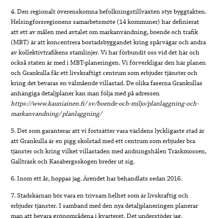
4. Den regionalt överenskomna befolkningstillväxten styr byggtakten.
Helsingforsregionens samarbetsmöte (14 kommuner) har definierat
att ett av målen med avtalet om markanvändning, boende och trafik
(MBT) är att koncentrera bostadsbyggandet kring spårvägar och andra
av kollektivtrafikens stamlinjer. Vi har förbundit oss vid det här och
också staten är med i MBT-planeringen. Vi förverkligar den här planen
och Grankulla får ett livskraftigt centrum som erbjuder tjänster och
kring det bevaras en välmående villastad. De olika faserna Grankullas
anhängiga detaljplaner kan man följa med på adressen
https://www.kauniainen.fi/ sv/boende-och-miljo/planlaggning-och-
markanvandning/ planlaggning/
5. Det som garanterar att vi fortsätter vara världens lyckligaste stad är
att Grankulla är en pigg skolstad med ett centrum som erbjuder bra
tjänster och kring vilket villastaden med andningshålen Träskmossen,
Gallträsk och Kasabergsskogen breder ut sig.
6. Inom ett år, hoppas jag. Ärendet har behandlats sedan 2016.
7. Stadskärnan bör vara en trivsam helhet som är livskraftig och
erbjuder tjänster. I samband med den nya detaljplaneringen planerar
man att bevara grönområdena i kvarteret. Det understöder jag.