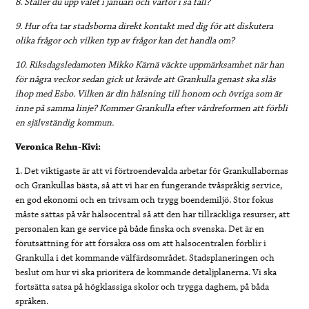
8. Ställer du upp valet i januari och varför i så fall?
9. Hur ofta tar stadsborna direkt kontakt med dig för att diskutera
olika frågor och vilken typ av frågor kan det handla om?
10. Riksdagsledamoten Mikko Kärnä väckte uppmärksamhet när han
för några veckor sedan gick ut krävde att Grankulla genast ska slås
ihop med Esbo. Vilken är din hälsning till honom och övriga som är
inne på samma linje? Kommer Grankulla efter vårdreformen att förbli
en självständig kommun.
Veronica Rehn-Kivi:
1. Det viktigaste är att vi förtroendevalda arbetar för Grankullabornas
och Grankullas bästa, så att vi har en fungerande tvåspråkig service,
en god ekonomi och en trivsam och trygg boendemiljö. Stor fokus
måste sättas på vår hälsocentral så att den har tillräckliga resurser, att
personalen kan ge service på både finska och svenska. Det är en
förutsättning för att försäkra oss om att hälsocentralen förblir i
Grankulla i det kommande välfärdsområdet. Stadsplaneringen och
beslut om hur vi ska prioritera de kommande detaljplanerna. Vi ska
fortsätta satsa på högklassiga skolor och trygga daghem, på båda
språken.