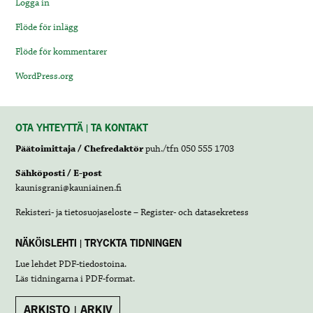
Logga in
Flöde för inlägg
Flöde för kommentarer
WordPress.org
OTA YHTEYTTÄ | TA KONTAKT
Päätoimittaja / Chefredaktör
puh./tfn 050 555 1703
Sähköposti / E-post
kaunisgrani@kauniainen.fi
Rekisteri- ja tietosuojaseloste – Register- och datasekretess
NÄKÖISLEHTI | TRYCKTA TIDNINGEN
Lue lehdet
PDF-tiedostoina
.
Läs tidningarna i
PDF-format
.
ARKISTO | ARKIV