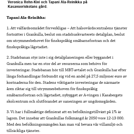
Veronica Rehn-Kivi och Tapani Ala-Reinikka på
Kasavuoriskolans gård.
Tapani Ala-Reinikka:
1. Att välfärdsområdet förverkligas – Att hälsovårdscentralens tjänster
fortsätter i Grankulla, beslut om stadshuskvarterets detaljplan, beslut
om utrymmesbehovet för finskspråkig småbarnsfostran och det
finskspråkiga lågstadiet.
2. Stadsbanan styr inte i sig detaljplaneringen eller byggandet i
Grankulla men tar en stor del av resurserna som behövs för
investeringar. Stadsbanan hör till MBT-avtalet och Grankulla har efter
långa förhandlingar förbundit sig vid en andel på 27,5 miljoner euro av
kostnaderna för den. Stadens viktigaste investeringar de närmaste
åren riktar sig till utrymmesbehoven för finskspråkig
småbarnsfostran och lågstadiet, nybygget av A-vingen i Kasabergets
skolcentrum och slutförandet av saneringen av ungdomsgården.
3. Vi har i fullmäktige definierat att en befolkningstillväxt på 1% är
lagom. Det innebär att Grankullas folkmängd år 2050 vore 12-13 000.
Med den befolkningsmängden kan man väl bevara vår villamiljö och
tillräckliga tjänster.