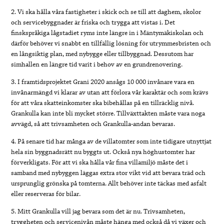
2. Vi ska hålla våra fastigheter i skick och se till att daghem, skolor
och servicebyggnader är friska och trygga att vistas i. Det
finskspråkiga lågstadiet ryms inte längre in i Mäntymäkiskolan och
därför behöver vi snabbt en tillfällig lösning för utrymmesbristen och
en långsiktig plan, med nybygge eller tillbyggnad. Dessutom har
simhallen en längre tid varit i behov av en grundrenovering.
3. I framtidsprojektet Grani 2020 ansågs 10 000 invånare vara en
invånarmängd vi klarar av utan att förlora vår karaktär och som krävs
för att våra skatteinkomster ska bibehållas på en tillräcklig nivå.
Grankulla kan inte bli mycket större. Tillväxttakten måste vara noga
avvägd, så att trivsamheten och Grankulla-andan bevaras.
4. På senare tid har många av de villatomter som inte tidigare utnyttjat
hela sin byggnadsrätt nu byggts ut. Också nya höghustomter har
förverkligats. För att vi ska hålla vår fina villamiljö måste det i
samband med nybyggen läggas extra stor vikt vid att bevara träd och
ursprunglig grönska på tomterna. Allt behöver inte täckas med asfalt
eller reserveras för bilar.
5. Mitt Grankulla vill jag bevara som det är nu. Trivsamheten,
tryggheten och servicenivån måste hänga med också då vi växer och