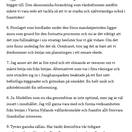
bygger till. Den ekonomiska förändring som vårdreformen medför
måste vi vara redo att tackla så att vi är starka och självständiga också i
framtiden!
6. Förslaget som bordlades under den förra mandatperioden ligger
ännu som grund för den fortsatta processen och nu är det viktigt att
det nya fullmäktige i sin strategi besluter hur vi går vidare. Om det
inte finns underlag för det sk. Ormhuset, tror jag det är bäst att vi
återkommer och börjar om planeringen i ett senare skede.
7. Jag anser att det är lite synd och ett slösande av resurser om vi
måste börja om från början. Alternativet som var i fyra våningar och
inte sträckte sig in i Junghansparken beaktade på ett fint sätt
befintliga byggnader och grönskan på området. En helt unik och
arkitektoniskt fin utformning.
8. Ja. Modellen som nu ska genomföras är inte optimal, men jag är väl
insatt i innehållet. Jag vill gärna vara med och forma verksamheten
från början i Västra Nylands välfärdsområde och framför allt försvara
Grankullas intressen.
9. Tyvärr ganska sällan. Har tänkt återinföra vår tidigare