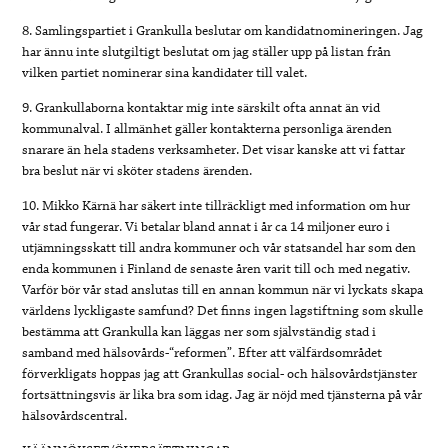
8. Samlingspartiet i Grankulla beslutar om kandidatnomineringen. Jag
har ännu inte slutgiltigt beslutat om jag ställer upp på listan från
vilken partiet nominerar sina kandidater till valet.
9. Grankullaborna kontaktar mig inte särskilt ofta annat än vid
kommunalval. I allmänhet gäller kontakterna personliga ärenden
snarare än hela stadens verksamheter. Det visar kanske att vi fattar
bra beslut när vi sköter stadens ärenden.
10. Mikko Kärnä har säkert inte tillräckligt med information om hur
vår stad fungerar. Vi betalar bland annat i år ca 14 miljoner euro i
utjämningsskatt till andra kommuner och vår statsandel har som den
enda kommunen i Finland de senaste åren varit till och med negativ.
Varför bör vår stad anslutas till en annan kommun när vi lyckats skapa
världens lyckligaste samfund? Det finns ingen lagstiftning som skulle
bestämma att Grankulla kan läggas ner som självständig stad i
samband med hälsovårds-“reformen”. Efter att välfärdsområdet
förverkligats hoppas jag att Grankullas social- och hälsovårdstjänster
fortsättningsvis är lika bra som idag. Jag är nöjd med tjänsterna på vår
hälsovårdscentral.