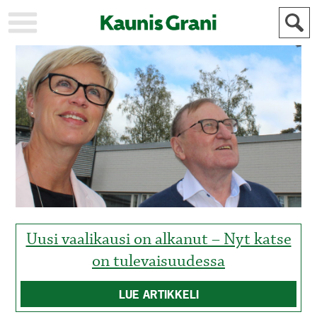
KAUPUNKI
STADEN
AJANKOHTAISTA
AKTUELLT
URHEILU
IDROTT
KULTTUURI
KULTUR
HISTORIA
HISTORIA
YLEINEN
ALLMÄN
FÖR
MAINOSTAJILLE
ANNONSÖRER
Uusi vaalikausi on alkanut – Nyt katse
on tulevaisuudessa
LUE ARTIKKELI