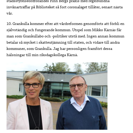
stadsstyrelseordförandes Finn Bergs praxis med regelbundna
invånarträffar på Biblioteket så fort coronaläget tillåter, senast nästa
vår.
10. Grankulla kommer efter att vårdreformen genomförts att förbli en
självständig och fungerande kommun. Utspel som Mikko Kärnäs får
man som Grankullabo och -politiker utstå med. Ingen annan kommun
betalar så mycket i skatteutjämning till staten, och vidare till andra
kommuner, som Grankulla. Jag har personligen framfört dessa
hälsningar till min riksdagskollega Kärnä.