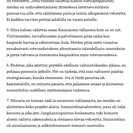
on toteutettu. Jotta voimme säilyttää hienon huvilaympäristön,
meidän on uudisrakentamisen yhteydessä laitettava erityistä
painoarvoa sille, että säilytämme puita ja tontin alkuperäistä vehreyttä.
Ei kaikkea tarvitse peittää asfaltilla tai varata autoille.
5. Minä haluan säilyttää oman Kauniaiseni tällaisena kuin se on nyt.
Viihtyisyyden, turvallisuuden ja palvelutason pitää säilyä kun
kaupunki kasvaa ja rakennetaan lisää. Meidän pitää myös varautua
ennakoivasti sote-uudistuksen aiheuttamiin taloudellisiin muutoksiin
ja pysyä vahvana ja itsenäisenä kaupunkina myös tulevaisuudessa.
6. Ehdotus, joka jätettiin pöydälle edellisen valtuustokauden aikana, on
pohjana prosessin jatkolle. Nyt on tärkeää, että uusi valtuusto päättää
strategiassaan, kuinka etenemme. Jos ei löydy perustaa nk.
käärmetalolle, on minusta parasta, että palaamme asiaan ja aloitamme
suunnittelun uudelleen myöhemmässä vaiheessa.
7. Minusta on hieman sääli ja resurssien tuhlaamista, jos meidän on
aloitettava koko projekti alusta. Suunnitelmavaihtoehto, jossa oli neljä
kerrosta ja joka jätti Junghansinpuiston koskematta, tuki hienosti
alueen säilyviä rakennuksia ja olemassa olevaa vehreyttä. Suunnitelma
oli ainutlaatuinen ja arkkitehtonisesti hienosti muotoiltu.