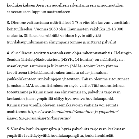
koulukeskuksen A-siiven uudelleen rakentamiseen ja nuorisotalon
saneerauksen loppuun saattamiseen.
3. Olemme valtuustossa määritelleet 1 %:n väestön kasvun vuosittain
kohtuulliseksi. Vuonna 2050 olisi Kauniaisten väkiluku 12-13 000
asukasta. Sillä asukasmäärällä voidaan hyvin säilyttää
huvilakaupunkimainen elinympäristömme ja riittävät palvelut.
4. Alueellisesti sovittu väestönkasvu ohjaa rakennusvauhtia. Helsingin
Seudun Yhteistyökokouksissa (HSYK, 14 kuntaa) on määritelty ns.
maankäytön asumisen ja liikenteen (MAL)- sopimuksen yhtenä
tavoitteena tiivistää asuntorakentamista raide- ja muiden
joukkoliikenteen runkolinjojen yhteyteen. Tähän olemme sitoutuneet
ja mukana MAL-suunnitelmissa on myös valtio. Tätä suunnitelmaa
toteutamme ja Kauniainen saa elinvoimaisen, palveluja tarjoavan
keskustan ja sen ympärillä säilyy hyvinvoiva huvilakaupunki.
Kauniaisten vireillä olevien asemakaavojen vaiheita voi seurata
osoitteessa
https://www.kauniainen.fi/asuminen-ja-ymparisto/
kaavoitus-ja-maankaytto/kaavoitus/
5. Vireältä koulukaupungilta ja hyviä palveluita tarjoavan keskustan
ympärille levittäytyvältä huvilakaupungilta, jonka henkireiät