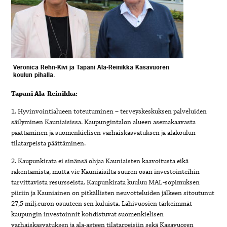
Veronica Rehn-Kivi ja Tapani Ala-Reinikka Kasavuoren
koulun pihalla.
Tapani Ala-Reinikka:
1. Hyvinvointialueen toteutuminen – terveyskeskuksen palveluiden
säilyminen Kauniaisissa. Kaupungintalon alueen asemakaavasta
päättäminen ja suomenkielisen varhaiskasvatuksen ja alakoulun
tilatarpeista päättäminen.
2. Kaupunkirata ei sinänsä ohjaa Kauniaisten kaavoitusta eikä
rakentamista, mutta vie Kauniaisilta suuren osan investointeihin
tarvittavista resursseista. Kaupunkirata kuuluu MAL-sopimuksen
piiriin ja Kauniainen on pitkällisten neuvotteluiden jälkeen sitoutunut
27,5 milj.euron osuuteen sen kuluista. Lähivuosien tärkeimmät
kaupungin investoinnit kohdistuvat suomenkielisen
varhaiskasvatuksen ja ala-asteen tilatarpeisiin sekä Kasavuoren