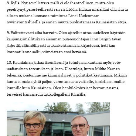
8. Kyllä. Nyt sovellettava malli ei ole ihanteellinen, mutta olen
perehtynyt perusteellisesti sen sisältöön. Haluan mielelläni olla alusta
alkaen mukana luomassa toimintaa Länsi-Uudenmaan
hyvinvointialueella, ja ennen muuta puolustamassa Kauniaisten etuja.
9. Valitettavasti aika harvoin. Olen ajatellut ottaa uudelleen käyttöön
kaupunginhallituksen aiemman puheenjohtajan Finn Bergin tavan
järjestää säännöllisesti asukaskohtaamisia kirjastossa, heti kun
koronatilanne sallii, viimeistään ensi keväänä.
10. Kauniainen jatkaa itsenäisenä ja toimivana kuntana myös sote-
uudistuksen toteutuksen jälkeen. Ulostuloja, kuten Mikko Kärnän
tekemää, joudumme me kauniaislaiset ja poliitikot kestämään. Mikään
kunta ei maksa yhtä paljon verontasausta valtiolle, ja edelleen muille
kunnille kuin Kauniainen. Olen henkilökohtaiset kertonut nämä
terveiset kansanedustajakollegalleni Kärnälle.