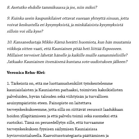
8. Asetutko ehdolle tammikuussa ja jos, niin miksi?
9. Kuinka usein kaupunkilaiset ottavat suoraan yhteyttä sinuun, jotta
voivat keskustella eri kysymyksistä, ja minkälaisista kysymyksistä
silloin voi olla kyse?
10. Kansanedustaja Mikko Kärnä herätti huomiota, kun hän muutamia
viikkoja sitten vaati, että Kauniainen pitää heti liittää Espooseen.
Millaiset terveiset lähetät hänelle ja kaikille muille samanmielisille?
Jatkaako Kauniainen itsenäisenä kuntana sote-uudistuksen jälkeen?
Veronica Rehn-Kivi:
1. Tärkeintä on, että me luottamushenkilöt työskentelemme
kauniaislaisten ja Kauniaisten parhaaksi, toimivien kaksikielisten
palveluiden, hyvän talouden sekä viihtyisän ja turvallisen
asuinympäristön eteen. Painopiste on laitettava
terveyskeskukseemme, jotta sillä on riittävät resurssit laadukkaan
hoidon ylläpitämiseen ja että palvelu toimii sekä suomeksi että
ruotsiksi. Tämä on perusedellytys sille, että turvaamme
terveyskeskuksen fyysisen säilymisen Kauniaisissa
hyvinvointialueella. Kaavoitusstrategiasta päättäminen ja