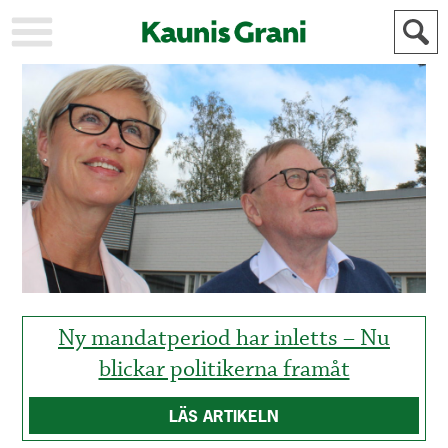
KAUPUNKI
STADEN
AJANKOHTAISTA
AKTUELLT
URHEILU
IDROTT
KULTTUURI
KULTUR
HISTORIA
HISTORIA
YLEINEN
ALLMÄN
FÖR
MAINOSTAJILLE
ANNONSÖRER
Ny mandatperiod har inletts – Nu
blickar politikerna framåt
LÄS ARTIKELN