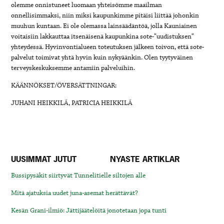
olemme onnistuneet luomaan yhteisömme maailman
onnellisimmaksi, niin miksi kaupunkimme pitäisi liittää johonkin
muuhun kuntaan. Ei ole olemassa lainsäädäntöä, jolla Kauniainen
voitaisiin lakkauttaa itsenäisenä kaupunkina sote-”uudistuksen”
yhteydessä. Hyvinvontialueen toteutuksen jälkeen toivon, että sote-
palvelut toimivat yhtä hyvin kuin nykyäänkin. Olen tyytyväinen
terveyskeskuksemme antamiin palveluihin.
KÄÄNNÖKSET/ÖVERSÄTTNINGAR:
JUHANI HEIKKILÄ, PATRICIA HEIKKILÄ
UUSIMMAT JUTUT
NYASTE ARTIKLAR
Bussipysäkit siirtyvät Tunnelitielle siltojen alle
Mitä ajatuksia uudet juna-asemat herättävät?
Kesän Grani-ilmiö: Jättijäätelöitä jonotetaan jopa tunti