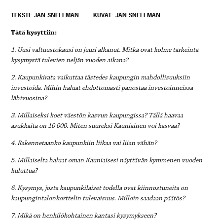
TEKSTI: JAN SNELLMAN
KUVAT: JAN SNELLMAN
Tätä kysyttiin:
1. Uusi valtuustokausi on juuri alkanut. Mitkä ovat kolme tärkeintä
kysymystä tulevien neljän vuoden aikana?
2. Kaupunkirata vaikuttaa tästedes kaupungin mahdollisuuksiin
investoida. Mihin haluat ehdottomasti panostaa investoinneissa
lähivuosina?
3. Millaiseksi koet väestön kasvun kaupungissa? Tällä haavaa
asukkaita on 10 000. Miten suureksi Kauniainen voi kasvaa?
4. Rakennetaanko kaupunkiin liikaa vai liian vähän?
5. Millaiselta haluat oman Kauniaisesi näyttävän kymmenen vuoden
kuluttua?
6. Kysymys, josta kaupunkilaiset todella ovat kiinnostuneita on
kaupungintalonkorttelin tulevaisuus. Milloin saadaan päätös?
7. Mikä on henkilökohtainen kantasi kysymykseen?