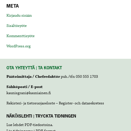
META
Kirjaudu sisään
Sisältösyöte
Kommenttisyöte
WordPress.org
OTA YHTEYTTÄ | TA KONTAKT
Päätoimittaja / Chefredaktör
puh./tfn 050 555 1703
Sähköposti / E-post
kaunisgrani@kauniainen.fi
Rekisteri- ja tietosuojaseloste – Register- och datasekretess
NÄKÖISLEHTI | TRYCKTA TIDNINGEN
Lue lehdet
PDF-tiedostoina
.