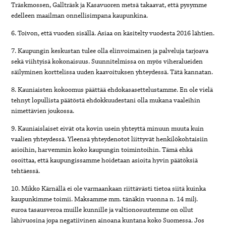
Träskmossen, Gallträsk ja Kasavuoren metsä takaavat, että pysymme
edelleen maailman onnellisimpana kaupunkina.
6. Toivon, että vuoden sisällä. Asiaa on käsitelty vuodesta 2016 lähtien.
7. Kaupungin keskustan tulee olla elinvoimainen ja palveluja tarjoava
sekä viihtyisä kokonaisuus. Suunnitelmissa on myös viheralueiden
säilyminen korttelissa uuden kaavoituksen yhteydessä. Tätä kannatan.
8. Kauniaisten kokoomus päättää ehdokasasettelustamme. En ole vielä
tehnyt lopullista päätöstä ehdokkuudestani olla mukana vaaleihin
nimettävien joukossa.
9. Kauniaislaiset eivät ota kovin usein yhteyttä minuun muuta kuin
vaalien yhteydessä. Yleensä yhteydenotot liittyvät henkilökohtaisiin
asioihin, harvemmin koko kaupungin toimintoihin. Tämä ehkä
osoittaa, että kaupungissamme hoidetaan asioita hyvin päätöksiä
tehtäessä.
10. Mikko Kärnällä ei ole varmaankaan riittävästi tietoa siitä kuinka
kaupunkimme toimii. Maksamme mm. tänäkin vuonna n. 14 milj.
euroa tasausveroa muille kunnille ja valtionosuutemme on ollut
lähivuosina jopa negatiivinen ainoana kuntana koko Suomessa. Jos