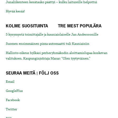
Junaliikenteen kesätauko päättyi – kulku laitureille helpottui
Hyvää kesää!
KOLME SUOSITUINTA
TRE MEST POPULÄRA
5 kysymystä toimittajalle ja kauniaislaiselle Jan Anderssonille
Suomen ensimmäinen pizza-automaatti tuli Kauniaisiin
Hallinto-oikeus hylkäsi perheryhmäkodin aloittamislupaa koskevan
valituksen. Kaupunginjohtaja Masar: “Olen tyytyväinen.”
SEURAA MEITÄ | FÖLJ OSS
Email
GooglePlus
Facebook
Twitter