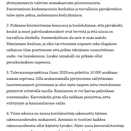
yhteisymmärrys tulevien asemakaavojen priorisoinnista.
Panostaminen korkeatasoisiin kouluihin ja turvallisiin päiväkoteihin
tulee myös jatkua, molemmissa kieliryhmissä.
2. Pidämme kiinteistömme kunnossa ja huolehdimme, että päiväkodit,
koulut ja muut palvelurakennukset ovat terveitä ja että niissä on
turvallisia oleskella. Suomenkielinen ala-aste ei enää mahdu
Mäntymäen kouluun, ja siksi tarvitsemme nopeasti sekä tilapäisen
ratkaisun tilan puutteeseen että pitkän tähtäimen suunnitelman:
uudis- vai lisärakennus. Lisäksi uimahalli on pitkään ollut
peruskorjauksen tarpeessa.
3. Tulevaisuusprojektissa Grani 2020:ssa pidettiin 10 000 asukkaan
määrää sopivana. Sillä asukasmäärällä pystyisimme säilyttämään
luonteenomaiset piirteemme ja olisi myös tarpeen jotta verotulomme
pysyisivät riittävällä tasolla. Kauniainen ei voi kasvaa paljonkaan
suuremmaksi. Kasvutahdin pitää olla tarkkaan punnittua, jotta
viihtyisyys ja kauniaislaisuus säilyy.
4. Viime aikoina on monia huvilatontteja rakennettu täyteen
rakennusoikeuden mukaisesti. Aiemmin ei tonttien kaikkea
rakennusoikeutta ollut käytetty hyväksi. Myös uusia kerrostalotontteja