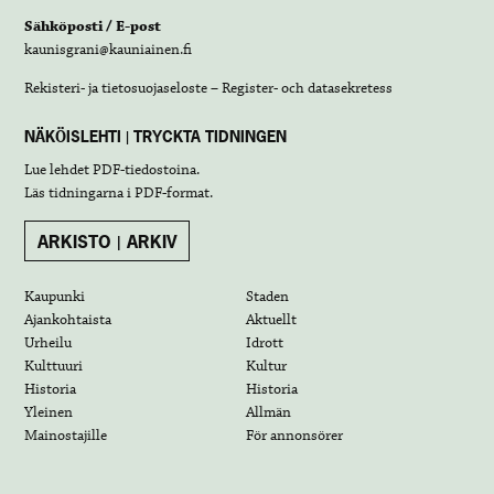
Sähköposti / E-post
kaunisgrani@kauniainen.fi
Rekisteri- ja tietosuojaseloste – Register- och datasekretess
NÄKÖISLEHTI | TRYCKTA TIDNINGEN
Lue lehdet
PDF-tiedostoina
.
Läs tidningarna i
PDF-format
.
ARKISTO | ARKIV
Kaupunki
Staden
Ajankohtaista
Aktuellt
Urheilu
Idrott
Kulttuuri
Kultur
Historia
Historia
Yleinen
Allmän
Mainostajille
För annonsörer