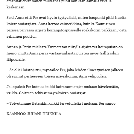
emännät eivät hänen mukaansa puhu lainkaan samalla tavalla
keskenään.
Sekä Anna että Per ovat hyvin tyytyväisiä, miten kaupunki pitää huolta
koiranomistajista. Anna kertoo esimerkkinä, kuinka Kauniainen
parissa päivässä järjesti koiranjätöspusseille roskakorin paikkaan, josta
sellainen puuttui.
Annan ja Perin mielestä Ymmerstan niityllä sijaitseva koirapuisto on
hieno, mutta Anna perää vastaavanlaista puistoa myös Gallträskin
itäpuolelle.
– Se olisi loistojuttu, myötäilee Per, joka lehden ilmestymisen jälkeen
oli saanut perheeseen toisen mäyräkoiran, Agin velipuolen.
Ja lopuksi: Per kutsuu kaikki koiranomistajat mukaan kävelemään,
vaikka aloitteen tekivät mäyräkoiran omistajat.
– Toivotamme tietenkin kaikki tervetulleiksi mukaan, Per sanoo.
KÄÄNNÖS: JUHANI HEIKKILÄ