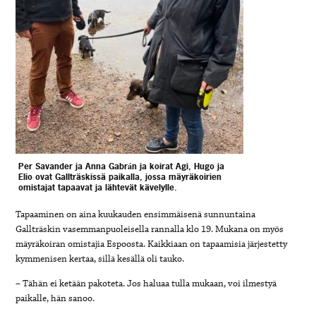
Per Savander ja Anna Gabrán ja koirat Agi, Hugo ja
Elio ovat Gallträskissä paikalla, jossa mäyräkoirien
omistajat tapaavat ja lähtevät kävelylle.
Tapaaminen on aina kuukauden ensimmäisenä sunnuntaina
Gallträskin vasemmanpuoleisella rannalla klo 19. Mukana on myös
mäyräkoiran omistajia Espoosta. Kaikkiaan on tapaamisia järjestetty
kymmenisen kertaa, sillä kesällä oli tauko.
– Tähän ei ketään pakoteta. Jos haluaa tulla mukaan, voi ilmestyä
paikalle, hän sanoo.