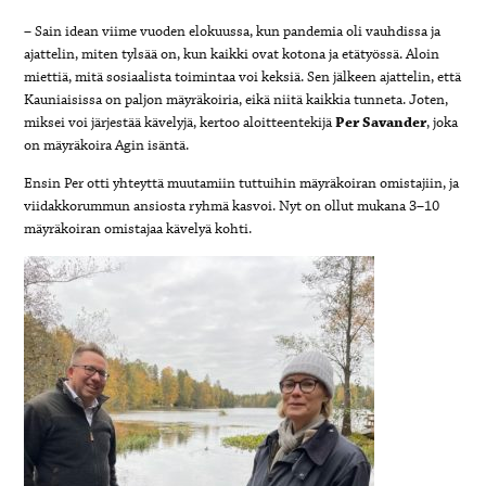
– Sain idean viime vuoden elokuussa, kun pandemia oli vauhdissa ja
ajattelin, miten tylsää on, kun kaikki ovat kotona ja etätyössä. Aloin
miettiä, mitä sosiaalista toimintaa voi keksiä. Sen jälkeen ajattelin, että
Kauniaisissa on paljon mäyräkoiria, eikä niitä kaikkia tunneta. Joten,
miksei voi järjestää kävelyjä, kertoo aloitteentekijä
Per Savander
, joka
on mäyräkoira Agin isäntä.
Ensin Per otti yhteyttä muutamiin tuttuihin mäyräkoiran omistajiin, ja
viidakkorummun ansiosta ryhmä kasvoi. Nyt on ollut mukana 3–10
mäyräkoiran omistajaa kävelyä kohti.