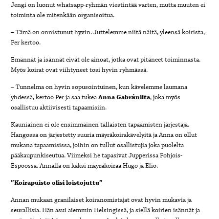
Jengi on luonut whatsapp-ryhmän viestintää varten, mutta muuten ei
toiminta ole mitenkään organisoitua.
– Tämä on onnistunut hyvin. Juttelemme niitä näitä, yleensä koirista,
Per kertoo.
Emännät ja isännät eivät ole ainoat, jotka ovat pitäneet toiminnasta.
Myös koirat ovat viihtyneet tosi hyvin ryhmässä.
– Tunnelma on hyvin sopusointuinen, kun kävelemme laumana
yhdessä, kertoo Per ja saa tukea
Anna Gabránilta
, joka myös
osallistuu aktiivisesti tapaamisiin.
Kauniainen ei ole ensimmäinen tällaisten tapaamisten järjestäjä.
Hangossa on järjestetty suuria mäyräkoirakävelyitä ja Anna on ollut
mukana tapaamisissa, joihin on tullut osallistujia joka puolelta
pääkaupunkiseutua. Viimeksi he tapasivat Jupperissa Pohjois-
Espoossa. Annalla on kaksi mäyräkoiraa Hugo ja Elio.
”Koirapuisto olisi loistojuttu”
Annan mukaan granilaiset koiranomistajat ovat hyvin mukavia ja
seurallisia. Hän asui aiemmin Helsingissä, ja siellä koirien isännät ja