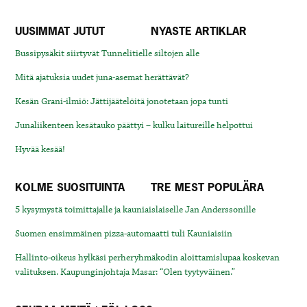
UUSIMMAT JUTUT
NYASTE ARTIKLAR
Bussipysäkit siirtyvät Tunnelitielle siltojen alle
Mitä ajatuksia uudet juna-asemat herättävät?
Kesän Grani-ilmiö: Jättijäätelöitä jonotetaan jopa tunti
Junaliikenteen kesätauko päättyi – kulku laitureille helpottui
Hyvää kesää!
KOLME SUOSITUINTA
TRE MEST POPULÄRA
5 kysymystä toimittajalle ja kauniaislaiselle Jan Anderssonille
Suomen ensimmäinen pizza-automaatti tuli Kauniaisiin
Hallinto-oikeus hylkäsi perheryhmäkodin aloittamislupaa koskevan
valituksen. Kaupunginjohtaja Masar: “Olen tyytyväinen.”