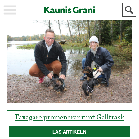
KAUPUNKI
STADEN
AJANKOHTAISTA
AKTUELLT
URHEILU
IDROTT
KULTTUURI
KULTUR
HISTORIA
HISTORIA
YLEINEN
ALLMÄN
FÖR
MAINOSTAJILLE
ANNONSÖRER
Taxägare promenerar runt Gallträsk
LÄS ARTIKELN