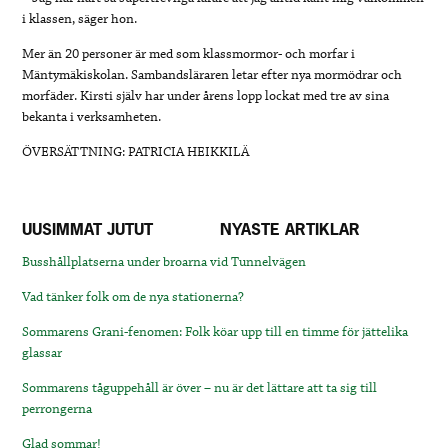
i klassen, säger hon.
Mer än 20 personer är med som klassmormor- och morfar i
Mäntymäkiskolan. Sambandsläraren letar efter nya mormödrar och
morfäder. Kirsti själv har under årens lopp lockat med tre av sina
bekanta i verksamheten.
ÖVERSÄTTNING: PATRICIA HEIKKILÄ
UUSIMMAT JUTUT
NYASTE ARTIKLAR
Busshållplatserna under broarna vid Tunnelvägen
Vad tänker folk om de nya stationerna?
Sommarens Grani-fenomen: Folk köar upp till en timme för jättelika
glassar
Sommarens tåguppehåll är över – nu är det lättare att ta sig till
perrongerna
Glad sommar!