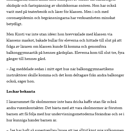
skidspår och fastspänning av skridskornas snören. Hon har också
varit med på teaterbesök och läser för klassen. Men i och med
coronaepidemin och begränsningarna har verksamheten minskat
betydligt.
Men Kirsti var inte utan idéer: hon brevväxlade med klassen via
klassens maskot, bakade bullar för eleverna och hittade till slut på att
fråga av läraren om klassen kunde få komma och genomföra
balkonggymnastik på hennes gårdsplan. Eleverna kom till slut tre, fyra
gånger till hennes gård.
– Jag meddelade sedan i mitt eget hus när balkonggymnastikens
instruktörer skulle komma och det kom deltagare från andra balkonger
också, säger hon.
Lockar bekanta
I lärarrummet får skolmormor inte bara dricka kaffe utan får också
andra vuxenkontakter. Det bästa med att vara skolmormor är förutom
barnen att få följa med hur undervisningsmetoderna förändras och se i
hur kunniga händer barnen är.
– Jag har haft så supertrevliga lärare att jag alltid känt mig välkommen