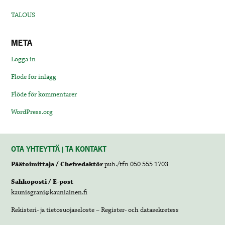
TALOUS
META
Logga in
Flöde för inlägg
Flöde för kommentarer
WordPress.org
OTA YHTEYTTÄ | TA KONTAKT
Päätoimittaja / Chefredaktör
puh./tfn 050 555 1703
Sähköposti / E-post
kaunisgrani@kauniainen.fi
Rekisteri- ja tietosuojaseloste – Register- och datasekretess