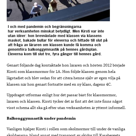
I och med pandemin och begränsningarna
har verksamheten minskat betydligt. Men Kirsti var inte
utan idéer: hon brevväxlade med klassen via klassens
maskot, bakade bullar för eleverna och hittade till slut på
att fråga av läraren om klassen kunde få komma och
genomföra balkonggymnastik på hennes gårdsplan.
Eleverna kom till slut tre, fyra gånger till hennes gård.
Genast följande dag kontaktade hon läraren och hösten 2012 började
Kirsti som klassmormor för 1A. Hon följde klassen genom hela
lågstadiet och blev sedan för att citera henne själv av egen vilja på
klassen när hon genast fortsatte med en ny klass, dagens 4C.
Uppdraget utformas enligt hur det passar bäst för klassmormor,
läraren och klassen. Kirsti tycker det är fint att det inte finns något
visst schema allt ska gå efter utan verksamheten är ytterst informell.
Balkonggymnastik under pandemin
Vanligen hjälper Kirsti i rollen som skolmormor till under de vanliga
skoldagarna, bland annat med transport av skidor till Kasabergets