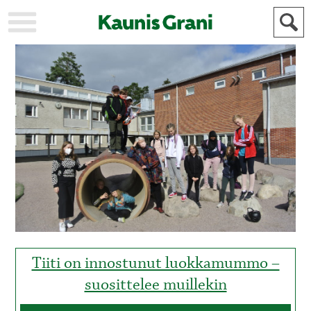
KAUPUNKI
STADEN
AJANKOHTAISTA
AKTUELLT
URHEILU
IDROTT
KULTTUURI
KULTUR
HISTORIA
HISTORIA
YLEINEN
ALLMÄN
FÖR
MAINOSTAJILLE
ANNONSÖRER
Tiiti on innostunut luokkamummo –
suosittelee muillekin