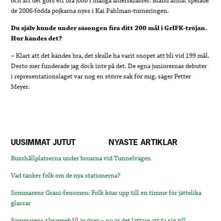
och att det görs ett bra jobb i många åldersklasser. Bland annat spelade
de 2006-födda pojkarna nyss i Kai Pahlman-turneringen.
Du själv kunde under säsongen fira ditt 200 mål i GrIFK-tröjan.
Hur kändes det?
– Klart att det kändes bra, det skulle ha varit snopet att bli vid 199 mål.
Desto mer funderade jag dock inte på det. De egna juniorernas debuter
i representationslaget var nog en större sak för mig, säger Petter
Meyer.
UUSIMMAT JUTUT
NYASTE ARTIKLAR
Busshållplatserna under broarna vid Tunnelvägen
Vad tänker folk om de nya stationerna?
Sommarens Grani-fenomen: Folk köar upp till en timme för jättelika
glassar
Sommarens tåguppehåll är över – nu är det lättare att ta sig till