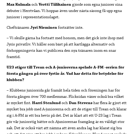
Max Kulmala
och
Vertti Tiilikainen
gjorde som egna juniorer sina
debuter i Herrtvåan. Vi hoppas även under nästa säsong få upp egna
juniorer i representationslaget.
Cheftränaren
Jyri Nieminen
fortsätter inte.
– Vi skulle gärna ha fortsatt med honom, men det gick inte ihop med
Jyris privatliv. Vi håller som bäst på att kartlägga alternativ och
förhoppningsvis kan vi publicera den nya tränaren inom en snar
framtid.
U23 stiger till Trean och A-juniorerna spelade A-FM -serien för
första gången på över fyrtio år. Vad har detta för betydelse för
klubben?
– Klubbens juniorsida går framåt hela tiden och föreningen har för
första gången över 700 medlemmar. Flicksidan växer också bra vilket
är mycket fint.
Harri Stenlund
och
Dan Stevens
har flera år gjort ett
mycket bra jobb med A-juniorerna och att de stiger till Trean och klarar
sig i A-FM är ett bra bevis på det. Det är klart att ett U-23 lag i Trean
gör vår juniorstig bättre och Ajuniorernas framgång är en väldigt stor
sak. Det är också värt att nämna att även andra lag har klarat sig bra