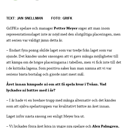
TEXT: JAN SNELLMAN
FOTO: GRIFK
GrIFK:s spelare och manager
Petter Meyer
säger att man inom
representationslaget inte är nöjd med den slutgiltiga placeringen, men
att serien var väldigt jämn detta år.
– Endast fyra poäng skilde laget som var tredje från laget som var
sjunde. Det kändes under säsongen att vi gavs många möjligheter till
att kämpa om de högre placeringarna i tabellen, men vi fick inte till det
i de kritiska lägena. Som positiva saker kan man nämna att vi var
seriens bästa bortalag och gjorde näst mest mål.
Året innan kämpade ni om att få spela kvar i Tvåan. Vad
lyckades ni bättre med i år?
– I år hade vi en bredare trupp med många alternativ och det kändes
som att själva spelartruppen var kvalitativt bättre än året innan.
Läget inför nästa säsong ser enligt Meyer bra ut.
– Vi lyckades förra året köra in yngre nya spelare och
Alex Palmgren
,