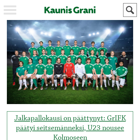
KAUPUNKI
STADEN
AJANKOHTAISTA
AKTUELLT
URHEILU
IDROTT
KULTTUURI
KULTUR
HISTORIA
HISTORIA
YLEINEN
ALLMÄN
FÖR
MAINOSTAJILLE
ANNONSÖRER
Jalkapallokausi on päättynyt: GrIFK
päätyi seitsemänneksi, U23 nousee
Kolmoseen