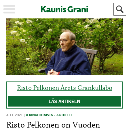
KAUPUNKI
STADEN
AJANKOHTAISTA
AKTUELLT
URHEILU
IDROTT
KULTTUURI
KULTUR
HISTORIA
HISTORIA
YLEINEN
ALLMÄN
FÖR
MAINOSTAJILLE
ANNONSÖRER
Risto Pelkonen Årets Grankullabo
LÄS ARTIKELN
4.11.2021
|
AJANKOHTAISTA - AKTUELLT
Risto Pelkonen on Vuoden