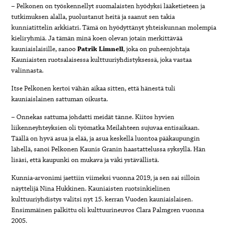
– Pelkonen on työskennellyt suomalaisten hyödyksi lääketieteen ja
tutkimuksen alalla, puolustanut heitä ja saanut sen takia
kunniatittelin arkkiatri. Tämä on hyödyttänyt yhteiskunnan molempia
kieliryhmiä. Ja tämän minä koen olevan jotain merkittävää
kauniaislaisille, sanoo
Patrik Limnell
, joka on puheenjohtaja
Kauniaisten ruotsalaisessa kulttuuriyhdistyksessä, joka vastaa
valinnasta.
Itse Pelkonen kertoi vähän aikaa sitten, että hänestä tuli
kauniaislainen sattuman oikusta.
– Onnekas sattuma johdatti meidät tänne. Kiitos hyvien
liikenneyhteyksien oli työmatka Meilahteen sujuvaa entisaikaan.
Täällä on hyvä asua ja elää, ja asua keskellä luontoa pääkaupungin
lähellä, sanoi Pelkonen Kaunis Granin haastattelussa syksyllä. Hän
lisäsi, että kaupunki on mukava ja väki ystävällistä.
Kunnia-arvonimi jaettiin viimeksi vuonna 2019, ja sen sai silloin
näyttelijä Nina Hukkinen. Kauniaisten ruotsinkielinen
kulttuuriyhdistys valitsi nyt 15. kerran Vuoden kauniaislaisen.
Ensimmäinen palkittu oli kulttuurineuvos Clara Palmgren vuonna
2005.