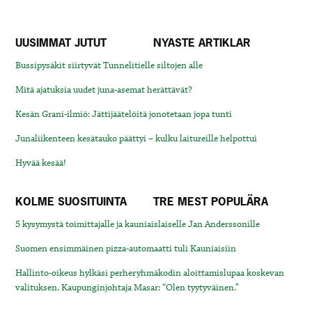
UUSIMMAT JUTUT
NYASTE ARTIKLAR
Bussipysäkit siirtyvät Tunnelitielle siltojen alle
Mitä ajatuksia uudet juna-asemat herättävät?
Kesän Grani-ilmiö: Jättijäätelöitä jonotetaan jopa tunti
Junaliikenteen kesätauko päättyi – kulku laitureille helpottui
Hyvää kesää!
KOLME SUOSITUINTA
TRE MEST POPULÄRA
5 kysymystä toimittajalle ja kauniaislaiselle Jan Anderssonille
Suomen ensimmäinen pizza-automaatti tuli Kauniaisiin
Hallinto-oikeus hylkäsi perheryhmäkodin aloittamislupaa koskevan
valituksen. Kaupunginjohtaja Masar: “Olen tyytyväinen.”