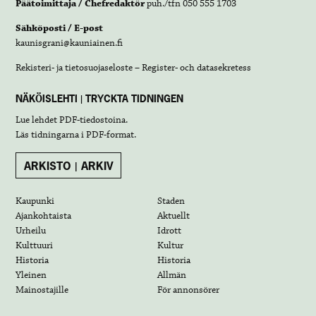
Päätoimittaja / Chefredaktör
puh./tfn 050 555 1703
Sähköposti / E-post
kaunisgrani@kauniainen.fi
Rekisteri- ja tietosuojaseloste – Register- och datasekretess
NÄKÖISLEHTI | TRYCKTA TIDNINGEN
Lue lehdet
PDF-tiedostoina
.
Läs tidningarna i
PDF-format
.
ARKISTO | ARKIV
Kaupunki
Staden
Ajankohtaista
Aktuellt
Urheilu
Idrott
Kulttuuri
Kultur
Historia
Historia
Yleinen
Allmän
Mainostajille
För annonsörer